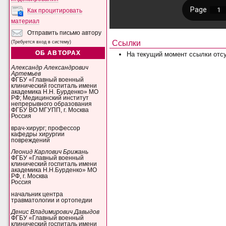
Как процитировать
материал
Отправить письмо автору
Ссылки
(Требуется вход в систему)
ОБ АВТОРАХ
На текущий момент ссылки отсу
Александр Александрович
Артемьев
ФГБУ «Главный военный
клинический госпиталь имени
академика Н.Н. Бурденко» МО
РФ; Медицинский институт
непрерывного образования
ФГБУ ВО МГУПП, г. Москва
Россия
врач-хирург; профессор
кафедры хирургии
повреждений
Леонид Карлович Брижань
ФГБУ «Главный военный
клинический госпиталь имени
академика Н.Н.Бурденко» МО
РФ, г. Москва
Россия
начальник центра
травматологии и ортопедии
Денис Владимирович Давыдов
ФГБУ «Главный военный
клинический госпиталь имени