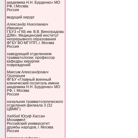
академика Н.Н. Бурденко» МО
РФ, г.Москва
Россия
ведущий хирург
Александр Николаевич
Ивашкин
ГБУЗ «ГКБ им. В.В. Виноградова
ДЗМ»; Медицинский институт
непрерывного образования
ФГБУ ВО МГУПП, г. Москва
Россия
заведующий отделением
травматологии; профессор
кафедры хирургии
повреждений
Максим Александрович
Григорьев
ФГБУ «Главный военный
клинический госпиталь имени
академика Н.Н. Бурденко» МО
РФ, г. Москва
Россия
начальник травматологического
отделения филиала 3 (32
ЦВМКГ)
Хаббаб Юсуф Хассан
Мохаммед
Российский университет
дружбы народов, г. Москва
Россия