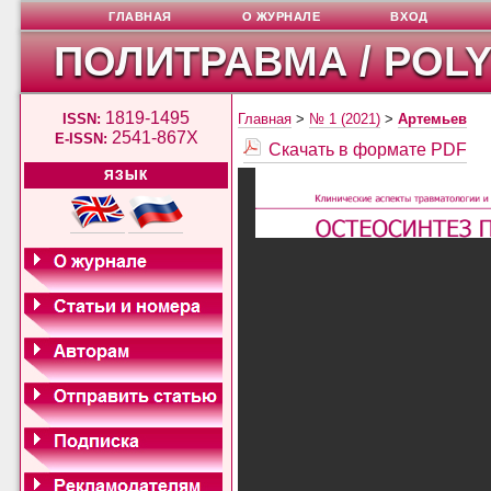
ГЛАВНАЯ
О ЖУРНАЛЕ
ВХОД
ПОЛИТРАВМА / POL
1819-1495
ISSN:
Главная
>
№ 1 (2021)
>
Артемьев
2541-867X
E-ISSN:
Скачать в формате PDF
ЯЗЫК