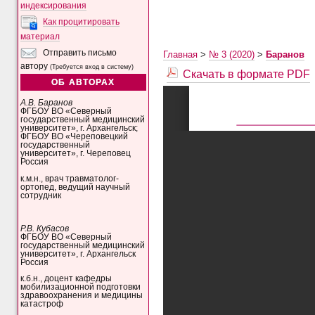
индексирования
Как процитировать
материал
Отправить письмо
Главная
>
№ 3 (2020)
>
Баранов
автору
(Требуется вход в систему)
Скачать в формате PDF
ОБ АВТОРАХ
А.В. Баранов
ФГБОУ ВО «Северный
государственный медицинский
университет», г. Архангельск;
ФГБОУ ВО «Череповецкий
государственный
университет», г. Череповец
Россия
к.м.н., врач травматолог-
ортопед, ведущий научный
сотрудник
Р.В. Кубасов
ФГБОУ ВО «Северный
государственный медицинский
университет», г. Архангельск
Россия
к.б.н., доцент кафедры
мобилизационной подготовки
здравоохранения и медицины
катастроф