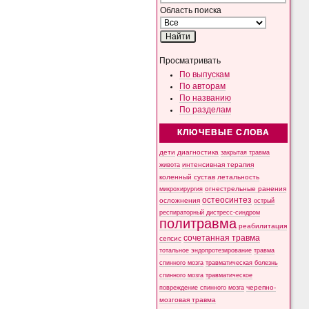
Область поиска
Просматривать
По выпускам
По авторам
По названию
По разделам
КЛЮЧЕВЫЕ СЛОВА
дети
диагностика
закрытая травма
интенсивная терапия
живота
коленный сустав
летальность
микрохирургия
огнестрельные ранения
остеосинтез
осложнения
острый
респираторный дистресс-синдром
политравма
реабилитация
сочетанная травма
сепсис
тотальное эндопротезирование
травма
спинного мозга
травматическая болезнь
спинного мозга
травматическое
черепно-
повреждение спинного мозга
мозговая травма