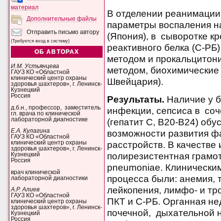
материал
В отделении реанимации
Дополнительные файлы
параметры воспаления н
Отправить письмо автору
(Япония), в сыворотке к
(Требуется вход в систему)
реактивного белка (С-Р
ОБ АВТОРАХ
методом и прокальцитон
И.М. Устьянцева
методом, биохимические
ГАУЗ КО «Областной
клинический центр охраны
Швейцария).
здоровья шахтеров», г. Ленинск-
Кузнецкий
Россия
Результаты.
Наличие у б
д.б.н., профессор, заместитель
инфекции, сепсиса в со
гл. врача по клинической
лабораторной диагностике
(гепатит С, В20-В24) о
Е.А. Кулагина
возможности развития ф
ГАУЗ КО «Областной
расстройств. В качестве
клинический центр охраны
здоровья шахтеров», г. Ленинск-
полирезистентная грамот
Кузнецкий
Россия
pneumoniae. Клинически
врач клинической
процесса были: анемия, т
лабораторной диагностики
лейкопения, лимфо- и тр
А.Р. Алиев
ГАУЗ КО «Областной
ПКТ и С-РБ. Органная не
клинический центр охраны
здоровья шахтеров», г. Ленинск-
почечной, дыхательной н
Кузнецкий
Россия