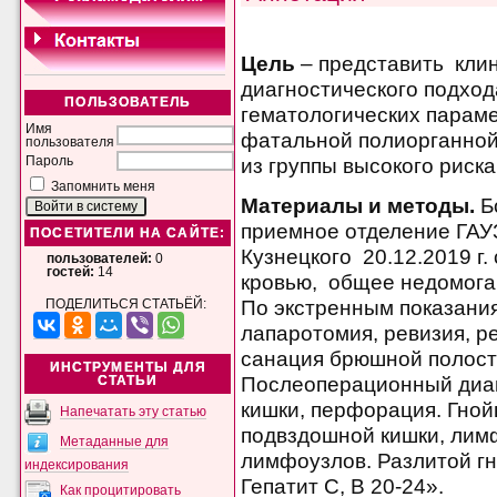
Цель
– представить клин
диагностического подхо
ПОЛЬЗОВАТЕЛЬ
гематологических параме
Имя
фатальной полиорганной
пользователя
из группы высокого риска
Пароль
Запомнить меня
Материалы и методы.
Бо
приемное отделение ГАУ
ПОСЕТИТЕЛИ НА САЙТЕ:
Кузнецкого 20.12.2019 г.
пользователей:
0
гостей:
14
кровью, общее недомога
По экстренным показани
ПОДЕЛИТЬСЯ СТАТЬЁЙ:
лапаротомия, ревизия, ре
санация брюшной полост
ИНСТРУМЕНТЫ ДЛЯ
Послеоперационный диаг
СТАТЬИ
кишки, перфорация. Гно
Напечатать эту статью
подвздошной кишки, ли
Метаданные для
лимфоузлов. Разлитой г
индексирования
Гепатит С, В 20-24».
Как процитировать