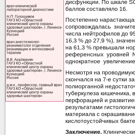
дисфункции. По шкале S
врач клинической
баллов составляло 16.
лабораторной диагностики
Н.П. Голошумов
Постепенно нарастающа
ГАУЗ КО «Областной
клинический центр охраны
сопровождалась значит
здоровья шахтеров», г. Ленинск-
Кузнецкий
числа нейтрофилов до 95
Россия
16,3 % до 27,9 %), знач
врач анестезиолог-
реаниматолог отделения
на 61,3 % превышали но
реанимации и интенсивной
терапии
референсных уровней N
В.В. Агаджанян
однократное увеличение 
ГАУЗ КО «Областной
клинический центр охраны
здоровья шахтеров», г. Ленинск-
Несмотря на проводимую
Кузнецкий
Россия
скончался на 7-е сутки 
д.м.н., профессор, главный врач
полиорганной недостаточ
ГАУЗ КО «Областной
туберкулеза кишечника, в
клинический центр охраны
здоровья шахтеров»
перфорацией и развитие
результатами гистологич
материала с окрашивани
кислотоустойчивых бакт
Заключение.
Клинически