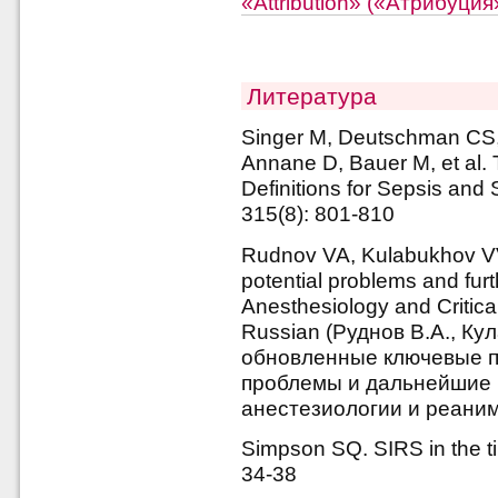
«Attribution» («Атрибуци
Литература
Singer M, Deutschman CS
Annane D, Bauer M, et al. 
Definitions for Sepsis and
315(8): 801-810
Rudnov VA, Kulabukhov VV.
potential problems and furt
Anesthesiology and Critica
Russian (Руднов В.А., Кул
обновленные ключевые 
проблемы и дальнейшие п
анестезиологии и реанима
Simpson SQ. SIRS in the ti
34-38