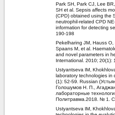
Park SH, Park CJ, Lee BR,
SH et al. Sepsis affects mo
(CPD) obtained using the 
neutrophil-related CPD N
information for detecting se
190-198
Pekelharing JM, Hauss O, 
Spaans M, et al. Haematolo
and novel parameters in h
International. 2010; 20(1): 
Ustyantseva IM, Khokhlov
laboratory technologies in
(1): 52-59. Russian (Устья
Голошумов Н. П., Агаджа
лабораторные технологии
Политравма.2018. № 1. С.
Ustyantseva IM, Khokhlov
technologies in the evalutio