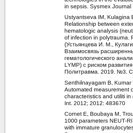
in sepsis. Sysmex Journal 
Ustyantseva IM, Kulagina 
Relationship between exte
hematologic analysis (neut-r
of infection in polytrauma.
(Устьянцева И. М., Кулаги
Взаимосвязь расширенны
гематологического анали
LYMP) с риском развития
Политравма. 2019. №3. С.
Senthilnayagam B, Kumar 
Automated measurement of
characteristics and utiliti i
Int. 2012; 2012: 483670
Cornet E, Boubaya M, Trou
1000 parameters NEUT-RI
with immature granulocytes