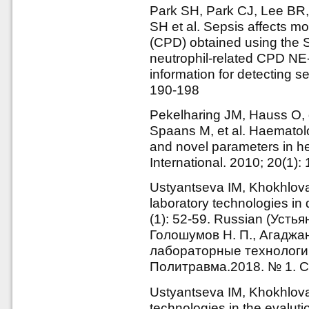
Park SH, Park CJ, Lee BR,
SH et al. Sepsis affects mo
(CPD) obtained using the 
neutrophil-related CPD N
information for detecting se
190-198
Pekelharing JM, Hauss O, 
Spaans M, et al. Haematolo
and novel parameters in h
International. 2010; 20(1): 
Ustyantseva IM, Khokhlov
laboratory technologies in
(1): 52-59. Russian (Устья
Голошумов Н. П., Агаджа
лабораторные технологии
Политравма.2018. № 1. С.
Ustyantseva IM, Khokhlov
technologies in the evalutio