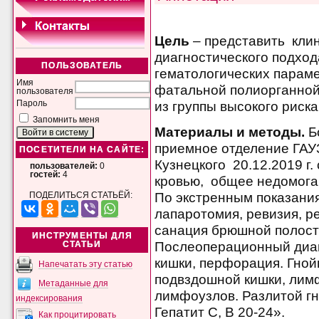
Цель
– представить клин
диагностического подхо
ПОЛЬЗОВАТЕЛЬ
гематологических параме
Имя
фатальной полиорганной
пользователя
из группы высокого риска
Пароль
Запомнить меня
Материалы и методы.
Бо
приемное отделение ГАУ
ПОСЕТИТЕЛИ НА САЙТЕ:
Кузнецкого 20.12.2019 г.
пользователей:
0
гостей:
4
кровью, общее недомога
По экстренным показани
ПОДЕЛИТЬСЯ СТАТЬЁЙ:
лапаротомия, ревизия, ре
санация брюшной полост
ИНСТРУМЕНТЫ ДЛЯ
Послеоперационный диаг
СТАТЬИ
кишки, перфорация. Гно
Напечатать эту статью
подвздошной кишки, ли
Метаданные для
лимфоузлов. Разлитой г
индексирования
Гепатит С, В 20-24».
Как процитировать