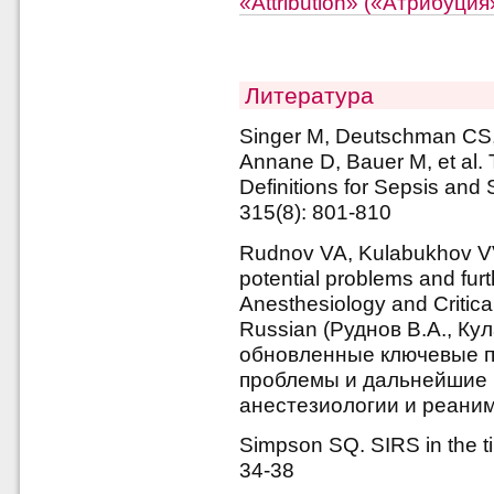
«Attribution» («Атрибуци
Литература
Singer M, Deutschman CS
Annane D, Bauer M, et al. 
Definitions for Sepsis and
315(8): 801-810
Rudnov VA, Kulabukhov VV.
potential problems and furt
Anesthesiology and Critica
Russian (Руднов В.А., Кул
обновленные ключевые 
проблемы и дальнейшие п
анестезиологии и реанима
Simpson SQ. SIRS in the ti
34-38