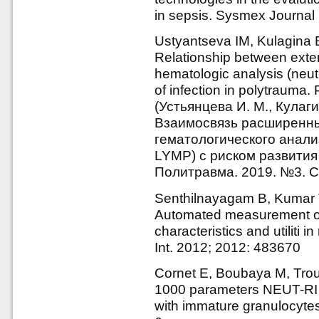
in sepsis. Sysmex Journal 
Ustyantseva IM, Kulagina 
Relationship between exte
hematologic analysis (neut-r
of infection in polytrauma.
(Устьянцева И. М., Кулаги
Взаимосвязь расширенны
гематологического анали
LYMP) с риском развития
Политравма. 2019. №3. С.
Senthilnayagam B, Kumar 
Automated measurement of
characteristics and utiliti i
Int. 2012; 2012: 483670
Cornet E, Boubaya M, Trou
1000 parameters NEUT-RI
with immature granulocytes