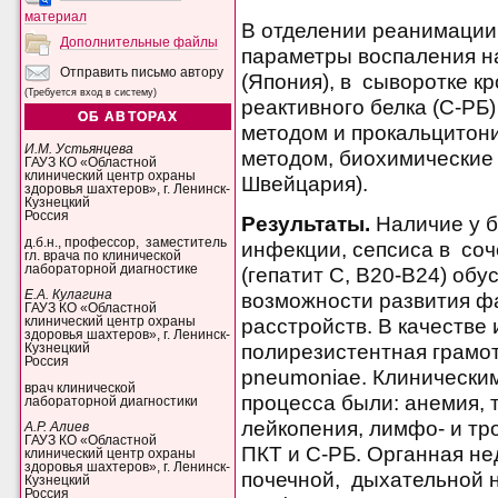
материал
В отделении реанимации
Дополнительные файлы
параметры воспаления н
Отправить письмо автору
(Япония), в сыворотке к
(Требуется вход в систему)
реактивного белка (С-Р
ОБ АВТОРАХ
методом и прокальцитон
И.М. Устьянцева
методом, биохимические
ГАУЗ КО «Областной
клинический центр охраны
Швейцария).
здоровья шахтеров», г. Ленинск-
Кузнецкий
Россия
Результаты.
Наличие у б
д.б.н., профессор, заместитель
инфекции, сепсиса в со
гл. врача по клинической
лабораторной диагностике
(гепатит С, В20-В24) о
Е.А. Кулагина
возможности развития ф
ГАУЗ КО «Областной
расстройств. В качестве
клинический центр охраны
здоровья шахтеров», г. Ленинск-
полирезистентная грамот
Кузнецкий
Россия
pneumoniae. Клинически
врач клинической
процесса были: анемия, т
лабораторной диагностики
лейкопения, лимфо- и тр
А.Р. Алиев
ГАУЗ КО «Областной
ПКТ и С-РБ. Органная не
клинический центр охраны
здоровья шахтеров», г. Ленинск-
почечной, дыхательной н
Кузнецкий
Россия