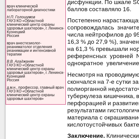
дисфункции. По шкале S
врач клинической
баллов составляло 16.
лабораторной диагностики
Н.П. Голошумов
Постепенно нарастающа
ГАУЗ КО «Областной
клинический центр охраны
сопровождалась значит
здоровья шахтеров», г. Ленинск-
Кузнецкий
числа нейтрофилов до 95
Россия
16,3 % до 27,9 %), знач
врач анестезиолог-
реаниматолог отделения
на 61,3 % превышали но
реанимации и интенсивной
терапии
референсных уровней N
В.В. Агаджанян
однократное увеличение 
ГАУЗ КО «Областной
клинический центр охраны
здоровья шахтеров», г. Ленинск-
Несмотря на проводимую
Кузнецкий
Россия
скончался на 7-е сутки 
д.м.н., профессор, главный врач
полиорганной недостаточ
ГАУЗ КО «Областной
туберкулеза кишечника, в
клинический центр охраны
здоровья шахтеров»
перфорацией и развитие
результатами гистологич
материала с окрашивани
кислотоустойчивых бакт
Заключение.
Клинически