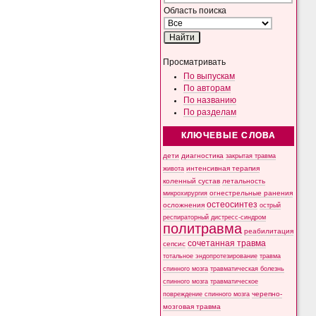
Область поиска
Просматривать
По выпускам
По авторам
По названию
По разделам
КЛЮЧЕВЫЕ СЛОВА
дети
диагностика
закрытая травма
интенсивная терапия
живота
коленный сустав
летальность
микрохирургия
огнестрельные ранения
остеосинтез
осложнения
острый
респираторный дистресс-синдром
политравма
реабилитация
сочетанная травма
сепсис
тотальное эндопротезирование
травма
спинного мозга
травматическая болезнь
спинного мозга
травматическое
черепно-
повреждение спинного мозга
мозговая травма