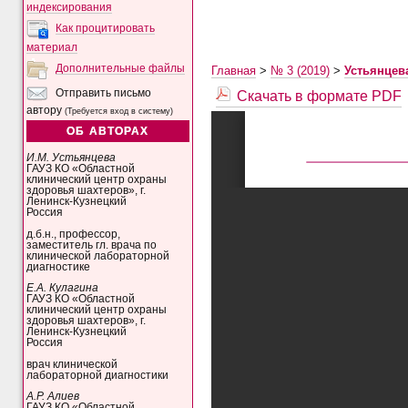
индексирования
Как процитировать
материал
Дополнительные файлы
Главная
>
№ 3 (2019)
>
Устьянцев
Скачать в формате PDF
Отправить письмо
автору
(Требуется вход в систему)
ОБ АВТОРАХ
И.М. Устьянцева
ГАУЗ КО «Областной
клинический центр охраны
здоровья шахтеров», г.
Ленинск-Кузнецкий
Россия
д.б.н., профессор,
заместитель гл. врача по
клинической лабораторной
диагностике
Е.А. Кулагина
ГАУЗ КО «Областной
клинический центр охраны
здоровья шахтеров», г.
Ленинск-Кузнецкий
Россия
врач клинической
лабораторной диагностики
А.Р. Алиев
ГАУЗ КО «Областной