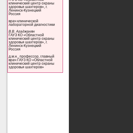
клинический центр охраны
здоровья шахтеров», г.
Ленинск-Кузнецкий
Россия
врач клинической
лабораторной диагностики
В.В. Агаджанян
ГАУЗ КО «Областной
клинический центр охраны
здоровья шахтеров», г.
Ленинск-Кузнецкий
Россия
д.м.н., профессор, главный
врач ГАУЗ КО «Областной
клинический центр охраны
здоровья шахтеров»