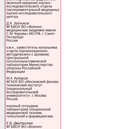
(военной хирургии) научно-
исследовательского отдела
(экспериментальной медицины)
научно-исследовательского
центра
Д.А. Зайчиков
ФГБВОУ ВО «Военно-
медицинская академия имени
С.М. Кирова» МО РФ, г. Санкт-
Петербург
Россия
к.м.н., заместитель начальника
отдела (организационно-
методического с архивом)
Центральной
патологоанатомической
лаборатории Министерства
обороны Российской
Федерации
М.А. Кударов
ФГАОУ ВО «Московский физико-
технический институт
(национальный
исследовательский
университет)», г. Москва
Россия
научный сотрудник
лаборатории специальной
медицинской техники,
технологий и фармацевтики
Е.В. Дмитриева
ФГБВОУ ВО «Военно-