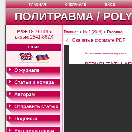
ГЛАВНАЯ
О ЖУРНАЛЕ
ВХОД
ПОЛИТРАВМА / POL
1819-1495
ISSN:
Главная
>
№ 2 (2019)
>
Головко
2541-867X
E-ISSN:
Скачать в формате PDF
ЯЗЫК