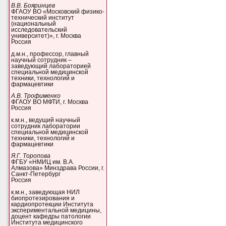
В.В. Бояринцев
ФГАОУ ВО «Московский физико-
технический институт
(национальный
исследовательский
университет)», г. Москва
Россия
д.м.н., профессор, главный
научный сотрудник –
заведующий лабораторией
специальной медицинской
техники, технологий и
фармацевтики
А.В. Трофименко
ФГАОУ ВО МФТИ, г. Москва
Россия
к.м.н., ведущий научный
сотрудник лаборатории
специальной медицинской
техники, технологий и
фармацевтики
Я.Г. Торопова
ФГБУ «НМИЦ им. В.А.
Алмазова» Минздрава России, г.
Санкт-Петербург
Россия
к.м.н., заведующая НИЛ
биопротезирования и
кардиопротекции Института
экспериментальной медицины,
доцент кафедры патологии
Института медицинского