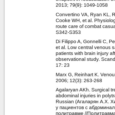
2013; 79(9): 1049-1058
Convertino VA, Ryan KL, 
Cooke WH, et al. Physiolog
route care of combat casua
S342-S353
Di Filippo A, Gonnelli C, Pe
et al. Low central venous s
patients with brain injury a
observational study. Sca
17: 23
Marx G, Reinhart K. Venous 
2006; 12(3): 263-268
Agalaryan AKh. Surgical tre
abdominal injuries in polyt
Russian (Агаларян А.Х. 
у пациентов с абдомина
политравме //Политравма.