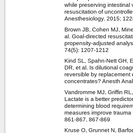
while preserving intestinal v
resuscitation of uncontrol
Anesthesiology. 2015; 122
Brown JB, Cohen MJ, Minei 
al. Goal-directed resuscitat
propensity-adjusted analy
74(5): 1207-1212
Kind SL, Spahn-Nett GH, E
DR, et al. Is dilutional coa
reversible by replacement o
concentrates? Anesth Anal
Vandromme MJ, Griffin RL,
Lactate is a better predicto
determining blood requirem
measures improve trauma t
861-867, 867-869
Kruse O, Grunnet N, Barfod 