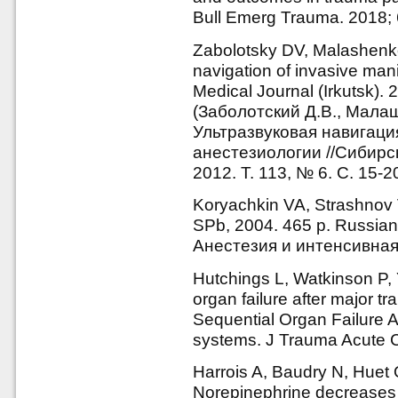
Bull Emerg Trauma. 2018; 
Zabolotsky DV, Malashenk
navigation of invasive mani
Medical Journal (Irkutsk). 
(Заболотский Д.В., Малаш
Ультразвуковая навигаци
анестезиологии //Сибирс
2012. Т. 113, № 6. С. 15-2
Koryachkin VA, Strashnov V
SPb, 2004. 465 p. Russia
Анестезия и интенсивная 
Hutchings L, Watkinson P, Y
organ failure after major t
Sequential Organ Failure 
systems. J Trauma Acute C
Harrois A, Baudry N, Huet 
Norepinephrine decreases 