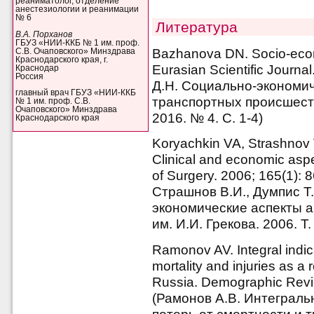
реаниматолог, отделение
анестезиологии и реанимации
№ 6
Литература
В.А. Порханов
ГБУЗ «НИИ-ККБ № 1 им. проф.
Bazhanova DN. Socio-econ
С.В. Очаповского» Минздрава
Краснодарского края, г.
Eurasian Scientific Journa
Краснодар
Россия
Д.Н. Социально-экономич
главный врач ГБУЗ «НИИ-ККБ
транспортных происшест
№ 1 им. проф. С.В.
Очаповского» Минздрава
2016. № 4. C. 1-4)
Краснодарского края
Koryachkin VA, Strashnov V
Clinical and economic asp
of Surgery. 2006; 165(1): 
Страшнов В.И., Думпис Т.
экономические аспекты а
им. И.И. Грекова. 2006. Т.
Ramonov AV. Integral indi
mortality and injuries as a r
Russia. Demographic Revie
(Рамонов А.В. Интеграл