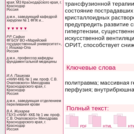
трансфузионной терапии
края; МЗ Краснодарского края, г.
Краснодар
состояние пострадавших
Россия
кристаллоидных раствор
д.м.н., заведующий кафедрой
хирургии № 1 ФПК и...
предупредить развитие 
▼▼▼▼▼
гипертензии, существен
Р.Р. Сафин
искусственной вентиляци
ФГБОУ ВО «Марийский
ОРИТ, способствует сниж
государственный университет»,
г. Йошкар-Ола
Россия
д.м.н., профессор кафедры
фундаментальной медицины
Ключевые слова
И.А. Пашкова
«НИИ-ККБ № 1 им. проф. С.В.
политравма; массивная г
Очаповского» Минздрава
Краснодарского края, г.
перфузия; внутрибрюшна
Краснодар
Россия
д.м.н., заведующая отделением
переливания крови
Полный текст:
В.А. Жихарев
ГБУЗ «НИИ- ККБ № 1 им. проф.
С.В. Очаповского» Минздрава
Краснодарского края, г.
Краснодар
PDF
HTML
HTM
Россия