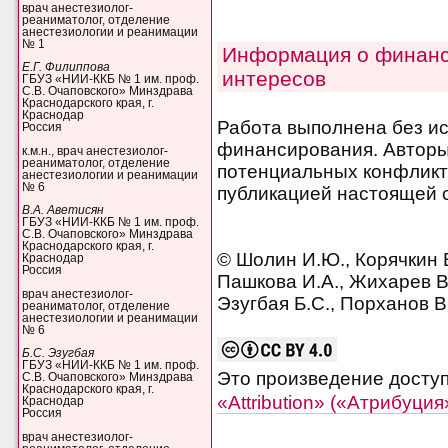
врач анестезиолог-
реаниматолог, отделение
анестезиологии и реанимации
№ 1
Информация о финанс
Е.Г. Филиппова
интересов
ГБУЗ «НИИ-ККБ № 1 им. проф.
С.В. Очаповского» Минздрава
Краснодарского края, г.
Краснодар
Работа выполнена без и
Россия
финансирования. Авторы 
к.м.н., врач анестезиолог-
реаниматолог, отделение
потенциальных конфликт
анестезиологии и реанимации
№ 6
публикацией настоящей с
В.А. Аветисян
ГБУЗ «НИИ-ККБ № 1 им. проф.
С.В. Очаповского» Минздрава
Краснодарского края, г.
© Шолин И.Ю., Корячкин В
Краснодар
Россия
Пашкова И.А., Жихарев В.
врач анестезиолог-
Эзугбая Б.С., Порханов В
реаниматолог, отделение
анестезиологии и реанимации
№ 6
Б.С. Эзугбая
ГБУЗ «НИИ-ККБ № 1 им. проф.
Это произведение досту
С.В. Очаповского» Минздрава
Краснодарского края, г.
«Attribution» («Атрибуци
Краснодар
Россия
врач анестезиолог-