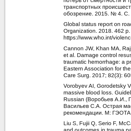
потерь от смертности и 
транспортных происшест
обозрение. 2015. № 4. C.
Global status report on ro
Organization. 2018. 462 p. 
https://www.who.int/violen
Cannon JW, Khan MA, Raj
et al. Damage control resus
traumatic hemorrhage: a p
Eastern Association for th
Care Surg. 2017; 82(3): 6
Vorobyev AI, Gorodetsky V
massive blood loss. Guide
Russian (Воробьев А.И., 
Васильев С.А. Острая ма
рекомендации. М: ГЭОТАР,
Liu S, Fujii Q, Serio F, M
and outcomes in trauma pati