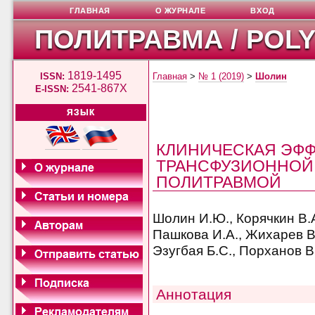
ГЛАВНАЯ
О ЖУРНАЛЕ
ВХОД
ПОЛИТРАВМА / POL
1819-1495
ISSN:
Главная
>
№ 1 (2019)
>
Шолин
2541-867X
E-ISSN:
ЯЗЫК
КЛИНИЧЕСКАЯ ЭФ
ТРАНСФУЗИОННОЙ 
ПОЛИТРАВМОЙ
Шолин И.Ю., Корячкин В.А
Пашкова И.А., Жихарев В.
Эзугбая Б.С., Порханов В
Аннотация