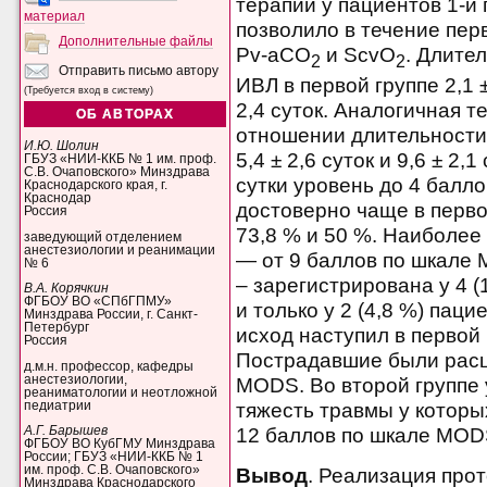
терапии у пациентов 1-й
материал
позволило в течение пер
Дополнительные файлы
Pv-aCO
и ScvO
. Длите
2
2
Отправить письмо автору
ИВЛ в первой группе 2,1 ±
(Требуется вход в систему)
2,4 суток. Аналогичная 
ОБ АВТОРАХ
отношении длительности
И.Ю. Шолин
5,4 ± 2,6 суток и 9,6 ± 2,
ГБУЗ «НИИ-ККБ № 1 им. проф.
С.В. Очаповского» Минздрава
сутки уровень до 4 балл
Краснодарского края, г.
Краснодар
достоверно чаще в перво
Россия
73,8 % и 50 %. Наиболе
заведующий отделением
анестезиологии и реанимации
— от 9 баллов по шкале
№ 6
– зарегистрирована у 4 
В.А. Корячкин
ФГБОУ ВО «СПбГПМУ»
и только у 2 (4,8 %) пац
Минздрава России, г. Санкт-
Петербург
исход наступил в первой 
Россия
Пострадавшие были расц
д.м.н. профессор, кафедры
анестезиологии,
MODS. Во второй группе 
реаниматологии и неотложной
педиатрии
тяжесть травмы у которых
А.Г. Барышев
12 баллов по шкале MOD
ФГБОУ ВО КубГМУ Минздрава
России; ГБУЗ «НИИ-ККБ № 1
им. проф. С.В. Очаповского»
Вывод
. Реализация про
Минздрава Краснодарского