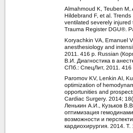
Almahmoud K, Teuben M, A
Hildebrand F, et al. Trends 
ventilated severely injured
Trauma Register DGU®. Pat
Koryachkin VA, Emanuel VL
anesthesiology and intensiv
2011. 416 p. Russian (Ко
В.И. Диагностика в анес
СПб.: СпецЛит, 2011. 416 
Paromov KV, Lenkin AI, Ku
optimization of hemodynami
opportunities and prospect
Cardiac Surgery. 2014; 18
Ленькин А.И., Кузьков В
оптимизация гемодинами
возможности и перспекти
кардиохирургия. 2014. Т. 