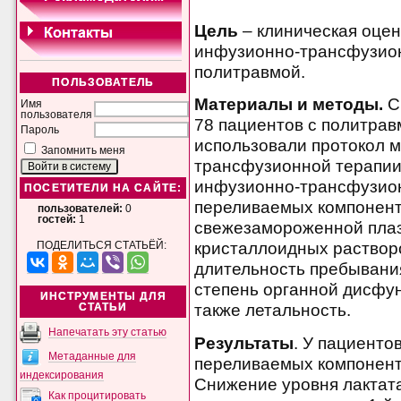
Цель
– клиническая оце
инфузионно-трансфузион
политравмой.
ПОЛЬЗОВАТЕЛЬ
Материалы и методы.
С
Имя
пользователя
78 пациентов с политравм
Пароль
использовали протокол 
Запомнить меня
трансфузионной терапии,
инфузионно-трансфузио
ПОСЕТИТЕЛИ НА САЙТЕ:
переливаемых компоненто
пользователей:
0
гостей:
1
свежезамороженной пла
кристаллоидных растворо
ПОДЕЛИТЬСЯ СТАТЬЁЙ:
длительность пребывани
степень органной дисфун
ИНСТРУМЕНТЫ ДЛЯ
также летальность.
СТАТЬИ
Напечатать эту статью
Результаты
. У пациенто
Метаданные для
переливаемых компонент
индексирования
Снижение уровня лактат
Как процитировать