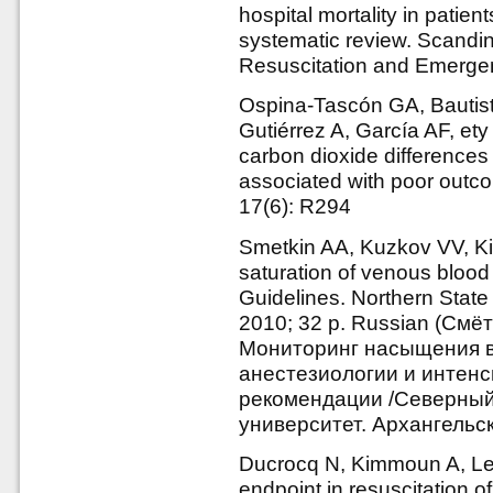
hospital mortality in patien
systematic review. Scandi
Resuscitation and Emergen
Ospina-Tascón GA, Bautis
Gutiérrez A, García AF, ety 
carbon dioxide differences 
associated with poor outco
17(6): R294
Smetkin AA, Kuzkov VV, Ki
saturation of venous blood
Guidelines. Northern State
2010; 32 p. Russian (Смёт
Мониторинг насыщения в
анестезиологии и интенс
рекомендации /Северный
университет. Архангельск,
Ducrocq N, Kimmoun A, Le
endpoint in resuscitation o