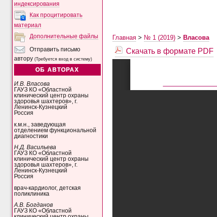
индексирования
Как процитировать
материал
Дополнительные файлы
Главная
>
№ 1 (2019)
>
Власова
Скачать в формате PDF
Отправить письмо
автору
(Требуется вход в систему)
ОБ АВТОРАХ
И.В. Власова
ГАУЗ КО «Областной
клинический центр охраны
здоровья шахтеров», г.
Ленинск-Кузнецкий
Россия
к.м.н., заведующая
отделением функциональной
диагностики
Н.Д. Васильева
ГАУЗ КО «Областной
клинический центр охраны
здоровья шахтеров», г.
Ленинск-Кузнецкий
Россия
врач-кардиолог, детская
поликлиника
А.В. Богданов
ГАУЗ КО «Областной
клинический центр охраны