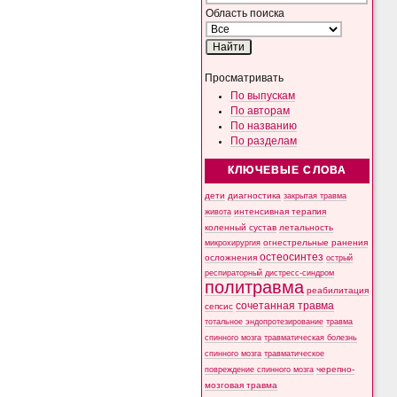
Область поиска
Просматривать
По выпускам
По авторам
По названию
По разделам
КЛЮЧЕВЫЕ СЛОВА
дети
диагностика
закрытая травма
интенсивная терапия
живота
коленный сустав
летальность
микрохирургия
огнестрельные ранения
остеосинтез
осложнения
острый
респираторный дистресс-синдром
политравма
реабилитация
сочетанная травма
сепсис
тотальное эндопротезирование
травма
спинного мозга
травматическая болезнь
спинного мозга
травматическое
черепно-
повреждение спинного мозга
мозговая травма