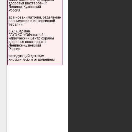
здоровья шахтеров», г.
Ленинск-Кузнецкий
Россия
врач-реаниматолог, отделение
реанимации и интенсивной
терапии
С.В. Шерман
ГАУЗ КО «Областной
клинический центр охраны
здоровья шахтеров», г.
Ленинск-Кузнецкий
Россия
заведующий детским
хирургическим отделением