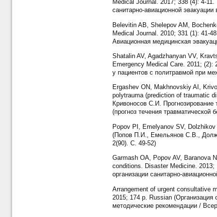
Medical Journal. 2017; 338 (4): 4-
санитарно-авиационной эвакуации в
Belevitin AB, Shelepov AM, Bochenk
Medical Journal. 2010; 331 (1): 41
Авиационная медицинская эвакуация
Shatalin AV, Agadzhanyan VV, Kravtsov
Emergency Medical Care. 2011; (2)
у пациентов с политравмой при ме
Ergashev ON, Makhnovskiy AI, Krivonos
polytrauma (prediction of traumatic 
Кривоносов С.И. Прогнозирование 
(прогноз течения травматической бо
Popov PI, Emelyanov SV, Dolzhikov O
(Попов П.И., Емельянов С.В., Дол
2(90). С. 49-52)
Garmash OA, Popov AV, Baranova NN, 
conditions. Disaster Medicine. 201
организации санитарно-авиационной
Arrangement of urgent consultative m
2015; 174 p. Russian (Организаци
методические рекомендации / Всер