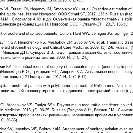
актической конференции. СПб. 2016. С.27-33)
VI, Tutaev OI, Neganov IM, Smorkalov AYu, et al. Objective estimation of inju
s: the guidelines. Nizhny Novgorod: OOO Stimul ST, 2017. 133 p. Russian (К
в И.М., Сморкалов А.Ю. и др. Объективная оценка тяжести травмы в войс
дические рекомендации. Н. Новгород: ООО «Стимул-СТ», 2017. 133 с.)
of acute and stabilized patients. Editors Hurd WW, Jernigan JG. Springer, 2
rilin SV, Nemchenko NS, Meshakov DP, Suvorov VV, et al. Traumatic diseas
). Herald of Anesthesiology and Critical Care Medicine. 2009; (3): 2-8. Russi
., Мешаков Д.П., Суворов В.В., и др. Травматическая болезнь: состояни
тезиологии и реаниматологии. 2009. № 3. С. 2-8)
 KA. The actual issues of surgery of associated injuries (according to publi
an (Иноземцев Е.О., Григорьев Е.Г., Апарцин К.А. Актуальные вопросы хи
литравма") // Политравма. 2017. № 1. С. 6-11)
ospital transfer of patients with polytrauma: abstracts of PhD in med. Novosi
госпитальной транспортировке пострадавших с политравмой: автореф. ди
, Afonchikov VS, Taniya SSh. Polytrauma in road traffic accidents: solved
mlin Medicine. 2015; (2): 30-35. Russian (Тулупов А.Н., Бесаев Г.М., Синчен
нспортных происшествиях: решенные и нерешенные проблемы в условиях 
С. 30-35)
ev SV, Isaenkov VE, Bobrov YuM. Arrangement of sanitary aviation evacuation