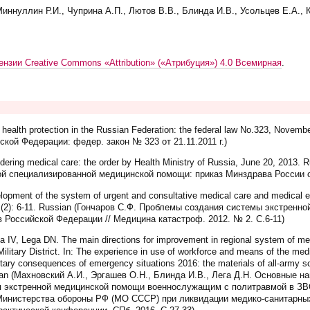
Миннуллин Р.И., Чуприна А.П., Лютов В.В., Блинда И.В., Усольцев Е.А., 
ензии Creative Commons «Attribution» («Атрибуция») 4.0 Всемирная
.
s health protection in the Russian Federation: the federal law No.323, Novem
кой Федерации: федер. закон № 323 от 21.11.2011 г.)
endering medical care: the order by Health Ministry of Russia, June 20, 201
рой специализированной медицинской помощи: приказ Минздрава России от
opment of the system of urgent and consultative medical care and medical e
2; (2): 6-11. Russian (Гончаров С.Ф. Проблемы создания системы экстрен
 Российской Федерации // Медицина катастроф. 2012. № 2. С.6-11)
IV, Lega DN. The main directions for improvement in regional system of medi
ilitary District. In: The experience in use of workforce and means of the med
tary consequences of emergency situations 2016: the materials of all-army sci
ssian (Махновский А.И., Эргашев О.Н., Блинда И.В., Лега Д.Н. Основные
я экстренной медицинской помощи военнослужащим с политравмой в ЗВО
инистерства обороны РФ (МО СССР) при ликвидации медико-санитарных