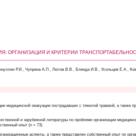
Я: ОРГАНИЗАЦИЯ И КРИТЕРИИ ТРАНСПОРТАБЕЛЬНО
ннуллин Р.И., Чуприна А.П., Лютов В.В., Блинда И.В., Усольцев Е.А., Ко
ии медицинской эвакуации пострадавших с тяжелой травмой, а также п
ественной и зарубежной литературы по проблеме организации медицинс
ственный опыт (n = 73).
ганизационные аспекты, а также представлен собственный опыт по орг