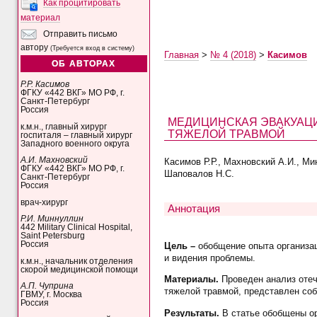
Как процитировать
материал
Отправить письмо
автору
(Требуется вход в систему)
Главная
>
№ 4 (2018)
>
Касимов
ОБ АВТОРАХ
Р.Р. Касимов
ФГКУ «442 ВКГ» МО РФ, г.
Санкт-Петербург
Россия
МЕДИЦИНСКАЯ ЭВАКУАЦИ
к.м.н., главный хирург
ТЯЖЕЛОЙ ТРАВМОЙ
госпиталя – главный хирург
Западного военного округа
А.И. Махновский
Касимов Р.Р., Махновский А.И., Ми
ФГКУ «442 ВКГ» МО РФ, г.
Шаповалов Н.С.
Санкт-Петербург
Россия
врач-хирург
Аннотация
Р.И. Миннуллин
442 Military Clinical Hospital,
Saint Petersburg
Россия
Цель –
обобщение опыта организац
и видения проблемы.
к.м.н., начальник отделения
скорой медицинской помощи
Материалы.
Проведен анализ отеч
А.П. Чуприна
тяжелой травмой, представлен соб
ГВМУ, г. Москва
Россия
Результаты.
В статье обобщены ор