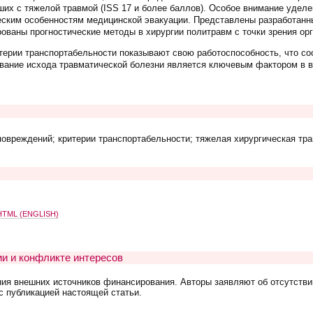
их с тяжелой травмой (ISS 17 и более баллов). Особое внимание уделе
еским особенностям медицинской эвакуации. Представлены разработанн
ованы прогностические методы в хирургии политравм с точки зрения ор
терии транспортабельности показывают свою работоспособность, что с
вание исхода травматической болезни является ключевым фактором в в
повреждений; критерии транспортабельности; тяжелая хирургическая тр
TML (ENGLISH)
и и конфликте интересов
ния внешних источников финансирования. Авторы заявляют об отсутстви
с публикацией настоящей статьи.