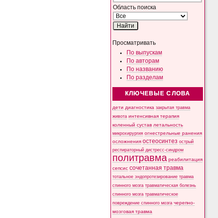
Область поиска
Просматривать
По выпускам
По авторам
По названию
По разделам
КЛЮЧЕВЫЕ СЛОВА
дети
диагностика
закрытая травма
интенсивная терапия
живота
коленный сустав
летальность
микрохирургия
огнестрельные ранения
остеосинтез
осложнения
острый
респираторный дистресс-синдром
политравма
реабилитация
сочетанная травма
сепсис
тотальное эндопротезирование
травма
спинного мозга
травматическая болезнь
спинного мозга
травматическое
черепно-
повреждение спинного мозга
мозговая травма