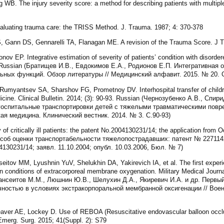
WB. The injury severity score: a method for describing patients with multipl
uating trauma care: the TRISS Method. J. Trauma. 1987; 4: 370-378
ann DS, Gennarelli TA, Flanagan ME. A revision of the Trauma Score. J T
v EP. Integrative estimation of severity of patients’ condition with disordered
4. Russian (Братищев И.В., Евдокимов Е.А., Родионов Е.П. Интегративная
ных функций. Обзор литературы // Медицинский алфавит. 2015. № 20. С
umyantsev SA, Sharshov FG, Prometnoy DV. Interhospital transfer of children
Medicine. Clinical Bulletin. 2014; (3): 90-93. Russian (Чернозубенко А.В., Сп
госпитальные транспортировки детей с тяжелыми травматическими повр
ая медицина. Клинический вестник. 2014. № 3. С.90-93)
y of critically ill patients: the patent No.2004130231/14; the application from 
(Способ оценки транспортабельности тяжелопострадавших: патент № 22711
130231/14; заявл. 11.10.2004; опубл. 10.03.2006, Бюл. № 7)
tov MM, Lyushnin YuV, Shelukhin DA, Yakirevich IA, et al. The first experien
 in conditions of extracorporeal membrane oxygenation. Military Medical Journ
ансеитов М.М., Люшнин Ю.В., Шелухин Д.А., Якиревич И.А. и др. Первы
ностью в условиях экстракорпоральной мембранной оксигенации // Воен
aver AE, Lockey D. Use of REBOA (Resuscitative endovascular balloon occlusi
Emerg. Surg. 2015; 41(Suppl. 2): S79