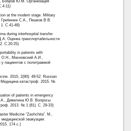
Е., Бобров Ю.М. Организация
.4-11)
n at the modern stage. Military
, Гребенюк С.А., Пешков В.В.
1. С.41-48)
a during interhospital transfer.
 Д.А. Оценка транспортабельности
. С.20-25)
rtability in patients with
ев О.Н., Махновский А.И.,
 у пациентов с политравмой
ine. 2015; 2(90): 49-52. Russian
/ Медицина катастроф. 2015. №
ation of patients in emergency
 С.А., Дивилина Ю.В. Вопросы
оф. 2013. № 1 (81). С. 29-33)
aster Medicine “Zashchita”. M.,
я медицинской эвакуации:
15. 174 с.)