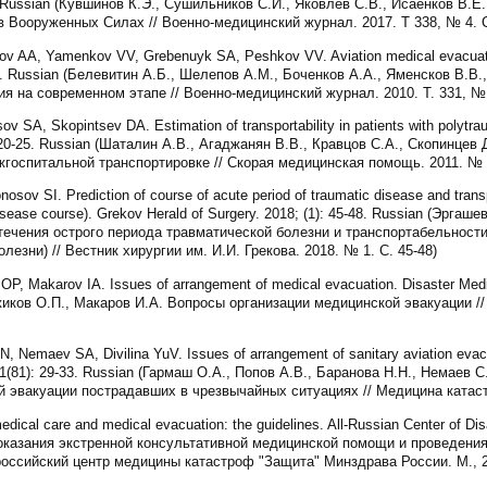
11. Russian (Кувшинов К.Э., Сушильников С.И., Яковлев С.В., Исаенков В.
 Вооруженных Силах // Военно-медицинский журнал. 2017. Т 338, № 4. С
ov AA, Yamenkov VV, Grebenuyk SA, Peshkov VV. Aviation medical evacuatio
-48. Russian (Белевитин А.Б., Шелепов А.М., Боченков А.А., Яменсков В.В.
 на современном этапе // Военно-медицинский журнал. 2010. Т. 331, № 
 SA, Skopintsev DA. Estimation of transportability in patients with polytraum
: 20-25. Russian (Шаталин А.В., Агаджанян В.В., Кравцов С.А., Скопинцев
жгоспитальной транспортировке // Скорая медицинская помощь. 2011. № 2
ov SI. Prediction of course of acute period of traumatic disease and transpo
disease course). Grekov Herald of Surgery. 2018; (1): 45-48. Russian (Эргаш
течения острого периода травматической болезни и транспортабельности
лезни) // Вестник хирургии им. И.И. Грекова. 2018. № 1. С. 45-48)
P, Makarov IA. Issues of arrangement of medical evacuation. Disaster Medic
жиков О.П., Макаров И.А. Вопросы организации медицинской эвакуации /
Nemaev SA, Divilina YuV. Issues of arrangement of sanitary aviation evacu
3; 1(81): 29-33. Russian (Гармаш О.А., Попов А.В., Баранова Н.Н., Немаев
 эвакуации пострадавших в чрезвычайных ситуациях // Медицина катастр
edical care and medical evacuation: the guidelines. All-Russian Center of Dis
я оказания экстренной консультативной медицинской помощи и проведени
оссийский центр медицины катастроф "Защита" Минздрава России. М., 20