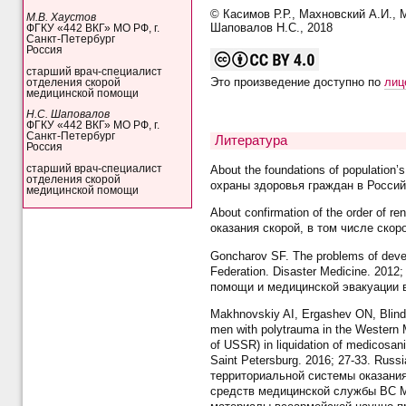
© Касимов Р.Р., Махновский А.И., 
М.В. Хаустов
Шаповалов Н.С., 2018
ФГКУ «442 ВКГ» МО РФ, г.
Санкт-Петербург
Россия
старший врач-специалист
Это произведение доступно по
лиц
отделения скорой
медицинской помощи
Н.С. Шаповалов
ФГКУ «442 ВКГ» МО РФ, г.
Санкт-Петербург
Литература
Россия
About the foundations of population’
старший врач-специалист
отделения скорой
охраны здоровья граждан в Российс
медицинской помощи
About confirmation of the order of r
оказания скорой, в том числе ско
Goncharov SF. The problems of devel
Federation. Disaster Medicine. 201
помощи и медицинской эвакуации в
Makhnovskiy AI, Ergashev ON, Blinda 
men with polytrauma in the Western M
of USSR) in liquidation of medicosani
Saint Petersburg. 2016; 27-33. Ru
территориальной системы оказани
средств медицинской службы ВС М