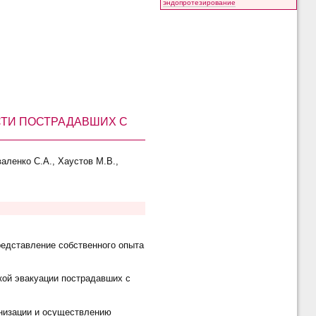
эндопротезирование
СТИ ПОСТРАДАВШИХ С
валенко С.А., Хаустов М.В.,
редставление собственного опыта
кой эвакуации пострадавших с
анизации и осуществлению