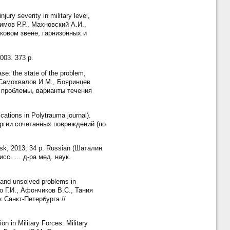
ry severity in military level,
асимов Р.Р., Махновский А.И.,
ковом звене, гарнизонных и
003. 373 p.
e: the state of the problem,
an (Самохвалов И.М., Бояринцев
е проблемы, варианты течения
cations in Polytrauma journal).
рургии сочетанных повреждений (по
birsk, 2013; 34 p. Russian (Шаталин
сс. … д-ра мед. наук.
 and unsolved problems in
ко Г.И., Афончиков В.С., Тания
Санкт-Петербурга //
 in Military Forces. Military