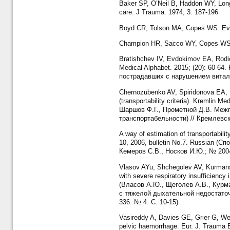
Baker SP, O’Neil B, Haddon WY, Long 
care. J Trauma. 1974; 3: 187-196
Boyd CR, Tolson MA, Copes WS. Eval
Champion HR, Sacco WY, Copes WS, G
Bratishchev IV, Evdokimov EA, Rodiono
Medical Alphabet. 2015; (20): 60-6
пострадавших с нарушением виталь
Chernozubenko AV, Spiridonova EA, R
(transportability criteria). Kremlin 
Шаршов Ф.Г., Прометной Д.В. Меж
транспортабельности) // Кремлевск
A way of estimation of transportabilit
10, 2006, bulletin No.7. Russian 
Кемеров С.В., Носков И.Ю.; № 2004
Vlasov AYu, Shchegolev AV, Kurmansei
with severe respiratory insufficiency
(Власов А.Ю., Щеголев А.В., Курм
с тяжелой дыхательной недостаточ
336. № 4. С. 10-15)
Vasireddy A, Davies GE, Grier G, We
pelvic haemorrhage. Eur. J. Trauma 