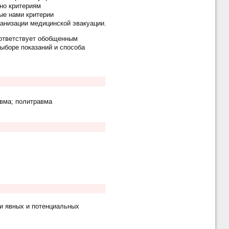
но критериям
ые нами критерии
ганизации медицинской эвакуации.
оответствует обобщенным
ыборе показаний и способа
авма; политравма
и явных и потенциальных