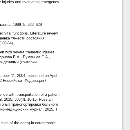
e injuries and evaluating emergency
rauma. 1989; 5: 623–629
 vital functions. Literature review.
 оценка тяжести состояния
.60-64)
 with severe traumatic injuries
иридонова Е.А., Румянцев С.А.,
еждениями (критерии
October 11, 2004; published on April
42 Российская Федерация /
ce with transportation of a patient
al. 2015; 336(4): 10-15. Russian
й опыт транспортировки больного
но-медицинский журнал. 2015. Т.
on of the aorta) in catastrophic