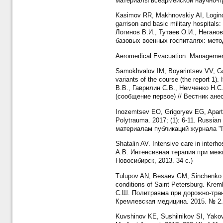
материалы всеармейской научно-пр
Kasimov RR, Makhnovskiy AI, Loginov 
garrison and basic military hospital
Логинов В.И., Тутаев О.И., Негано
базовых военных госпиталях: мето
Aeromedical Evacuation. Management 
Samokhvalov IM, Boyarintsev VV, Gav
variants of the course (the report 1
В.В., Гаврилин С.В., Немченко Н.С
(сообщение первое) // Вестник анес
Inozemtsev EO, Grigoryev EG, Apartsin
Polytrauma. 2017; (1): 6-11. Russi
материалам публикаций журнала "По
Shatalin AV. Intensive care in interh
А.В. Интенсивная терапия при меж
Новосибирск, 2013. 34 с.)
Tulupov AN, Besaev GM, Sinchenko GI
conditions of Saint Petersburg. Kre
С.Ш. Политравма при дорожно-тра
Кремлевская медицина. 2015. № 2. 
Kuvshinov KE, Sushilnikov SI, Yakovl