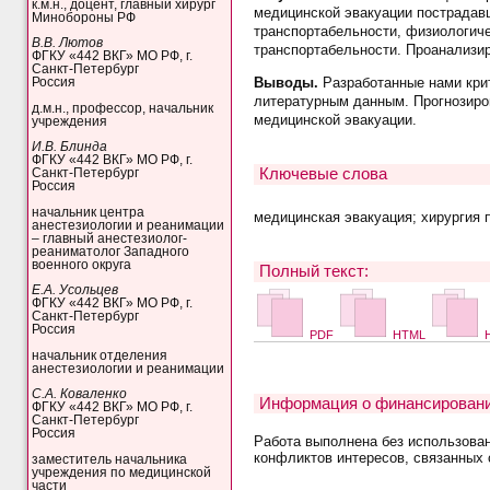
к.м.н., доцент, главный хирург
медицинской эвакуации пострадавш
Минобороны РФ
транспортабельности, физиологич
В.В. Лютов
транспортабельности. Проанализир
ФГКУ «442 ВКГ» МО РФ, г.
Санкт-Петербург
Выводы.
Разработанные нами кри
Россия
литературным данным. Прогнозиро
д.м.н., профессор, начальник
медицинской эвакуации.
учреждения
И.В. Блинда
ФГКУ «442 ВКГ» МО РФ, г.
Ключевые слова
Санкт-Петербург
Россия
начальник центра
медицинская эвакуация; хирургия 
анестезиологии и реанимации
– главный анестезиолог-
реаниматолог Западного
военного округа
Полный текст:
Е.А. Усольцев
ФГКУ «442 ВКГ» МО РФ, г.
Санкт-Петербург
Россия
PDF
HTML
H
начальник отделения
анестезиологии и реанимации
С.А. Коваленко
Информация о финансировани
ФГКУ «442 ВКГ» МО РФ, г.
Санкт-Петербург
Россия
Работа выполнена без использова
конфликтов интересов, связанных 
заместитель начальника
учреждения по медицинской
части