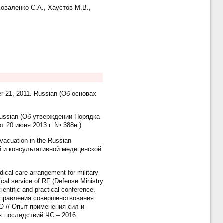
Коваленко С.А., Хаустов М.В.,
ber 21, 2011. Russian (Об основах
3. Russian (Об утверждении Порядка
 20 июня 2013 г. № 388н.)
vacuation in the Russian
ной и консультативной медицинской
cal care arrangement for military
ical service of RF (Defense Ministry
entific and practical conference.
 направления совершенствования
 // Опыт применения сил и
 последствий ЧС – 2016: