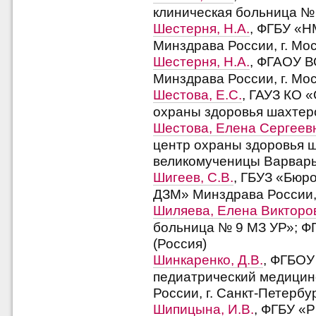
клиническая больница № 2
Шестерня, Н.А.
, ФГБУ «Н
Минздрава России, г. Мос
Шестерня, Н.А.
, ФГАОУ В
Минздрава России, г. Мос
Шестова, Е.С.
, ГАУЗ КО 
охраны здоровья шахтеро
Шестова, Елена Сергеев
центр охраны здоровья 
великомученицы Варвары»
Шигеев, С.В.
, ГБУЗ «Бюр
ДЗМ» Минздрава России, 
Шиляева, Елена Викторо
больница № 9 МЗ УР»; Ф
(Россия)
Шинкаренко, Д.В.
, ФГБОУ
педиатрический медицин
России, г. Санкт-Петербу
Шипицына, И.В.
, ФГБУ «Р