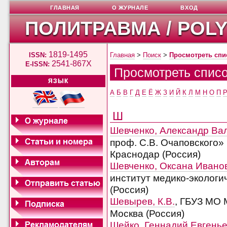
ГЛАВНАЯ
О ЖУРНАЛЕ
ВХОД
ПОЛИТРАВМА / POL
1819-1495
ISSN:
Главная
>
Поиск
>
Просмотреть спи
2541-867X
E-ISSN:
Просмотреть списо
ЯЗЫК
А
Б
В
Г
Д
Е
Ё
Ж
З
И
Й
К
Л
М
Н
О
П
Ш
Шевченко, Александр Ва
проф. С.В. Очаповского» 
Краснодар (Россия)
Шевченко, Оксана Ивано
институт медико-экологич
(Россия)
Шевырев, К.В.
, ГБУЗ МО 
Москва (Россия)
Шейко, Геннадий Евгень