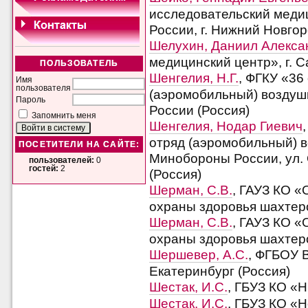
исследовательский меди
России, г. Нижний Новгор
Шелухин, Даниил Алекса
медицинский центр», г. С
ПОЛЬЗОВАТЕЛЬ
Шенгелия, Н.Г.
, ФГКУ «36
Имя
пользователя
(аэромобильный) воздуш
Пароль
России (Россия)
Запомнить меня
Шенгелия, Нодар Гиевич
отряд (аэромобильный) 
ПОСЕТИТЕЛИ НА САЙТЕ:
Минобороны России, ул. О
пользователей:
0
гостей:
2
(Россия)
Шерман, С.В.
, ГАУЗ КО «
охраны здоровья шахтеро
Шерман, С.В.
, ГАУЗ КО «
охраны здоровья шахтеро
Шершевер, А.С.
, ФГБОУ 
Екатеринбург (Россия)
Шестак, И.С.
, ГБУЗ КО «Н
Шестак, И.С.
, ГБУЗ КО «