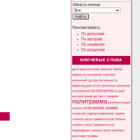
Область поиска
Просматривать
По выпускам
По авторам
По названию
По разделам
КЛЮЧЕВЫЕ СЛОВА
дети
диагностика
закрытая травма
интенсивная терапия
живота
коленный сустав
летальность
микрохирургия
огнестрельные ранения
остеосинтез
осложнения
острый
респираторный дистресс-синдром
политравма
реабилитация
сочетанная травма
сепсис
тотальное эндопротезирование
травма
спинного мозга
травматическая болезнь
спинного мозга
травматическое
черепно-
повреждение спинного мозга
мозговая травма