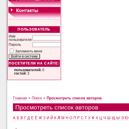
ПОЛЬЗОВАТЕЛЬ
Имя
пользователя
Пароль
Запомнить меня
ПОСЕТИТЕЛИ НА САЙТЕ:
пользователей:
0
гостей:
3
Главная
>
Поиск
>
Просмотреть список авторов
Просмотреть список авторов
А
Б
В
Г
Д
Е
Ё
Ж
З
И
Й
К
Л
М
Н
О
П
Р
С
Т
У
Ф
Х
Ц
Ч
Ш
Щ
Ы
Э
Ю