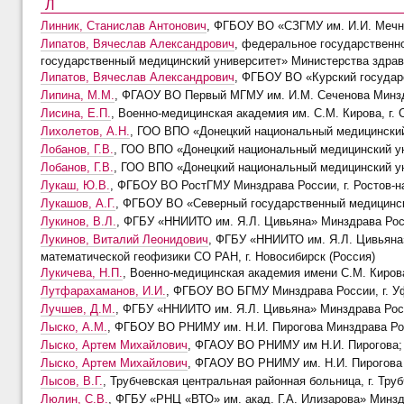
Л
Линник, Станислав Антонович
, ФГБОУ ВО «СЗГМУ им. И.И. Мечни
Липатов, Вячеслав Александрович
, федеральное государственн
государственный медицинский университет» Министерства здрав
Липатов, Вячеслав Александрович
, ФГБОУ ВО «Курский государс
Липина, М.М.
, ФГАОУ ВО Первый МГМУ им. И.М. Сеченова Минздр
Лисина, Е.П.
, Военно-медицинская академия им. С.М. Кирова, г. 
Лихолетов, А.Н.
, ГОО ВПО «Донецкий национальный медицинский 
Лобанов, Г.В.
, ГОО ВПО «Донецкий национальный медицинский уни
Лобанов, Г.В.
, ГОО ВПО «Донецкий национальный медицинский уни
Лукаш, Ю.В.
, ФГБОУ ВО РостГМУ Минздрава России, г. Ростов-на
Лукашов, А.Г.
, ФГБОУ ВО «Северный государственный медицински
Лукинов, В.Л.
, ФГБУ «ННИИТО им. Я.Л. Цивьяна» Минздрава Росс
Лукинов, Виталий Леонидович
, ФГБУ «ННИИТО им. Я.Л. Цивьяна
математической геофизики СО РАН, г. Новосибирск (Россия)
Лукичева, Н.П.
, Военно-медицинская академия имени С.М. Кирова,
Лутфарахаманов, И.И.
, ФГБОУ ВО БГМУ Минздрава России, г. У
Лучшев, Д.М.
, ФГБУ «ННИИТО им. Я.Л. Цивьяна» Минздрава Росси
Лыско, А.М.
, ФГБОУ ВО РНИМУ им. Н.И. Пирогова Минздрава Рос
Лыско, Артем Михайлович
, ФГАОУ ВО РНИМУ им Н.И. Пирогова; Г
Лыско, Артем Михайлович
, ФГАОУ ВО РНИМУ им. Н.И. Пирогова 
Лысов, В.Г.
, Трубчевская центральная районная больница, г. Труб
Люлин, С.В.
, ФГБУ «РНЦ «ВТО» им. акад. Г.А. Илизарова» Минздр