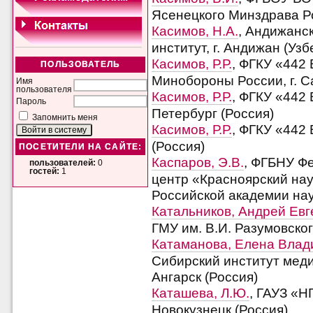
Ясенецкого Минздрава Ро
Касимов, Н.А.
, Андижанс
институт, г. Андижан (Узб
Касимов, Р.Р.
, ФГКУ «442
ПОЛЬЗОВАТЕЛЬ
Минобороны России, г. С
Имя
пользователя
Касимов, Р.Р.
, ФГКУ «442 
Пароль
Петербург (Россия)
Запомнить меня
Касимов, Р.Р.
, ФГКУ «442 
(Россия)
ПОСЕТИТЕЛИ НА САЙТЕ:
Каспаров, Э.В.
, ФГБНУ Ф
пользователей:
0
гостей:
1
центр «Красноярский на
Российской академии наук
Катальников, Андрей Евг
ГМУ им. В.И. Разумовског
Катаманова, Елена Вла
Сибирский институт меди
Ангарск (Россия)
Каташева, Л.Ю.
, ГАУЗ «Н
Новокузнецк (Россия)