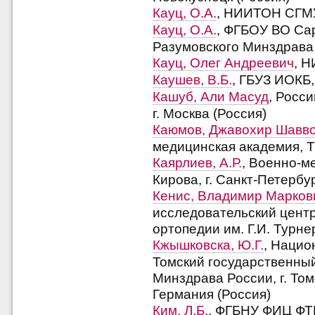
Кауц, О.А.
, НИИТОН СГМУ,
Кауц, О.А.
, ФГБОУ ВО Сар
Разумовского Минздрава 
Кауц, Олег Андреевич
, Н
Каушев, В.Б.
, ГБУЗ ИОКБ, 
Кашуб, Али Масуд
, Росс
г. Москва (Россия)
Каюмов, Джавохир Шавво
медицинская академия, Т
Каярлиев, А.Р.
, Военно-м
Кирова, г. Санкт-Петербу
Кенис, Владимир Марков
исследовательский центр
ортопедии им. Г.И. Турнер
Кжышковска, Ю.Г.
, Нацио
Томский государственны
Минздрава России, г. Том
Германия (Россия)
Ким, Л.Б.
, ФГБНУ ФИЦ ФТМ