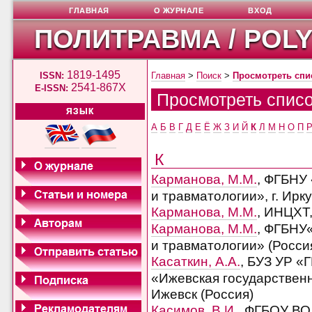
ГЛАВНАЯ
О ЖУРНАЛЕ
ВХОД
ПОЛИТРАВМА / POL
1819-1495
ISSN:
Главная
>
Поиск
>
Просмотреть спи
2541-867X
E-ISSN:
Просмотреть списо
ЯЗЫК
А
Б
В
Г
Д
Е
Ё
Ж
З
И
Й
К
Л
М
Н
О
П
К
Карманова, М.М.
, ФГБНУ
и травматологии», г. Ирку
Карманова, М.М.
, ИНЦХТ,
Карманова, М.М.
, ФГБНУ
и травматологии» (Росси
Касаткин, А.А.
, БУЗ УР «
«Ижевская государственн
Ижевск (Россия)
Касимов, В.И.
, ФГБОУ ВО