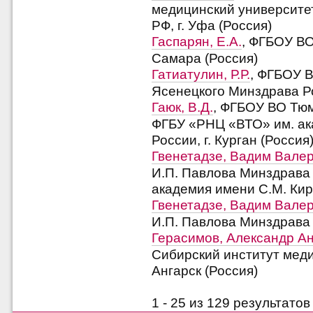
медицинский университе
РФ, г. Уфа (Россия)
Гаспарян, Е.А.
, ФГБОУ ВО
Самара (Россия)
Гатиатулин, Р.Р.
, ФГБОУ В
Ясенецкого Минздрава Ро
Гаюк, В.Д.
, ФГБОУ ВО Тю
ФГБУ «РНЦ «ВТО» им. ака
России, г. Курган (Россия
Гвенетадзе, Вадим Вале
И.П. Павлова Минздрава
академия имени С.М. Киро
Гвенетадзе, Вадим Вале
И.П. Павлова Минздрава Р
Герасимов, Александр А
Сибирский институт меди
Ангарск (Россия)
1 - 25 из 129 результат