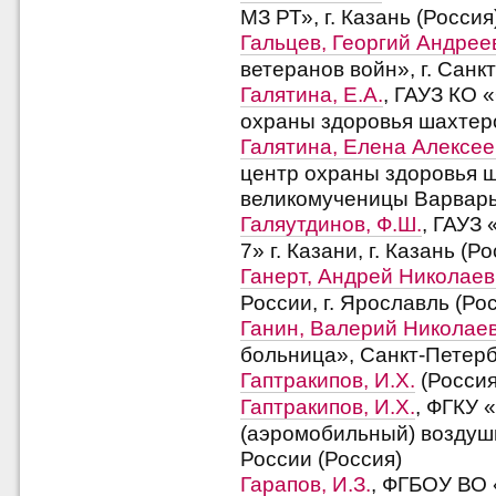
МЗ РТ», г. Казань (Россия
Гальцев, Георгий Андрее
ветеранов войн», г. Санк
Галятина, Е.А.
, ГАУЗ КО 
охраны здоровья шахтеро
Галятина, Елена Алексе
центр охраны здоровья 
великомученицы Варвары»
Галяутдинов, Ф.Ш.
, ГАУЗ
7» г. Казани, г. Казань (Р
Ганерт, Андрей Николаев
России, г. Ярославль (Ро
Ганин, Валерий Николае
больница», Санкт-Петерб
Гаптракипов, И.Х.
(Россия
Гаптракипов, И.Х.
, ФГКУ 
(аэромобильный) воздуш
России (Россия)
Гарапов, И.З.
, ФГБОУ ВО