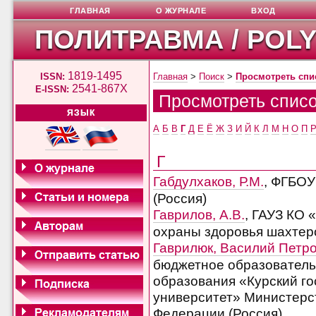
ГЛАВНАЯ
О ЖУРНАЛЕ
ВХОД
ПОЛИТРАВМА / POL
1819-1495
ISSN:
Главная
>
Поиск
>
Просмотреть спи
2541-867X
E-ISSN:
Просмотреть списо
ЯЗЫК
А
Б
В
Г
Д
Е
Ё
Ж
З
И
Й
К
Л
М
Н
О
П
Г
Габдулхаков, Р.М.
, ФГБОУ
(Россия)
Гаврилов, А.В.
, ГАУЗ КО 
охраны здоровья шахтеро
Гаврилюк, Василий Петр
бюджетное образовател
образования «Курский г
университет» Министерс
Федерации (Россия)