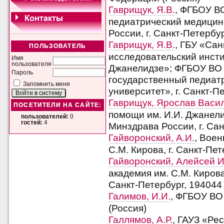
Гаврищук, Я.В.
, ФГБОУ В
педиатрический медицин
России, г. Санкт-Петербу
Гаврищук, Я.В.
, ГБУ «Сан
ПОЛЬЗОВАТЕЛЬ
исследовательский инсти
Имя
пользователя
Джанелидзе»; ФГБОУ ВО 
Пароль
государственный педиат
Запомнить меня
университет», г. Санкт-П
Гаврищук, Ярослав Васи
ПОСЕТИТЕЛИ НА САЙТЕ:
помощи им. И.И. Джане
пользователей:
0
гостей:
4
Минздрава России, г. Сан
Гайворонский, А.И.
, Вое
С.М. Кирова, г. Санкт-Пет
Гайворонский, Алейсей 
академия им. С.М. Кирова,
Санкт-Петербург, 194044
Галимов, И.И.
, ФГБОУ ВО
(Россия)
Галлямов, А.Р.
, ГАУЗ «Ре