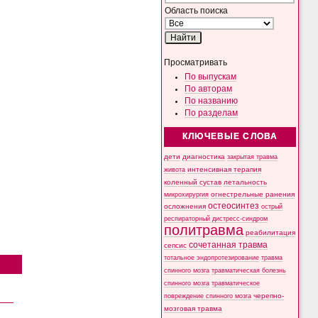
Область поиска
Просматривать
По выпускам
По авторам
По названию
По разделам
КЛЮЧЕВЫЕ СЛОВА
дети
диагностика
закрытая травма
интенсивная терапия
живота
коленный сустав
летальность
микрохирургия
огнестрельные ранения
остеосинтез
осложнения
острый
респираторный дистресс-синдром
политравма
реабилитация
сочетанная травма
сепсис
тотальное эндопротезирование
травма
спинного мозга
травматическая болезнь
спинного мозга
травматическое
черепно-
повреждение спинного мозга
мозговая травма