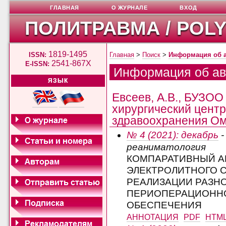
ГЛАВНАЯ
О ЖУРНАЛЕ
ВХОД
ПОЛИТРАВМА / POL
1819-1495
ISSN:
Главная
>
Поиск
>
Информация об 
2541-867X
E-ISSN:
Информация об ав
ЯЗЫК
Евсеев, А.В., БУЗОО
хирургический цент
здравоохранения Омс
№ 4 (2021): декабрь
-
реаниматология
КОМПАРАТИВНЫЙ А
ЭЛЕКТРОЛИТНОГО С
РЕАЛИЗАЦИИ РАЗН
ПЕРИОПЕРАЦИОНН
ОБЕСПЕЧЕНИЯ
АННОТАЦИЯ
PDF
HTM