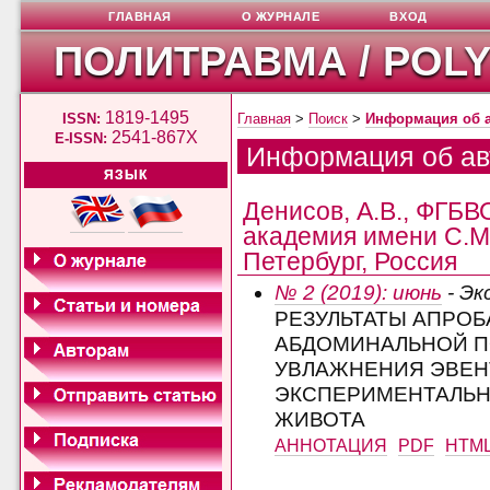
ГЛАВНАЯ
О ЖУРНАЛЕ
ВХОД
ПОЛИТРАВМА / POL
1819-1495
ISSN:
Главная
>
Поиск
>
Информация об 
2541-867X
E-ISSN:
Информация об ав
ЯЗЫК
Денисов, А.В., ФГБ
академия имени С.М.
Петербург, Россия
№ 2 (2019): июнь
- Эк
РЕЗУЛЬТАТЫ АПРО
АБДОМИНАЛЬНОЙ П
УВЛАЖНЕНИЯ ЭВЕН
ЭКСПЕРИМЕНТАЛЬН
ЖИВОТА
АННОТАЦИЯ
PDF
HTM