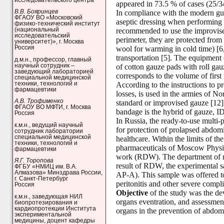
appeared in 73.5 % of cases (25/3
В.В. Бояринцев
In compliance with the modern gui
ФГАОУ ВО «Московский
aseptic dressing when performing th
физико-технический институт
(национальный
recommended to use the improvised 
исследовательский
perimeter, they are protected fro
университет)», г. Москва
Россия
wool for warming in cold time) [6
transportation [5]. The equipment 
д.м.н., профессор, главный
научный сотрудник –
of cotton gauze pads with roll gau
заведующий лабораторией
corresponds to the volume of first
специальной медицинской
техники, технологий и
According to the instructions to p
фармацевтики
losses, is used in the armies of Nor
А.В. Трофименко
standard or improvised gauze [12].
ФГАОУ ВО МФТИ, г. Москва
bandage is the hybrid of gauze, I
Россия
In Russia, the ready-to-use multi-
к.м.н., ведущий научный
for protection of prolapsed abdomi
сотрудник лаборатории
специальной медицинской
healthcare. Within the limits of t
техники, технологий и
pharmaceuticals of Moscow Physico
фармацевтики
work (RDW). The department of mil
Я.Г. Торопова
result of RDW, the experimental s
ФГБУ «НМИЦ им. В.А.
Алмазова» Минздрава России,
AP-A). This sample was offered to 
г. Санкт-Петербург
peritonitis and other severe compli
Россия
Objective
of the study was the d
к.м.н., заведующая НИЛ
organs eventration, and assessment
биопротезирования и
кардиопротекции Института
organs in the prevention of abdomi
экспериментальной
медицины, доцент кафедры