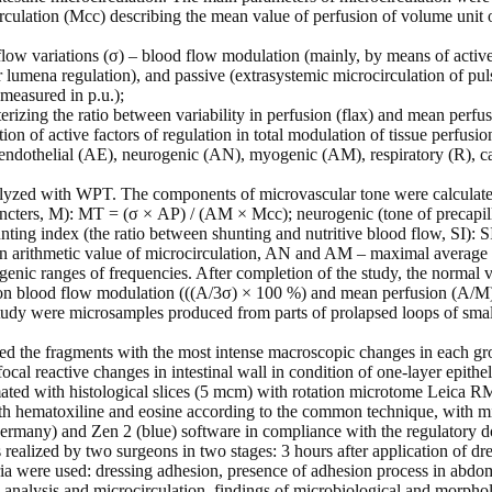
rculation (Mcc) describing the mean value of perfusion of volume unit of
flow variations (σ) – blood flow modulation (mainly, by means of activ
lumena regulation), and passive (extrasystemic microcirculation of pul
(measured in p.u.);
terizing the ratio between variability in perfusion (flax) and mean perfu
tion of active factors of regulation in total modulation of tissue perfus
 endothelial (AE), neurogenic (AN), myogenic (AM), respiratory (R), ca
lyzed with WPT. The components of microvascular tone were calculate
hincters, M): MT =
(σ × AP)
/ (AM
× Mcc); neurogenic (tone of precapill
nting index (the ratio between shunting and nutritive blood flow, SI): 
n arithmetic value of microcirculation, AN and AM – maximal average a
enic ranges of frequencies. After completion of the study, the normal v
k on blood flow modulation (((А/3σ) × 100 %) and mean perfusion (A/M
tudy were microsamples produced from parts of prolapsed loops of small 
uded the fragments with the most intense macroscopic changes in each gr
focal reactive changes in intestinal wall in condition of one-layer epith
imated with histological slices (5 mcm) with rotation microtome Leica
 hematoxiline and eosine according to the common technique, with m
many) and Zen 2 (blue) software in compliance with the regulatory d
ealized by two surgeons in two stages: 3 hours after application of dre
ia were used: dressing adhesion, presence of adhesion process in abdomi
al analysis and microcirculation, findings of microbiological and morphol