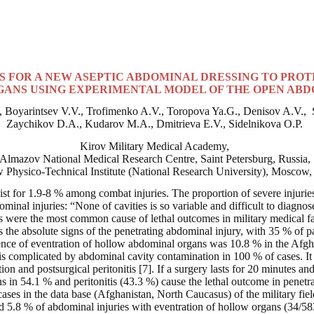
 FOR A NEW ASEPTIC ABDOMINAL DRESSING TO PRO
ANS USING EXPERIMENTAL MODEL OF THE OPEN AB
,
Boyarintsev V.V., Trofimenko A.V., Toropova Ya.G.,
Denisov A.V.,
Zaychikov D.A., Kudarov M.A., Dmitrieva E.V.,
Sidelnikova O.P.
Kirov Military Medical Academy,
Almazov National Medical Research Centre, Saint Petersburg, Russia,
Physico-Technical Institute (National Research University), Moscow,
ist for 1.9-8 % among combat injuries. The proportion of severe injuries
inal injuries: “None of cavities is so variable and difficult to diagno
s were the most common cause of lethal outcomes in military medical faci
 the absolute signs of the penetrating abdominal injury, with 35 % of 
idence of eventration of hollow abdominal organs was 10.8 % in the Af
n is complicated by abdominal cavity contamination in 100 % of cases. It
tion and postsurgical peritonitis [7]. If a surgery lasts for 20 minutes an
s in 54.1 % and peritonitis (43.3 %) cause the lethal outcome in penetra
cases in the data base (Afghanistan, North Caucasus) of the military fi
5.8 % of abdominal injuries with eventration of hollow organs (34/5