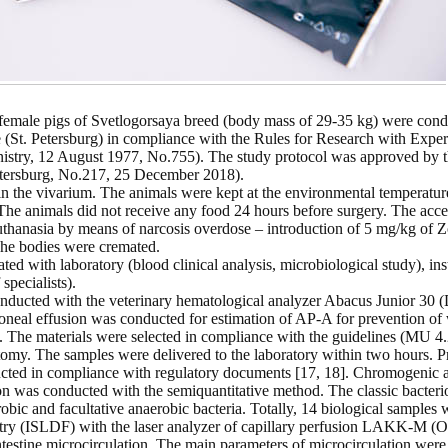
female pigs of Svetlogorsaya breed (body mass of 29-35 kg) were cond
(St. Petersburg) in compliance with the Rules for Research with Exper
istry, 12 August 1977, No.755). The study protocol was approved by t
etersburg, No.217, 25 December 2018).
 the vivarium. The animals were kept at the environmental temperatur
 The animals did not receive any food 24 hours before surgery. The acce
hanasia by means of narcosis overdose – introduction of 5 mg/kg of Zo
 The bodies were cremated.
ed with laboratory (blood clinical analysis, microbiological study), in
specialists).
onducted with the veterinary hematological analyzer Abacus Junior 30 (D
toneal effusion was conducted for estimation of AP-A for prevention of 
. The materials were selected in compliance with the guidelines (MU 4.
tomy. The samples were delivered to the laboratory within two hours. P
ucted in compliance with regulatory documents [17, 18]. Chromogenic a
ion was conducted with the semiquantitative method. The classic bacter
robic and facultative anaerobic bacteria. Totally, 14 biological samples 
wmetry (ISLDF) with the laser analyzer of capillary perfusion LAK
ntestine microcirculation. The main parameters of microcirculation were 