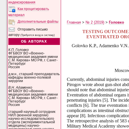
индексирования
Как процитировать
материал
Дополнительные файлы
Главная
>
№ 2 (2019)
>
Головко
Отправить письмо
TESTING OUTCOMES
автору
(Требуется вход в систему)
EVENTRATED ORG
ОБ АВТОРАХ
Golovko K.P., Adamenko V.N.
К.П. Головко
ФГБВОУ ВО «Военно-
медицинская академия имени
С.М. Кирова» МО РФ, г. Санкт-
Петербург
Россия
Moscow 
д.м.н., старший преподаватель
кафедры военно-полевой
Currently, abdominal injuries cons
хирургии
Pirogov wrote about gun-shot abdom
В.Н. Адаменко
should note that abdominal injurie
ФГБВОУ ВО «Военно-
Eventration of abdominal organs is
медицинская академия имени
С.М. Кирова» МО РФ, г. Санкт-
penetrating injuries [5]. The inc
Петербург
conflicts [6]. The true eventratio
Россия
complications as intestinal obstruc
старший научный сотрудник
appear [8]. Infectious complication
НИЛ (военной хирургии)
научно-исследовательского
The retrospective analysis of 583 
отдела (экспериментальной
Military Medical Academy showed 
медицины) научно-
исследовательского центра