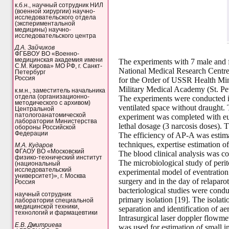
к.б.н., научный сотрудник НИЛ
(военной хирургии) научно-
исследовательского отдела
(экспериментальной
медицины) научно-
исследовательского центра
Д.А. Зайчиков
ФГБВОУ ВО «Военно-
медицинская академия имени
The experiments with 7 male and 
С.М. Кирова» МО РФ, г. Санкт-
National Medical Research Centre 
Петербург
Россия
for the Order of USSR Health Min
Military Medical Academy (St. P
к.м.н., заместитель начальника
отдела (организационно-
The experiments were conducted in
методического с архивом)
ventilated space without draught.
Центральной
патологоанатомической
experiment was completed with eut
лаборатории Министерства
lethal dosage (3 narcosis doses).
обороны Российской
Федерации
The efficiency of AP-A was estimat
techniques, expertise estimation of 
М.А. Кударов
ФГАОУ ВО «Московский
The blood clinical analysis was c
физико-технический институт
The microbiological study of peri
(национальный
исследовательский
experimental model of eventration
университет)», г. Москва
surgery and in the day of relaparo
Россия
bacteriological studies were cond
научный сотрудник
primary isolation [19]. The isolat
лаборатории специальной
медицинской техники,
separation and identification of ae
технологий и фармацевтики
Intrasurgical laser doppler flo
Е.В. Дмитриева
was used for estimation of small i