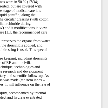
omes were in 50 % (17/34).
serted, but are covered with
 stage of medical care it is
quid paraffin; along the
e circular dressing (with cotton
dium chloride during
W) and it modifications in view
 care [11], the recommended care
h preserves the organs from water
n the dressing is applied, and
l dressing is used. This special
re keeping, including dressings
s of RF and in civilian
technique, technologies and
the research and development
ry and scientific follow-up. As
ans was made (the item index –
. It will influence on the rate of
njury, accompanied by internal
otect and hydrate eventrated