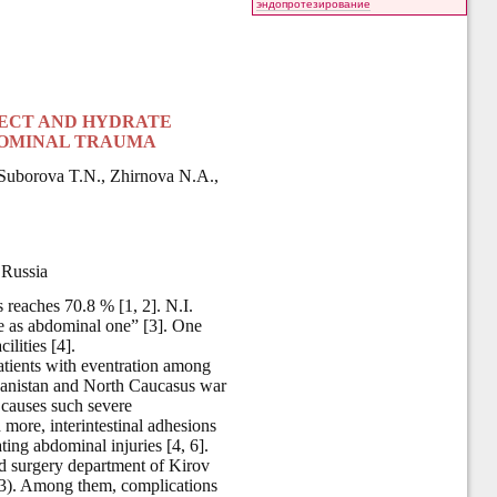
эндопротезирование
TECT AND HYDRATE
DOMINAL TRAUMA
Suborova T.N.,
Zhirnova N.A.,
 Russia
 reaches 70.8 % [1, 2]. N.I.
se as abdominal one” [3]. One
lities [4].
patients with eventration among
ghanistan and North Caucasus war
 causes such severe
d more, interintestinal adhesions
ting abdominal injuries [4, 6].
eld surgery department of Kirov
83). Among them, complications