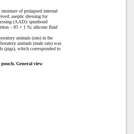
 moisture of prolapsed internal
ved: aseptic dressing for
 dressing (AAD): spunbond
tion – 85 + 1 %; silicone fluid
boratory animals (rats) in the
laboratory animals (male rats) was
als (pigs), which corresponded to
le pouch. General view