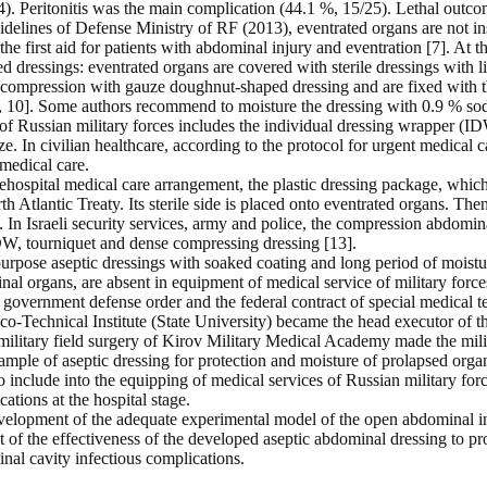
4). Peritonitis was the main complication (44.1 %, 15/25). Lethal outc
delines of Defense Ministry of RF (2013), eventrated organs are not in
e first aid for patients with abdominal injury and eventration [7]. At the
dressings: eventrated organs are covered with sterile dressings with li
m compression with gauze doughnut-shaped dressing and are fixed with th
, 10]. Some authors recommend to moisture the dressing with 0.9 % so
of Russian military forces includes the individual dressing wrapper (ID
ze. In civilian healthcare, according to the protocol for urgent medical
 medical care.
rehospital medical care arrangement, the plastic dressing package, whic
th Atlantic Treaty. Its sterile side is placed onto eventrated organs. The
 In Israeli security services, army and police, the compression abdomina
DW, tourniquet and dense compressing dressing [13].
purpose aseptic dressings with soaked coating and long period of moistu
nal organs, are absent in equipment of medical service of military force
he government defense order and the federal contract of special medical 
-Technical Institute (State University) became the head executor of 
itary field surgery of Kirov Military Medical Academy made the milita
ample of aseptic dressing for protection and moisture of prolapsed org
include into the equipping of medical services of Russian military forces
cations at the hospital stage.
evelopment of the adequate experimental model of the open abdominal i
 of the effectiveness of the developed aseptic abdominal dressing to pr
nal cavity infectious complications.