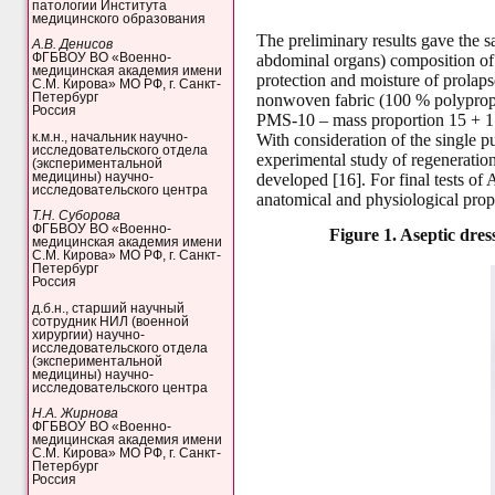
патологии Института
медицинского образования
The preliminary results gave the s
А.В. Денисов
abdominal organs) composition of 
ФГБВОУ ВО «Военно-
медицинская академия имени
protection and moisture of prola
С.М. Кирова» МО РФ, г. Санкт-
nonwoven fabric (100 % polypropyl
Петербург
Россия
PMS-10 – mass proportion 15 + 1
к.м.н., начальник научно-
With consideration of the single pu
исследовательского отдела
experimental study of regeneration 
(экспериментальной
медицины) научно-
developed [16]. For final tests of
исследовательского центра
anatomical and physiological prop
Т.Н. Суборова
ФГБВОУ ВО «Военно-
Figure 1.
Aseptic dres
медицинская академия имени
С.М. Кирова» МО РФ, г. Санкт-
Петербург
Россия
д.б.н., старший научный
сотрудник НИЛ (военной
хирургии) научно-
исследовательского отдела
(экспериментальной
медицины) научно-
исследовательского центра
Н.А. Жирнова
ФГБВОУ ВО «Военно-
медицинская академия имени
С.М. Кирова» МО РФ, г. Санкт-
Петербург
Россия