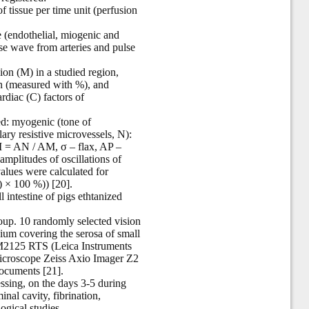
 tissue per time unit (perfusion
e (endothelial, miogenic and
se wave from arteries and pulse
sion (M) in a studied region,
ion (measured with %), and
rdiac (C) factors of
d: myogenic (tone of
ary resistive microvessels, N):
SI = AN / AM, σ – flax, AP –
mplitudes of oscillations of
alues were calculated for
) × 100 %)) [20].
intestine of pigs ethtanized
oup. 10 randomly selected vision
elium covering the serosa of small
 RM2125 RTS (Leica Instruments
icroscope Zeiss Axio Imager Z2
ocuments [21].
ssing, on the days 3-5 during
nal cavity, fibrination,
ogical studies.