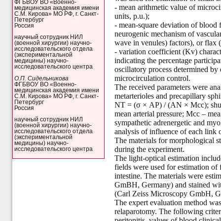
ФГБВОУ ВО «Военно-
- mean arithmetic value of microci
медицинская академия имени
С.М. Кирова» МО РФ, г. Санкт-
units, p.u.);
Петербург
- mean-square deviation of blood 
Россия
neurogenic mechanism of vascular 
научный сотрудник НИЛ
wave in venules) factors), or flax 
(военной хирургии) научно-
исследовательского отдела
- variation coefficient (Kv) charac
(экспериментальной
indicating the percentage participa
медицины) научно-
исследовательского центра
oscillatory process determined by
microcirculation control.
О.П. Сидельникова
ФГБВОУ ВО «Военно-
The received parameters were ana
медицинская академия имени
metarterioles and precapillary sp
С.М. Кирова» МО РФ, г. Санкт-
Петербург
NT = (σ × AP)
/ (AN
× Mcc); shu
Россия
mean arterial pressure; Mcc – mea
научный сотрудник НИЛ
sympathetic adrenergetic and myog
(военной хирургии) научно-
analysis of influence of each lin
исследовательского отдела
(экспериментальной
The materials for morphological s
медицины) научно-
during the experiment.
исследовательского центра
The light-optical estimation incl
fields were used for estimation of 
intestine. The materials were est
GmBH, Germany) and stained with
(Carl Zeiss Microscopy GmbH, Ger
The expert evaluation method was r
relaparotomy. The following criter
peritonitis, values of blood clinic