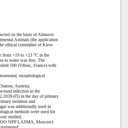
ucted on the basis of Almazov
imental Animals (the application
he ethical committee of Kirov
e from +19 to +23 °С in the
ss to water was free. The
letil 100 (Vibrac, France) with
strumental, morphological
iatron, Austria).
wound infection in the
2.2039-05) in the day of primary
rimary isolation and
gar was additionally used in
iological methods were used for
were studied.
K-M (OOO NPP LASMA, Moscow)
registered: