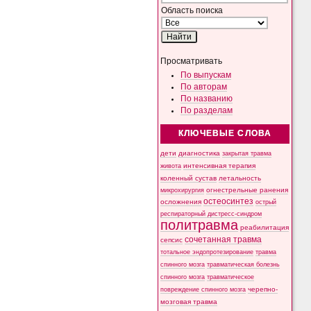
Область поиска
Просматривать
По выпускам
По авторам
По названию
По разделам
КЛЮЧЕВЫЕ СЛОВА
дети
диагностика
закрытая травма
интенсивная терапия
живота
коленный сустав
летальность
микрохирургия
огнестрельные ранения
остеосинтез
осложнения
острый
респираторный дистресс-синдром
политравма
реабилитация
сочетанная травма
сепсис
тотальное эндопротезирование
травма
спинного мозга
травматическая болезнь
спинного мозга
травматическое
черепно-
повреждение спинного мозга
мозговая травма