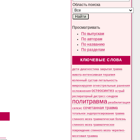
Область поиска
Просматривать
По выпускам
По авторам
По названию
По разделам
КЛЮЧЕВЫЕ СЛОВА
дети
диагностика
закрытая травма
интенсивная терапия
живота
коленный сустав
летальность
микрохирургия
огнестрельные ранения
остеосинтез
осложнения
острый
респираторный дистресс-синдром
политравма
реабилитация
сочетанная травма
сепсис
тотальное эндопротезирование
травма
спинного мозга
травматическая болезнь
спинного мозга
травматическое
черепно-
повреждение спинного мозга
мозговая травма