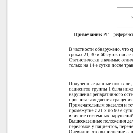
Примечание:
РГ – референсн
В частности обнаружено, что 
сроках 21, 30 и 60 суток пос
Статистически значимые отлич
только на 14-е сутки после тра
Полученные данные показали, 
пациентов группы 1 была ниже,
нарушения репаративного остео
прогноза замедления сращения 
Примечательным оказался и то
промежутке с 21-х по 90-е сутк
влияние системных нарушений 
Вышесказанные положения дел
переломов у пациентов, перен
Очевидно, что выполнение дан