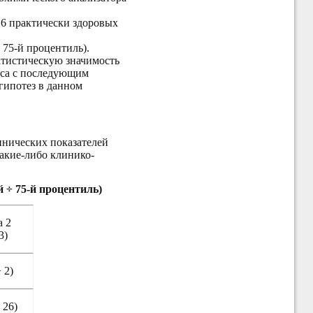
16 практически здоровых
 75-й процентиль).
атистическую значимость
иса с последующим
гипотез в данном
инических показателей
какие-либо клинико-
 ÷ 75-й процентиль)
а 2
3)
÷ 2)
 26)