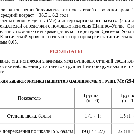
ьзовали значения биохимических показателей сыворотки крови 
редний возраст – 36,5 ± 6,2 года.
влены в виде медианы (Ме) и интерквартильного размаха (25-й и
показателей определяли с помощью критерия Шапиро–Уилка. Ст
еляли с помощью непараметрического критерия Краскела–Уолл
Критический уровень значимости при проверке статистических 
ным 0,05.
РЕЗУЛЬТАТЫ
явила статистически значимых межгрупповых отличий среди кл
инамике наблюдения у пациентов группы 1 не обнаруживались и 
ти.
кая характеристика пациентов сравниваемых групп, Ме (25-й
Группа 1
Групп
Показатель
(n =
6)
(n
= 1
Степень шока, баллы
1 (1 ÷ 1)
1.5 (1 
ь повреждения по шкале ISS, баллы
19 (17 ÷ 27)
22 (18 ÷