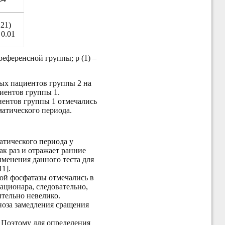
121)
 0.01
референсной группы; р (1) –
ных пациентов группы 2 на
иентов группы 1.
иентов группы 1 отмечались
вматического периода.
атического периода у
ак раз и отражает ранние
именения данного теста для
1].
ой фосфатазы отмечались в
тационара, следовательно,
тельно невелико.
оза замедления сращения
 Поэтому для определения