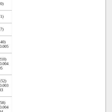
70)
71)
87)
140)
0.005
210)
0.004
05
152)
0.003
03
58)
0.004
04