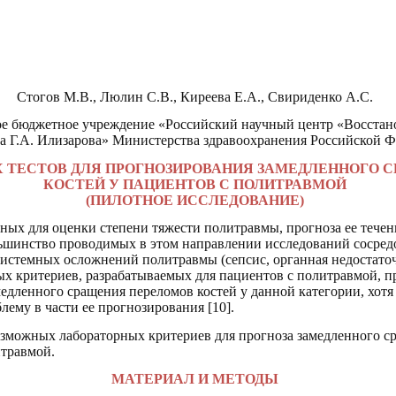
Стогов М.В., Люлин С.В., Киреева Е.А., Свириденко А.С.
ое бюджетное учреждение «Российский научный центр «Восстано
 Г.А. Илизарова» Министерства здравоохранения Российской Фе
 ТЕСТОВ ДЛЯ ПРОГНОЗИРОВАНИЯ ЗАМЕДЛЕННОГО 
КОСТЕЙ У ПАЦИЕНТОВ С ПОЛИТРАВМОЙ
(ПИЛОТНОЕ ИССЛЕДОВАНИЕ)
ых для оценки степени тяжести политравмы, прогноза ее течен
ольшинство проводимых в этом направлении исследований сосред
системных осложнений политравмы (сепсис, органная недостаточн
ных критериев, разрабатываемых для пациентов с политравмой, п
едленного сращения переломов костей у данной категории, хотя
ему в части ее прогнозирования [10].
зможных лабораторных критериев для прогноза замедленного с
итравмой.
МАТЕРИАЛ И МЕТОДЫ