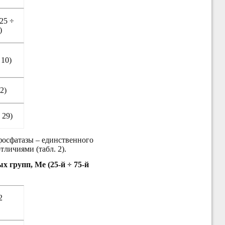
25 ÷
)
 10)
 2)
 29)
фосфатазы – единственного
личиями (табл. 2).
 групп, Ме (25-й ÷ 75-й
2