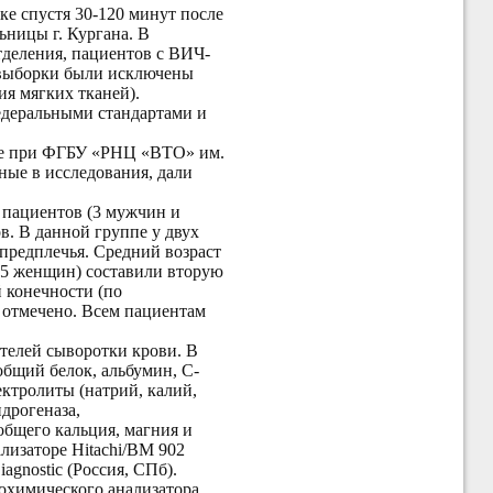
е спустя 30-120 минут после
ьницы г. Кургана. В
тделения, пациентов с ВИЧ-
 выборки были исключены
я мягких тканей).
едеральными стандартами и
ике при ФГБУ «РНЦ «ВТО» им.
нные в исследования, дали
 пациентов (3 мужчин и
в. В данной группе у двух
 предплечья. Средний возраст
и 5 женщин) составили вторую
й конечности (по
е отмечено. Всем пациентам
телей сыворотки крови. В
бщий белок, альбумин, С-
ектролиты (натрий, калий,
дрогеназа,
общего кальция, магния и
лизаторе Hitachi/BM 902
agnostic (Россия, СПб).
охимического анализатора