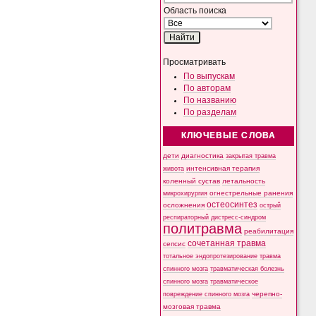
Область поиска
Просматривать
По выпускам
По авторам
По названию
По разделам
КЛЮЧЕВЫЕ СЛОВА
дети
диагностика
закрытая травма
интенсивная терапия
живота
коленный сустав
летальность
микрохирургия
огнестрельные ранения
остеосинтез
осложнения
острый
респираторный дистресс-синдром
политравма
реабилитация
сочетанная травма
сепсис
тотальное эндопротезирование
травма
спинного мозга
травматическая болезнь
спинного мозга
травматическое
черепно-
повреждение спинного мозга
мозговая травма