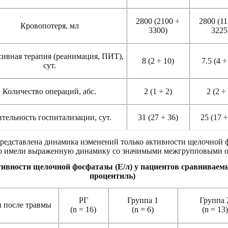
2800 (2100 ÷
2800 (11
Кровопотеря, мл
3300)
3225
ивная терапия (реанимация, ПИТ),
8 (2 ÷ 10)
7.5 (4 ÷
сут.
Количество операций, абс.
2 (1 ÷ 2)
2 (2 ÷
тельность госпитализации, сут.
31 (27 ÷ 36)
25 (17 ÷
редставлена динамика изменений только активности щелочной 
го имели выраженную динамику со значимыми межгрупповыми от
ивности щелочной фосфатазы (Е/л) у пациентов сравниваемых
процентиль)
РГ
Группа 1
Группа 
 после травмы
(n = 16)
(n =
6)
(n
= 13)