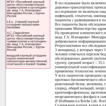
ФГБУ «Российский научный
В исследование было включено
центр «Восстановительная
дорожно-транспортных происшес
травматология и ортопедия»
им. акад. Г.А. Илизарова»
исследование не включали пац
Минздрава России, г. Курган
инфекцией, гепатитом, имеющи
Россия
пациенты с развившимися в по
к.б.н., старший научный
Все пациенты были обследова
сотрудник лаборатории
биохимии
приказами Министерства здра
На проведение клинического 
А.С. Свириденко
ФГБУ «Российский научный
акад. Г.А. Илизарова» Минздрав
центр «Восстановительная
добровольное информированное
травматология и ортопедия»
им. акад. Г.А. Илизарова»
Ретроспективно все обследова
Минздрава России, г. Курган
3 женщины), у которых через 3
Россия
человек отмечался перелом бед
младший научный сотрудник
обследованных данной группы 
научно-клинической
лаборатории множественной,
группу, средний возраст – 35,1
сочетанной и боевой травмы
универсальной классификации п
применены технологии лечения
У всех пациентов проведена с
протокол биохимического обс
реактивный белок, мочевина, г
хлорид, общий кальций, неорга
креатинфосфокиназа, щелочная
неорганического фосфата в сы
(F.Hoffmann-La Roche Ltd./ Roc
Содержание натрия, калия и х