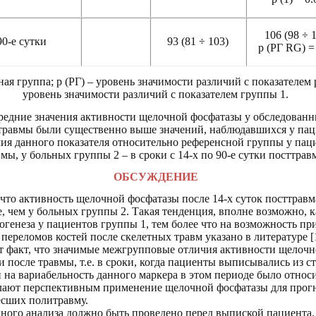
106 (98 ÷ 
90-е сутки
93 (81 ÷ 103)
р (РГ RG) =
ая группа; р (РГ) – уровень значимости различий с показателем 
уровень значимости различий с показателем группы 1.
средние значения активности щелочной фосфатазы у обследован
ле травмы были существенно выше значений, наблюдавшихся у пац
ия данного показателя относительно референсной группы у пац
вмы, у больных группы 2 – в сроки с 14-х по 90-е сутки посттра
ОБСУЖДЕНИЕ
что активность щелочной фосфатазы после 14-х суток посттравм
 чем у больных группы 2. Такая тенденция, вполне возможно, к
генеза у пациентов группы 1, тем более что на возможность пр
переломов костей после скелетных травм указано в литературе [1
т факт, что значимые межгрупповые отличия активности щелочн
и после травмы, т.е. в сроки, когда пациенты выписывались из с
на вариабельность данного маркера в этом периоде было относи
ают перспективным применение щелочной фосфатазы для прогн
есших политравму.
ного анализа должно быть проведено перед выпиской пациента.