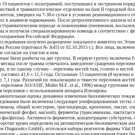
 19 пациентов с политравмой, поступивших в экстренном порядк
твий в травматологическое отделение на базе II городской бол
иентов, умерших на 7-30-е сутки в условиях реанимационного о
х в анамнезе наркоманию. После ретроспективного анализа из
сттравматическом периоде осложнениями (пневмония, воспалени
ны и получили специализированную помощь в соответствии с ф
воохранения Российской Федерации.
исследования получено разрешение локального комитета по Эт
а России (протокол № 3(45) от 02.10.2015 г.). Все лица, включе
 согласие на участие в нем.
нные были разбиты на две группы. В первую группу включены 6
 месяца после травмы отмечалось замедление сращения переломо
ра, и по одному случаю – переломы костей таза, голени и костей
составил 41,6 ± 11,3 года. Остальные 13 пациентов (8 мужчин 
 ± 7,1 года. Различий по локализации и тяжести переломов косте
ереломов AO/ASIF, Muller M.E. et al., 1996) между группами н
 переломов с использованием аппарата Илизарова.
равнительная оценка динамики изменения биохимических показа
ледования были включены следующие унифицированные тесты: о
люкоза, общий холестерин, триглицериды, креатинин, лактат, эл
нический фосфат, магний), ферменты (трансаминазы, лактатдеги
 фосфатаза). Активность ферментов, концентрацию субстратов, 
воротке крови определяли на автоматическом биохимическом ана
he Diagnostics GmbH), используя наборы реагентов фирмы Vital Di
лоридов – ионселективным методом на ионселективном блоке би