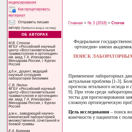
индексирования
Как процитировать
материал
Отправить письмо
Главная
>
№ 3 (2018)
>
Стогов
автору
(Требуется вход в систему)
ОБ АВТОРАХ
Федеральное государственн
М.В. Стогов
ортопедия» имени академика
ФГБУ «Российский научный
центр «Восстановительная
травматология и ортопедия»
ПОИСК ЛАБОРАТОРНЫХ
им. акад. Г.А. Илизарова»
Минздрава России, г. Курган
Россия
д.б.н., доцент, ведущий
научный сотрудник
Применение лабораторных данн
лаборатории биохимии
актуальная проблема [1-3]. Б
С.В. Люлин
прогноза летального исхода и 
ФГБУ «Российский научный
9]. При этом среди лаборатор
центр «Восстановительная
травматология и ортопедия»
тесты для прогнозирования зам
им. акад. Г.А. Илизарова»
сложную ортопедическую пробл
Минздрава России, г. Курган
Россия
Цель исследования
– поиск во
д.м.н., заведующий научно-
конечности у пациентов с пол
клинической лабораторией
множественной, сочетанной и
боевой травмы
Е.А. Киреева