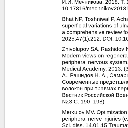
И.И. Мечникова. 2018. Т. 
10.17816/mechnikov2018
Bhat NP, Toshniwal P, Acha
superficial variations of u
a comprehensive review for
2025;47(1):212. DOI: 10.
Zhivolupov SA, Rashidov 
Modern views on regeneratio
peripheral nervous system. 
Medical Academy. 2013; (
А., Рашидов Н. А., Самарц
Современные представле
волокон при травмах пер
Вестник Российской Вое
№.3 С. 190–198)
Merkulov MV. Optimization o
peripheral nerve injuries (e
Sci. diss. 14.01.15 Trauma