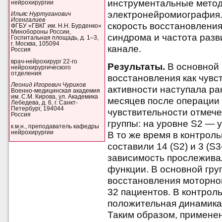
инструментальные метод
нейрохирургии
электронейромиография.
Ильяс Нуртуганович
Исенгалиев
скорость восстановления
ФГБУ «ГВКГ им. Н.Н. Бурденко»
Минобороны России,
синдрома и частота разв
Госпитальная площадь, д. 1–3,
г. Москва, 105094
канале.
Россия
врач-нейрохирург 22-го
Результаты.
В основной 
нейрохирургического
отделения
восстановления как чувст
Леонид Игоревич Чуриков
активности наступала ра
Военно-медицинская академия
им. С.М. Кирова, ул. Академика
месяцев после операции
Лебедева, д. 6, г. Санкт-
Петербург, 194044
чувствительности отмече
Россия
группы: на уровне S2 — у
к.м.н., преподаватель кафедры
нейрохирургии
В то же время в контрол
составили 14 (S2) и 3 (S
зависимость прослеживал
функции. В основной гру
восстановления моторной
32 пациентов. В контроль
положительная динамика 
Таким образом, примене