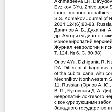
Akhmadeeva LR, Davydov 
Evzikov GYu, Zhivolupov SA,
tunnel mononeuropathies 
S.S. Korsakov Journal of N
2024;124(6):80-88. Russia
Данилов А. Б., Духанин А.
др. Алгоритм диагностик
мононейропатий верхней 
Журнал неврологии и пси
Т. 124, № 6. С. 80-88)
Orlov AYu, Dzhigania R, 
DA. Differential diagnosis 
of the cubital canal with co
Mechnikov Northwestern Sta
11. Russian (Орлов А. Ю.,
В. П., Бутовская Д. А. 
невропатий локтевого не
с конкурирующими заболе
Западного государственн