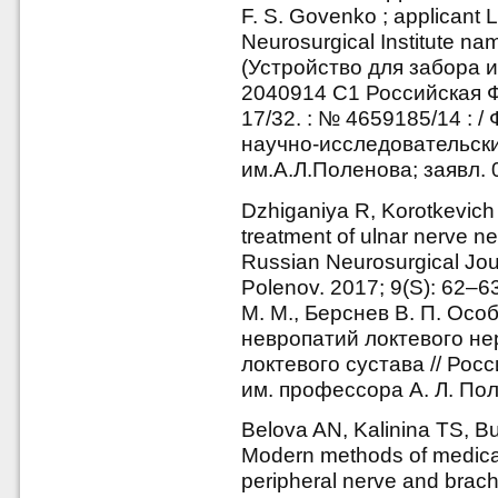
F. S. Govenko ; applicant 
Neurosurgical Institute na
(Устройство для забора 
2040914 C1 Российская 
17/32. : № 4659185/14 : /
научно-исследовательск
им.А.Л.Поленова; заявл. 0
Dzhiganiya R, Korotkevich
treatment of ulnar nerve neu
Russian Neurosurgical Jou
Polenov. 2017; 9(S): 62–6
М. М., Берснев В. П. Осо
невропатий локтевого не
локтевого сустава // Ро
им. профессора А. Л. Пол
Belova AN, Kalinina TS, B
Modern methods of medical r
peripheral nerve and brachi