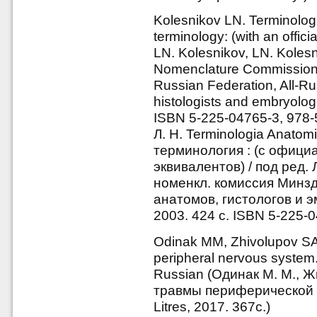
Kolesnikov LN. Terminologi
terminology: (with an offici
LN. Kolesnikov, LN. Koles
Nomenclature Commission of
Russian Federation, All-Ru
histologists and embryolog
ISBN 5-225-04765-3, 978-
Л. Н. Terminologia Anat
терминология : (с офици
эквивалентов) / под ред. 
номенкл. комиссия Минзд
анатомов, гистологов и 
2003. 424 с. ISBN 5-225-
Odinak MM, Zhivolupov SA.
peripheral nervous system. 
Russian (Одинак М. М., Ж
травмы периферической 
Litres, 2017. 367с.)