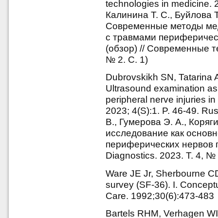
technologies in medicine. 
Калинина Т. С., Буйлова Т.
Современные методы ме
с травмами периферическ
(обзор) // Современные т
№ 2. С. 1)
Dubrovskikh SN, Tatarina
Ultrasound examination as
peripheral nerve injuries in
2023; 4(S):1. P. 46-49. R
В., Гумерова Э. А., Коряг
исследование как основ
периферических нервов пр
Diagnostics. 2023. Т. 4, №
Ware JE Jr, Sherbourne CD
survey (SF-36). I. Concept
Care. 1992;30(6):473-483
Bartels RHM, Verhagen WIM