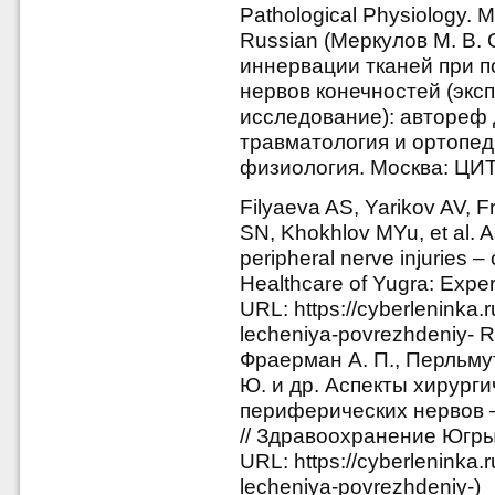
Pathological Physiology. 
Russian (Меркулов М. В.
иннервации тканей при 
нервов конечностей (эк
исследование): автореф ди
травматология и ортопед
физиология. Москва: ЦИТО
Filyaeva AS, Yarikov AV, 
SN, Khokhlov MYu, et al. As
peripheral nerve injuries – 
Healthcare of Yugra: Exper
URL: https://cyberleninka.r
lecheniya-povrezhdeniy- R
Фраерман А. П., Перльмут
Ю. и др. Аспекты хирург
периферических нервов 
// Здравоохранение Югры:
URL: https://cyberleninka.r
lecheniya-povrezhdeniy-)