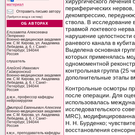
хирургического лечения
материал
периферических нервов
Отправить письмо автору
декомпрессию, переднюю
(Требуется вход в систему)
ствола. В исследование 
ОБ АВТОРАХ
травмой локтевого нерва
Елизавета Алексеевна
нарушение целостности с
Петренко
Военно-медицинская академия
раневого канала в кубит
им. С.М. Кирова, ул. Академика
Лебедева, д. 6, г. Санкт-
Выделена основная групп
Петербург, 194044
Россия
которых применялась м
слушатель
одномоментной реконстру
Алейсей Иванович
контрольная группа (25 ч
Гайворонский
Военно-медицинская академия
дополнительные этапы в
им. С.М. Кирова, ул. Академика
Лебедева, д. 6, г. Санкт-
Петербург, 194044
Контрольные осмотры про
Россия
после операции. Для оце
д.м.н., профессор кафедры
нейрохирургии
использовалась междуна
Дмитрий Евгеньевич Алексеев
исследовательского совет
Военно-медицинская академия
MRC), модифицированная
им. С.М. Кирова, ул. Академика
Лебедева, д. 6, г. Санкт-
Н. Н. Бурденко; чувстви
Петербург, 194044
Россия
восстановления сенсорн
к.м.н., преподаватель кафедры