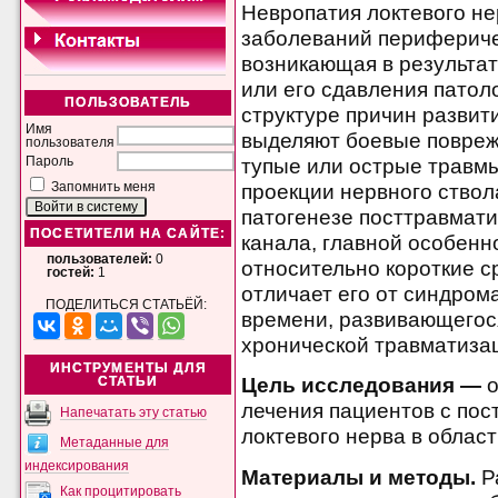
Невропатия локтевого н
заболеваний перифериче
возникающая в результа
или его сдавления патол
ПОЛЬЗОВАТЕЛЬ
структуре причин развит
Имя
выделяют боевые повреж
пользователя
тупые или острые травм
Пароль
проекции нервного ствол
Запомнить меня
патогенезе посттравмати
ПОСЕТИТЕЛИ НА САЙТЕ:
канала, главной особенн
пользователей:
0
относительно короткие с
гостей:
1
отличает его от синдром
ПОДЕЛИТЬСЯ СТАТЬЁЙ:
времени, развивающегос
хронической травматиза
ИНСТРУМЕНТЫ ДЛЯ
Цель исследования —
о
СТАТЬИ
лечения пациентов с по
Напечатать эту статью
локтевого нерва в област
Метаданные для
индексирования
Материалы и методы.
Р
Как процитировать