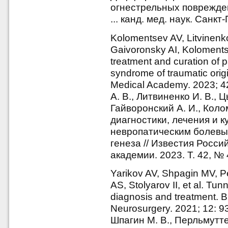
огнестрельных поврежде
... канд. мед. наук. Санкт
Kolomentsev AV, Litvinenk
Gaivoronsky AI, Kolomentse
treatment and curation of p
syndrome of traumatic origi
Medical Academy. 2023; 4
А. В., Литвиненко И. В., Ц
Гайворонский А. И., Коло
диагностики, лечения и к
невропатическим болевы
генеза // Известия Росс
академии. 2023. Т. 42, № 
Yarikov AV, Shpagin MV, P
AS, Stolyarov II, et al. T
diagnosis and treatment. B
Neurosurgery. 2021; 12: 9
Шпагин М. В., Перльмутте