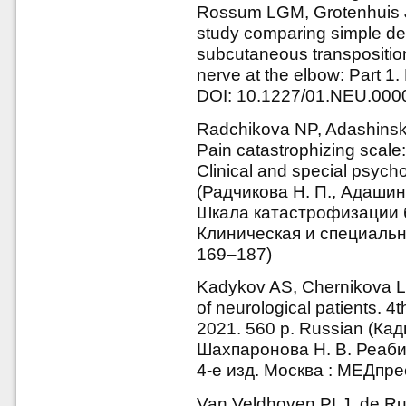
Rossum LGM, Grotenhuis J
study comparing simple de
subcutaneous transposition
nerve at the elbow: Part 1
DOI: 10.1227/01.NEU.000
Radchikova NP, Adashins
Pain catastrophizing scale:
Clinical and special psych
(Радчикова Н. П., Адашинск
Шкала катастрофизации б
Клиническая и специальна
169–187)
Kadykov AS, Chernikova L
of neurological patients. 
2021. 560 p. Russian (Кад
Шахпаронова Н. В. Реаб
4-е изд. Москва : МЕДпре
Van Veldhoven PLJ, de Ru