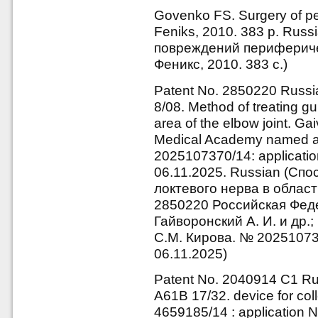
Govenko FS. Surgery of per
Feniks, 2010. 383 p. Russ
повреждений перифериче
Феникс, 2010. 383 с.)
Patent No. 2850220 Russi
8/08. Method of treating g
area of the elbow joint. Gaiv
Medical Academy named aft
2025107370/14: applicatio
06.11.2025. Russian (Сп
локтевого нерва в област
2850220 Российская Федер
Гайворонский А. И. и др
С.М. Кирова. № 202510737
06.11.2025)
Patent No. 2040914 C1 Ru
A61B 17/32. device for col
4659185/14 : application N