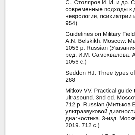
С., Столяров И. И. и др.
современные подходы к д
неврологии, психиатрии и
954)
Guidelines on Military Fie
A.N. Belskikh. Moscow: Mai
1056 p. Russian (Указани
ред. И.М. Самохвалова, А
1056 с.)
Seddon HJ. Three types of 
288
Mitkov VV. Practical guide 
ultrasound. 3nd ed. Mosco
712 p. Russian (Митьков 
ультразвуковой диагност
диагностика. 3-изд. Моск
2019. 712 с.)