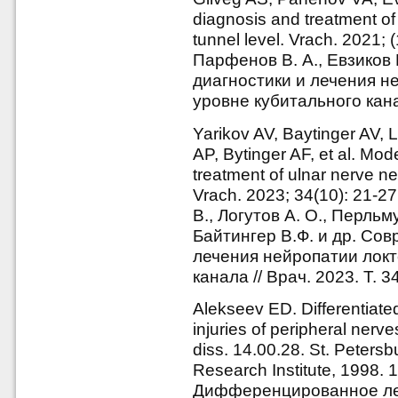
diagnosis and treatment of 
tunnel level. Vrach. 2021; 
Парфенов В. А., Евзиков
диагностики и лечения н
уровне кубитального кана
Yarikov AV, Baytinger AV,
AP, Bytinger AF, et al. Mod
treatment of ulnar nerve ne
Vrach. 2023; 34(10): 21-2
В., Логутов А. О., Перльм
Байтингер В.Ф. и др. Со
лечения нейропатии локт
канала // Врач. 2023. Т. 3
Alekseev ED. Differentiate
injuries of peripheral nerv
diss. 14.00.28. St. Peters
Research Institute, 1998. 
Дифференцированное ле