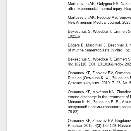
Martusevich AK, Golygina ES, Nazaro
after experimental thermal injury. Bi
Martusevich AK, Fedotov AS, Suroveg
New Armenian Medical Journal. 2023;
Bekeschus S, Woedtke T, Emmert S, 
102116
Eggers B, Marciniak J, Deschner J, 
of murine cementoblasts in vitro. Int.
Bekeschus S, Woedtke Т, Emmert S, 
46: 102116. DOI: 10.1016/j.redox.20
Osmanov KF, Zinoviev EV, Osmanova Z
Russian (Османов К. Ф., Зиновьев 
Детская хирургия. 2019. Т. 23, № 15
Osmanov KF, Movchan KN, Zinoviev E
corona discharge in the treatment of
Мовчан К. Н., Зиновьев Е. В., Арт
воздушной плазмы коронного разряд
78-83)
Osmanov KF, Zinoviev EV, Bogdanov S
Practice. 2019; 4(3):125-129. Rus
лечения ожоговых ран // Медицина: 