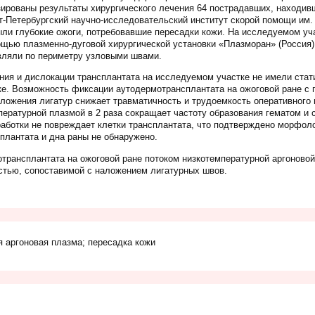
ированы результаты хирургического лечения 64 пострадавших, находив
-Петербургский научно-исследовательский институт скорой помощи им.
 были глубокие ожоги, потребовавшие пересадки кожи. На исследуемом уч
щью плазменно-дуговой хирургической установки «Плазморан» (Россия)
ляли по периметру узловыми швами.
ия и дислокации трансплантата на исследуемом участке не имели стат
ке. Возможность фиксации аутодермотрансплантата на ожоговой ране с
ложения лигатур снижает травматичность и трудоемкость оперативного
пературной плазмой в 2 раза сокращает частоту образования гематом и 
аботки не повреждает клетки трансплантата, что подтверждено морфол
сплантата и дна раны не обнаружено.
трансплантата на ожоговой ране потоком низкотемпературной аргоново
тью, сопоставимой с наложением лигатурных швов.
я аргоновая плазма; пересадка кожи