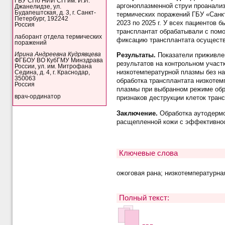
ГБУ СПб НИИ СП им. И.И.
аргоноплазменной струи проанализ
Джанелидзе, ул.
Будапештская, д. 3, г. Санкт-
термических поражений ГБУ «Санкт
Петербург, 192242
2023 по 2025 г. У всех пациентов
Россия
трансплантат обрабатывали с помо
лаборант отдела термических
фиксацию трансплантата осуществ
поражений
Результаты.
Показатели приживлен
Ирина Андреевна Кудрявцева
ФГБОУ ВО КубГМУ Минздрава
результатов на контрольном участ
России, ул. им. Митрофана
низкотемпературной плазмы без на
Седина, д. 4, г. Краснодар,
350063
обработка трансплантата низкотем
Россия
плазмы при выбранном режиме обр
врач-ординатор
признаков деструкции клеток тран
Заключение.
Обработка аутодермо
расщепленной кожи с эффективнос
Ключевые слова
ожоговая рана; низкотемпературна
Полный текст: