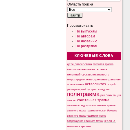
Область поиска
Просматривать
По выпускам
По авторам
По названию
По разделам
КЛЮЧЕВЫЕ СЛОВА
дети
диагностика
закрытая травма
интенсивная терапия
живота
коленный сустав
летальность
микрохирургия
огнестрельные ранения
остеосинтез
осложнения
острый
респираторный дистресс-синдром
политравма
реабилитация
сочетанная травма
сепсис
тотальное эндопротезирование
травма
спинного мозга
травматическая болезнь
спинного мозга
травматическое
черепно-
повреждение спинного мозга
мозговая травма