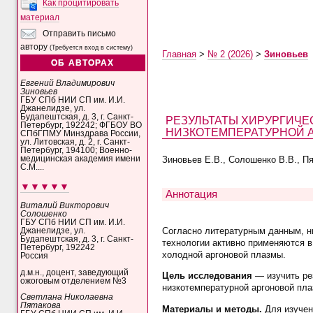
Как процитировать
материал
Отправить письмо
автору
(Требуется вход в систему)
Главная
>
№ 2 (2026)
>
Зиновьев
ОБ АВТОРАХ
Евгений Владимирович
Зиновьев
ГБУ СПб НИИ СП им. И.И.
Джанелидзе, ул.
Будапештская, д. 3, г. Санкт-
РЕЗУЛЬТАТЫ ХИРУРГИЧЕ
Петербург, 192242; ФГБОУ ВО
НИЗКОТЕМПЕРАТУРНОЙ 
СПбГПМУ Минздрава России,
ул. Литовская, д. 2, г. Санкт-
Петербург, 194100; Военно-
Зиновьев Е.В., Солошенко В.В., Пя
медицинская академия имени
С.М....
▼▼▼▼▼
Аннотация
Виталий Викторович
Солошенко
ГБУ СПб НИИ СП им. И.И.
Согласно литературным данным, н
Джанелидзе, ул.
Будапештская, д. 3, г. Санкт-
технологии активно применяются в
Петербург, 192242
холодной аргоновой плазмы.
Россия
д.м.н., доцент, заведующий
Цель исследования
— изучить ре
ожоговым отделением №3
низкотемпературной аргоновой пла
Светлана Николаевна
Пятакова
Материалы и методы.
Для изучен