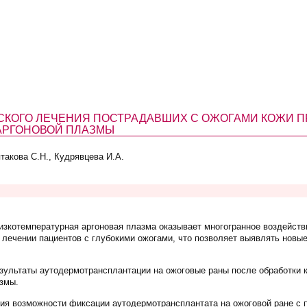
СКОГО ЛЕЧЕНИЯ ПОСТРАДАВШИХ С ОЖОГАМИ КОЖИ 
АРГОНОВОЙ ПЛАЗМЫ
такова С.Н., Кудрявцева И.А.
изкотемпературная аргоновая плазма оказывает многогранное воздейств
 лечении пациентов с глубокими ожогами, что позволяет выявлять новые
зультаты аутодермотрансплантации на ожоговые раны после обработки к
змы.
ия возможности фиксации аутодермотрансплантата на ожоговой ране с