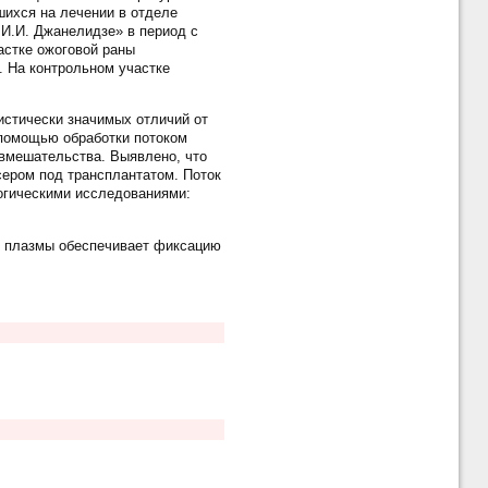
шихся на лечении в отделе
 И.И. Джанелидзе» в период с
астке ожоговой раны
. На контрольном участке
истически значимых отличий от
 помощью обработки потоком
 вмешательства. Выявлено, что
сером под трансплантатом. Поток
огическими исследованиями:
й плазмы обеспечивает фиксацию