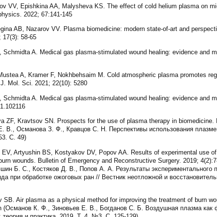
v VV, Epishkina AA, Malysheva KS. The effect of cold helium plasma on micr
ophysics. 2022; 67:141-145
ina AB, Nazarov VV. Plasma biomedicine: modern state-of-art and perspecti
 17(3): 58-65
Schmidta A. Medical gas plasma-stimulated wound healing: evidence and m
Mustea A, Kramer F, Nokhbehsaim M. Cold atmospheric plasma promotes regen
 J. Mol. Sci. 2021; 22(10): 5280
Schmidta A. Medical gas plasma-stimulated wound healing: evidence and m
21.102116
F, Kravtsov SN. Prospects for the use of plasma therapy in biomedicine. Pe
Е. В., Османова З. Ф., Кравцов С. Н. Перспективы использования плазме
3. С. 49)
V, Artyushin BS, Kostyakov DV, Popov AA. Results of experimental use of 
 burn wounds. Bulletin of Emergency and Reconstructive Surgery. 2019; 4(2):
юшин Б. С., Костяков Д. В., Попов А. А. Результаты экспериментального
а при обработке ожоговых ран // Вестник неотложной и восстановительно
B. Air plasma as a physical method for improving the treatment of burn wo
sian (Османов К. Ф., Зиновьев Е. В., Богданов С. Б. Воздушная плазма ка
теория и практика. 2019. Т. 4, №3. С. 125-129)