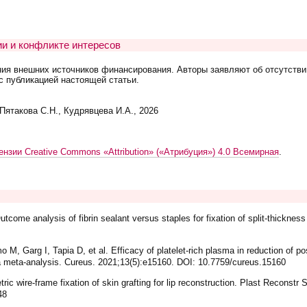
и и конфликте интересов
ния внешних источников финансирования. Авторы заявляют об отсутстви
с публикацией настоящей статьи.
Пятакова С.Н., Кудрявцева И.А., 2026
ензии Creative Commons «Attribution» («Атрибуция») 4.0 Всемирная
.
come analysis of fibrin sealant versus staples for fixation of split-thickness 
o M, Garg I, Tapia D, et al. Efficacy of platelet-rich plasma in reduction of po
a meta-analysis. Cureus. 2021;13(5):e15160. DOI: 10.7759/cureus.15160
c wire-frame fixation of skin grafting for lip reconstruction. Plast Reconstr
48