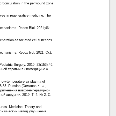
ocirculation in the periwound zone
ves in regenerative medicine. The
echanisms. Redox Biol. 2021;46:
eration-associated cell functions
echanisms. Redox biol. 2021; Oct.
diatric Surgery. 2019; 23(153):49.
нной терапии в биомедицине //
low-temperature air plasma of
78-83. Russian (Османов К. Ф.,
 применения низкотемпературной
й хирургии. 2019. Т. 4, № 2. С.
unds. Medicine: Theory and
к физический метод улучшения