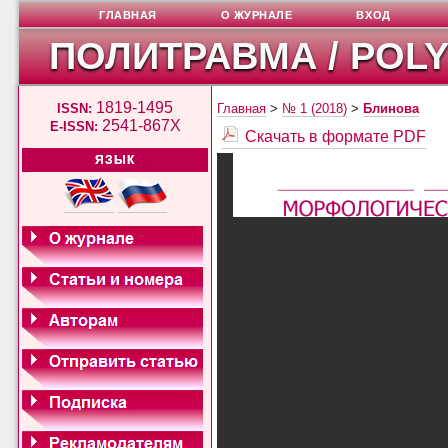
ГЛАВНАЯ
О ЖУРНАЛЕ
ВХОД
ПОЛИТРАВМА / POL
1819-1495
ISSN:
Главная
>
№ 1 (2018)
>
Блинова
2541-867X
E-ISSN:
Скачать в формате PDF
ЯЗЫК