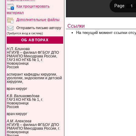
Как процитировать
материал
Дополнительные файлы
Ссылки
Отправить письмо автору
На текущий момент ссылки отсу
(Требуется вход в систему)
ОБ АВТОРАХ
Н.П. Блинова
НГИУВ – филиал ФГБОУ ДПО
РМАНПО Минздрава России,
ГАУЗ КО НГКБ № 1, г.
Новокузнецк
Россия
аспирант кафедры хирургии,
урологии, эндоскопии и детской
хирургии,
врач-хирург
К.В. Валиахмедова
ГАУЗ КО НГКБ № 1, г.
Новокузнецк
Россия
врач-хирург
А.М. Алексеев
НГИУВ – филиал ФГБОУ ДПО
РМАНПО Минздрава России, г.
Новокузнецк
Россия