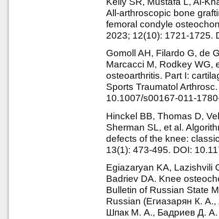
Kelly SR, Mustafa L, Al-K
All-arthroscopic bone graft
femoral condyle osteochond
2023; 12(10): 1721-1725. 
Gomoll AH, Filardo G, de 
Marcacci M, Rodkey WG, et 
osteoarthritis. Part I: cart
Sports Traumatol Arthrosc.
10.1007/s00167-011-1780
Hinckel BB, Thomas D, Vel
Sherman SL, et al. Algorithm
defects of the knee: class
13(1): 473-495. DOI: 10.
Egiazaryan KA, Lazishvil
Badriev DA. Knee osteochon
Bulletin of Russian State M
Russian (Егиазарян К. А.,
Шпак М. А., Бадриев Д. А