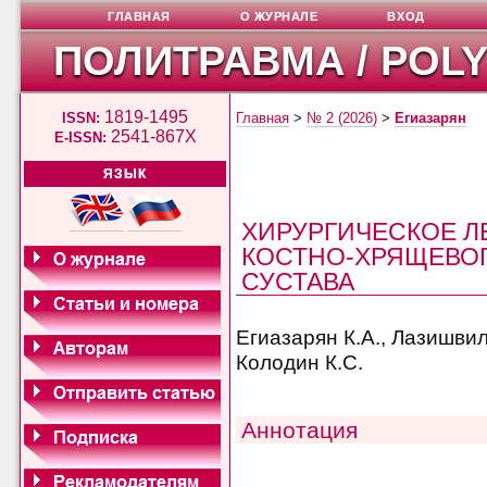
ГЛАВНАЯ
О ЖУРНАЛЕ
ВХОД
ПОЛИТРАВМА / POL
1819-1495
ISSN:
Главная
>
№ 2 (2026)
>
Егиазарян
2541-867X
E-ISSN:
ЯЗЫК
ХИРУРГИЧЕСКОЕ Л
КОСТНО-ХРЯЩЕВОГ
СУСТАВА
Егиазарян К.А., Лазишвили
Колодин К.С.
Аннотация