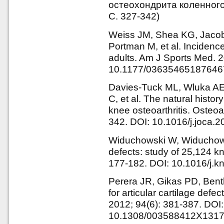
остеохондрита коленного 
С. 327-342)
Weiss JM, Shea KG, Jacob
Portman M, et al. Incidence
adults. Am J Sports Med. 
10.1177/03635465187646
Davies-Tuck ML, Wluka AE,
C, et al. The natural histor
knee osteoarthritis. Osteoa
342. DOI: 10.1016/j.joca.
Widuchowski W, Widuchowski
defects: study of 25,124 k
177-182. DOI: 10.1016/j.k
Perera JR, Gikas PD, Bentl
for articular cartilage defe
2012; 94(6): 381-387. DOI:
10.1308/003588412X131