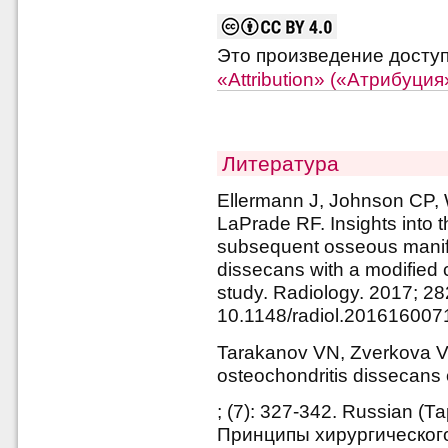
Это произведение досту
«Attribution» («Атрибуци
Литература
Ellermann J, Johnson CP,
LaPrade RF. Insights into t
subsequent osseous manifes
dissecans with a modified c
study. Radiology. 2017; 28
10.1148/radiol.201616007
Tarakanov VN, Zverkova VA.
osteochondritis dissecans o
; (7): 327-342. Russian (Т
Принципы хирургическог