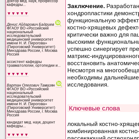
доктор мед. наук, профессор
кафедры...
Заключение.
Разработан
хондропластики демонст
▼▼▼▼▼
функциональную эффект
Денис Айдарович Бадриев
костно-хрящевых дефекто
ФГАОУ ВО «Российский
национальный
критически важно для па
исследовательский
медицинский университет
высокими функциональны
имени Н. И. Пирогова»
(Пироговский Университет)
успешно синергирует пре
Минздрава России, г. Москва
Россия
матрикс-индуцированного
ассистент кафедры
восстановить анатомичес
травматологии, ортопедии и...
Несмотря на многообеща
▼▼▼▼▼
необходимы дальнейшие
исследования.
Вартан Олегович Тамазян
ФГАОУ ВО «Российский
национальный
исследовательский
медицинский университет
имени Н. И. Пирогова»
Ключевые слова
(Пироговский Университет)
Минздрава России, г. Москва
Россия
кандидат мед. наук, доцент
локальный костно-хрящев
кафедры...
комбинированная костно
▼▼▼▼▼
рассекающий остеохонд