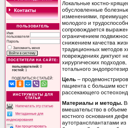
Локальные костно-хряще
обусловленные болезнью
изменениями, преимущес
молодого и трудоспособн
ПОЛЬЗОВАТЕЛЬ
сопровождается выраже
Имя
ограничением подвижнос
пользователя
снижением качества жиз
Пароль
традиционных методов х
Запомнить меня
повреждениях диктуют н
ПОСЕТИТЕЛИ НА САЙТЕ:
хирургических подходов,
пользователей:
0
тотального эндопротезир
гостей:
1
Цель
– продемонстриров
ПОДЕЛИТЬСЯ СТАТЬЁЙ:
пациента с большим кос
рассекающего остеохондр
ИНСТРУМЕНТЫ ДЛЯ
СТАТЬИ
Материалы и методы.
В
Напечатать эту статью
вмешательство в объеме
Метаданные для
костного основания деф
индексирования
аутотрансплантатами из
Как процитировать