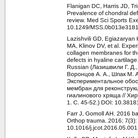
Flanigan DC, Harris JD, T
Prevalence of chondral def
review. Med Sci Sports Exe
10.1249/MSS.0b013e318
Lazishvili GD, Egiazaryan
MA, Klinov DV, et al. Exper
collagen membranes for the
defects in hyaline cartilage
Russian (Лазишвили Г. Д.,
Воронцов А. А., Шпак М. А
Экспериментальное обос
мембран для реконструк
гиалинового хряща // Хир
1. С. 45-52.) DOI: 10.381
Farr J, Gomoll AH. 2016 barr
Orthop trauma. 2016; 7(3):
10.1016/j.jcot.2016.05.001