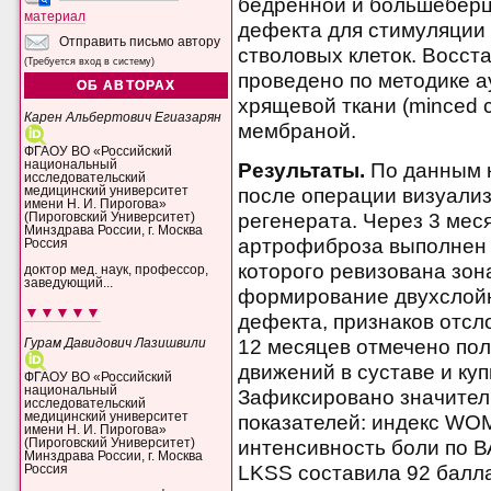
бедренной и большеберц
материал
дефекта для стимуляции
Отправить письмо автору
стволовых клеток. Восст
(Требуется вход в систему)
проведено по методике 
ОБ АВТОРАХ
хрящевой ткани (minced c
Карен Альбертович Егиазарян
мембраной.
ФГАОУ ВО «Российский
национальный
Результаты.
По данным к
исследовательский
после операции визуали
медицинский университет
имени Н. И. Пирогова»
регенерата. Через 3 мес
(Пироговский Университет)
Минздрава России, г. Москва
артрофиброза выполнен 
Россия
которого ревизована зон
доктор мед. наук, профессор,
заведующий...
формирование двухслойн
▼▼▼▼▼
дефекта, признаков отсл
12 месяцев отмечено по
Гурам Давидович Лазишвили
движений в суставе и ку
ФГАОУ ВО «Российский
национальный
Зафиксировано значите
исследовательский
медицинский университет
показателей: индекс WO
имени Н. И. Пирогова»
(Пироговский Университет)
интенсивность боли по В
Минздрава России, г. Москва
LKSS составила 92 балла
Россия