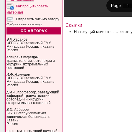
Как процитировать
материал
Отправить письмо автору
Ссылки
(Требуется вход в систему)
ОБ АВТОРАХ
На текущий момент ссылки отсу
Э.Р. Хасанов
ФГБОУ ВО Казанский ГМУ
Минздрава России, г. Казань
Россия
аспирант кафедры
травматологии, ортопедии и
хирургии экстремальных
состояний
И.Ф. Ахтямов
ФГБОУ ВО Казанский ГМУ
Минздрава России, г. Казань
Россия
д.м.н., профессор, заведующий
кафедрой травматологии,
ортопедии и хирургии
экстремальных состояний
В.И. Айдаров
ГАУЗ «Республиканская
клиническая больница», г.
Казань
Россия
д.п.н., к.м.н., ведущий научный