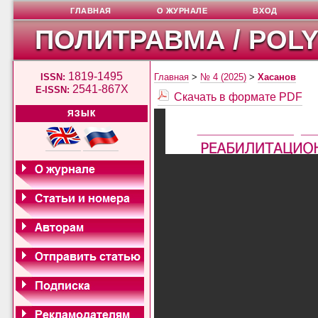
ГЛАВНАЯ
О ЖУРНАЛЕ
ВХОД
ПОЛИТРАВМА / POL
1819-1495
ISSN:
Главная
>
№ 4 (2025)
>
Хасанов
2541-867X
E-ISSN:
Скачать в формате PDF
ЯЗЫК