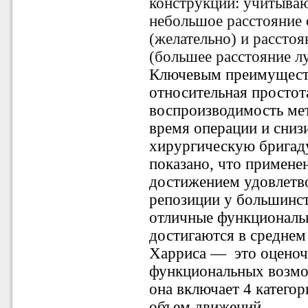
конструкции: учитываю
небольшое расстояние 
(желательно) и рассто
(большее расстояние л
Ключевым преимущест
относительная простот
воспроизводимость мет
время операции и сниз
хирургическую бригаду
показано, что примене
достижением удовлетв
репозиции у большинст
отличные функциональн
достигаются в среднем
Харриса —
это оцено
функциональных возмож
она включает 4 категор
объем движений.