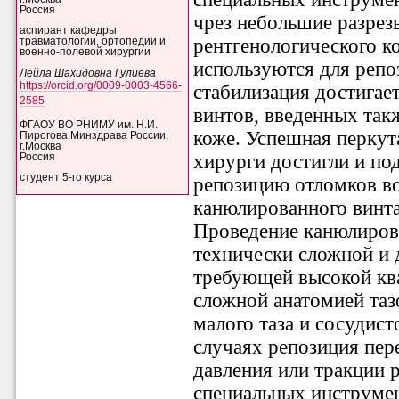
Россия
чрез небольшие разрезы
аспирант кафедры
рентгенологического к
травматологии, ортопедии и
военно-полевой хирургии
используются для репо
Лейла Шахидовна Гулиева
https://orcid.org/0009-0003-4566-
стабилизация достига
2585
винтов, введенных так
ФГАОУ ВО РНИМУ им. Н.И.
коже. Успешная перкут
Пирогова Минздрава России,
г.Москва
хирурги достигли и по
Россия
студент 5-го курса
репозицию отломков во
канюлированного винта
Проведение канюлиров
технически сложной и 
требующей высокой ква
сложной анатомией таз
малого таза и сосудист
случаях репозиция пере
давления или тракции
специальных инструмен