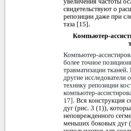
увеличения частоты ос
свидетельствуют о рас
репозиции даже при с
таза [15].
Компьютер-ассист
Компьютер-ассистиров
более точное позицион
травматизации тканей. L
другие исследователи
технику репозиции кос
компьютер-ассистирова
17].
Вся конструкция с
дуг (рис. 3 (1)), кото
неповрежденного сегме
меньших боковых дуг (р
используются для соед