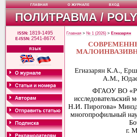
ГЛАВНАЯ
О ЖУРНАЛЕ
ВХОД
ПОЛИТРАВМА / POL
1819-1495
ISSN:
Главная
>
№ 1 (2026)
>
Егиазарян
2541-867X
E-ISSN:
СОВРЕМЕНН
ЯЗЫК
МАЛОИНВАЗИВН
Егиазарян К.А., Ерш
А.М., Юдае
ФГАОУ ВО «Ро
исследовательский 
Н.И. Пирогова» Минзд
многопрофильный нау
Бо
г. 