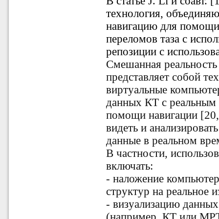
В статье J. Li и соавт. 
технология, объединя
навигацию для помощи
переломов таза с испо
репозиции с использова
Смешанная реальность 
представляет собой те
виртуальные компьюте
данных КТ с реальным
помощи навигации [20,
видеть и анализироват
данные в реальном вре
В частности, использо
включать:
- наложение компьюте
структур на реальное 
- визуализацию данны
(например, КТ или МРТ