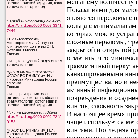
меньшему количеству 
военно-полевой хирургии, врач
травматолог-ортопед
Показаниями для малои
являются переломы с н
Сергей Викторович Донченко
кольца с минимальным
https://orcid.org/0000-0003-3341-
7446
которых можно устрани
ГБУЗ «Московский
сложные переломы, тр
многопрофильный научно-
клинический центр им С.П.
закрытой и открытой р
Боткина, г.Москва
Россия
отметить, что минимал
к.м.н., заведующий отделением
травматичный перкутан
травматологии
канюлированными винт
Артем Михайлович Лыско
ФГАОУ ВО РНИМУ им. Н.И.
Пирогова Минздрава России,
преимущества, но и не
г.Москва
Россия
активный инфекционный
к.м.н., врач травматолог-
повреждения и осаднен
ортопед ,ассистент кафедры
травматологии, ортопедии и
винтов, сложность закр
военно-полевой хирургии
В настоящее время при
Никита Дмитриевич Юдаев
https://orcid.org/0000-0002-7245-
чаще используется мет
0153
винтами. Последняя пр
ФГАОУ ВО РНИМУ им. Н.И.
Пирогова Минздрава России,
специальных инструмен
г.Москва