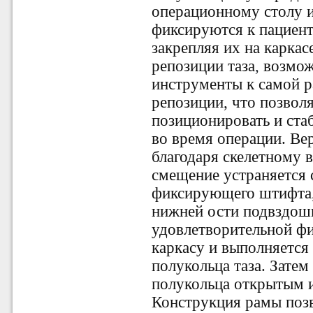
операционному столу 
фиксируются к пациент
закрепляя их на карка
репозиции таза
,
возмож
инструменты к самой р
репозиции, что позвол
позиционировать и стаб
во время операции.
Вер
благодаря скелетному 
смещение устраняется
фиксирующего штифта,
нижней ости подвздош
удовлетворительной ф
каркасу и выполняется
полукольца таза. Зате
полукольца открытым 
Конструкция рамы поз