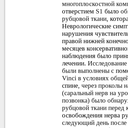
многоплоскостной
ком
отверстием
S1
было
об
рубцовой
ткани
, котор
Неврологические симп
нарушения чувствитель
правой нижней конечно
месяцев консервативной
наблюдения было прин
лечении.
Исследование
были
выполнены
с
пом
Vinci
в условиях
обще
спине
, через проколы н
(саральный нерв на ур
позвонка) было
обнар
рубцовой
ткани
перед
освобождения нерва р
следующий
день
после