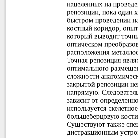
нацеленных на проведе
репозиции, пока один 
быстром проведении н
костный коридор, опыт
который выводит точн
оптическом преобразов
расположения металлоф
Точная репозиция явля
оптимального размещен
сложности анатомическ
закрытой репозиции н
напрямую. Следователь
зависит от определенн
используется скелетно
большеберцовую кости 
Существуют также спе
дистракционным устро