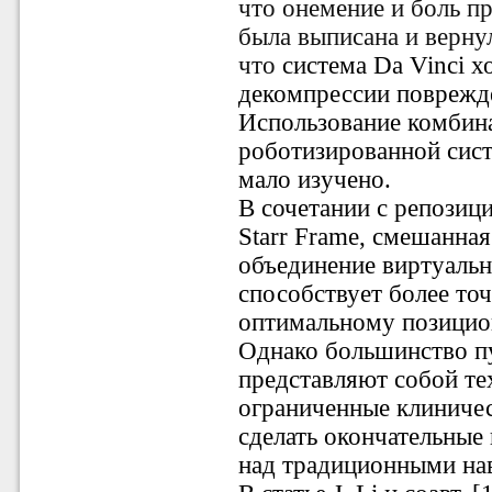
что
онемение
и
боль
п
была
выписана
и
верну
что
система Da Vinci 
декомпрессии поврежд
Использование комбина
роботизированной сист
мало изучено.
В сочетании с репозиц
Starr Frame, смешанная
объединение виртуальн
способствует более то
оптимальному позицио
Однако большинство пу
представляют собой те
ограниченные клиничес
сделать окончательные
над традиционными на