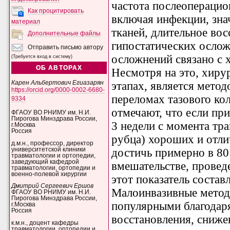
частота послеопераци
Как процитировать
включая инфекции, зна
материал
тканей, длительное во
Дополнительные файлы
гипостатических ослож
Отправить письмо автору
осложнений связано с х
(Требуется вход в систему)
ОБ АВТОРАХ
Несмотря на это, хиру
Карен Альбертович Егиазарян
этапах, является мето
https://orcid.org/0000-0002-6680-
переломах тазового кол
9334
отмечают, что если пр
ФГАОУ ВО РНИМУ им. Н.И.
Пирогова Минздрава России,
3 недели с момента тр
г.Москва
Россия
рубца) хороших и отли
д.м.н., профессор, директор
университетской клиники
достичь примерно в 80
травматологии и ортопедии,
заведующий кафедрой
вмешательстве, провед
травматологии, ортопедии и
военно-полевой хирургии
этот показатель составл
Дмитрий Сергеевич Ершов
Малоинвазивные методы
ФГАОУ ВО РНИМУ им. Н.И.
Пирогова Минздрава России,
популярными благодар
г.Москва
Россия
восстановления, сниже
к.м.н., доцент кафедры
травматологии, ортопедии и