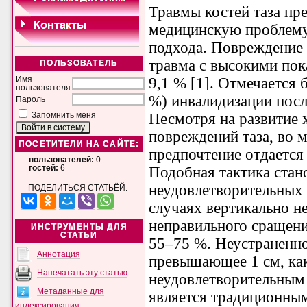
Травмы костей таза пр
медицинскую проблему
подхода. Повреждение 
травма с высокими пок
ПОЛЬЗОВАТЕЛЬ
9,1 % [1]. Отмечается 
Имя
пользователя
%) инвалидизации посл
Пароль
Несмотря на развитие 
Запомнить меня
повреждений таза, во
ПОСЕТИТЕЛИ НА САЙТЕ:
предпочтение отдается
пользователей:
0
гостей:
6
Подобная тактика стан
неудовлетворительных 
ПОДЕЛИТЬСЯ СТАТЬЁЙ:
случаях вертикально н
неправильного сращени
ИНСТРУМЕНТЫ ДЛЯ
СТАТЬИ
55–75 %. Неустраненно
Аннотация
превышающее 1 см, как
Напечатать эту статью
неудовлетворительным 
Метаданные для
является традиционным
индексирования