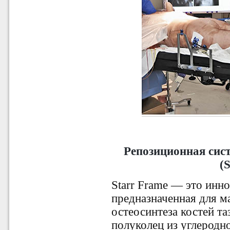
Репозиционная систе
(
Starr Frame — это инн
предназначенная для м
остеосинтеза костей таз
полуколец из углеродно