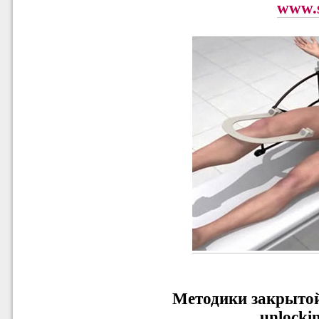
www.s
Методики закрытой
unlockin