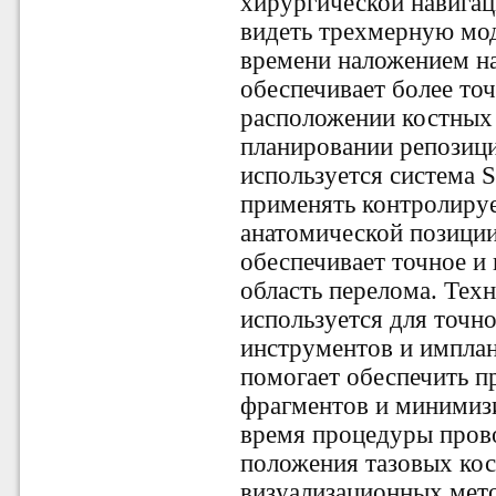
хирургической навигац
видеть трехмерную мод
времени наложением на
обеспечивает более то
расположении костных 
планировании репозици
используется система S
применять контролиру
анатомической позиции
обеспечивает точное и
область перелома. Тех
используется для точн
инструментов и имплан
помогает обеспечить 
фрагментов и минимиз
время процедуры пров
положения тазовых ко
визуализационных мето