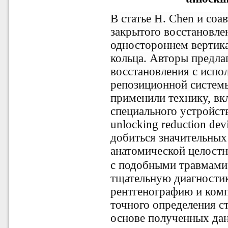
В статье H. Chen и соа
закрытого восстановле
одностороннем вертик
кольца. Авторы предла
восстановления с испо
репозиционной системы
применили технику, в
специального устройст
unlocking reduction de
добиться значительных
анатомической целостн
с подобными травмами
тщательную диагностик
рентгенографию и ком
точного определения с
основе полученных да