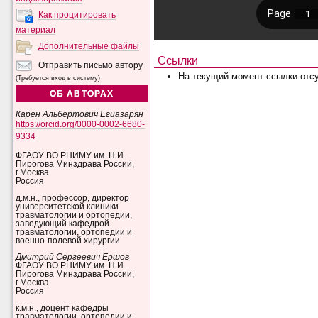
Как процитировать
материал
Дополнительные файлы
Ссылки
Отправить письмо автору
На текущий момент ссылки отсу
(Требуется вход в систему)
ОБ АВТОРАХ
Карен Альбертович Егиазарян
https://orcid.org/0000-0002-6680-
9334
ФГАОУ ВО РНИМУ им. Н.И.
Пирогова Минздрава России,
г.Москва
Россия
д.м.н., профессор, директор
университетской клиники
травматологии и ортопедии,
заведующий кафедрой
травматологии, ортопедии и
военно-полевой хирургии
Дмитрий Сергеевич Ершов
ФГАОУ ВО РНИМУ им. Н.И.
Пирогова Минздрава России,
г.Москва
Россия
к.м.н., доцент кафедры
травматологии, ортопедии и