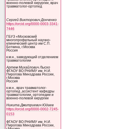
военно-полевой хирургии, врач
травматолог-ортопед
Сергей Викторович Донченко
https://orcid.org/0000-0003-3341-
7446
ГБУЗ «Московский
многопрофильный научно-
клинический центр им С.П.
Боткина, г.Москва
Россия
к.м.н., заведующий отделением
травматологии
Артем Михайлович Лыско
ФГАОУ ВО РНИМУ им. Н.И.
Пирогова Минздрава России,
г.Москва
Россия
к.м.н., врач травматолог-
ортопед ,ассистент кафедры
травматологии, ортопедии и
военно-полевой хирургии
Никита Дмитриевич Юдаев
https://orcid.org/0000-0002-7245-
0153
ФГАОУ ВО РНИМУ им. Н.И.
Пирогова Минздрава России,
г.Москва