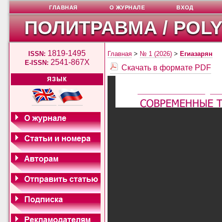
ГЛАВНАЯ
О ЖУРНАЛЕ
ВХОД
ПОЛИТРАВМА / POL
1819-1495
ISSN:
Главная
>
№ 1 (2026)
>
Егиазарян
2541-867X
E-ISSN:
Скачать в формате PDF
ЯЗЫК