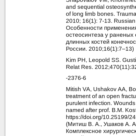
and sequential osteosynth
of long limb bones. Trauma
2010; 16(1): 7-13. Russia
Особенности применения
остеосинтеза у раненых
длинных костей конечнос
России. 2010;16(1):7–13)
Kim PH, Leopold SS. Gustil
Relat Res. 2012;470(11):
-2376-6
Mitish VA, Ushakov AA, Bor
treatment of an open fract
purulent infection. Wounds
named after prof. B.M. Ko
https://doi.org/10.25199/
(Митиш В. А., Ушаков А. А
Комплексное хирургичес