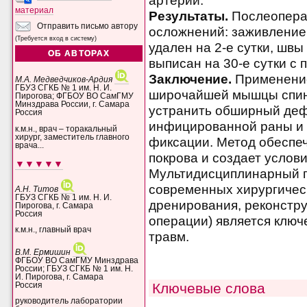
артерии.
материал
Результаты.
Послеопера
Отправить письмо автору
осложнений: заживление
(Требуется вход в систему)
удален на 2-е сутки, швы
ОБ АВТОРАХ
выписан на 30-е сутки с
Заключение.
Применение
М.А. Медведчиков-Ардия
ГБУЗ СГКБ № 1 им. Н. И.
широчайшей мышцы спин
Пирогова; ФГБОУ ВО СамГМУ
Минздрава России, г. Самара
устранить обширный дефе
Россия
инфицированной раны и 
к.м.н., врач – торакальный
хирург, заместитель главного
фиксации. Метод обеспе
врача...
покрова и создает услов
▼▼▼▼▼
Мультидисциплинарный п
современных хирургическ
А.Н. Титов
ГБУЗ СГКБ № 1 им. Н. И.
дренирования, реконстр
Пирогова, г. Самара
Россия
операции) является клю
к.м.н., главный врач
травм.
В.М. Ермишин
ФГБОУ ВО СамГМУ Минздрава
России; ГБУЗ СГКБ № 1 им. Н.
И. Пирогова, г. Самара
Ключевые слова
Россия
руководитель лаборатории