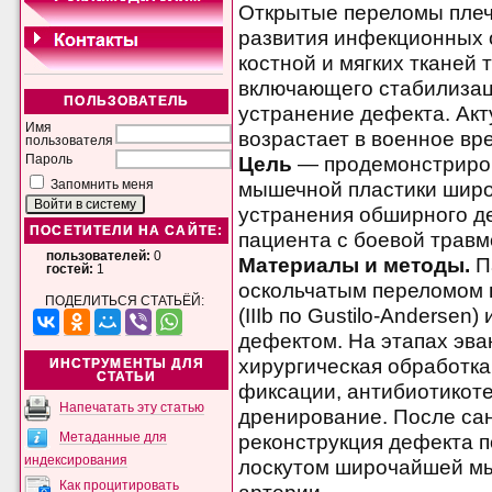
Открытые переломы плеч
развития инфекционных
костной и мягких тканей 
включающего стабилизац
ПОЛЬЗОВАТЕЛЬ
устранение дефекта. Ак
Имя
возрастает в военное вр
пользователя
Цель
— продемонстриро
Пароль
мышечной пластики шир
Запомнить меня
устранения обширного де
ПОСЕТИТЕЛИ НА САЙТЕ:
пациента с боевой травм
пользователей:
0
Материалы и методы.
П
гостей:
1
оскольчатым переломом в
ПОДЕЛИТЬСЯ СТАТЬЁЙ:
(IIIb по Gustilo-Anderse
дефектом. На этапах эв
хирургическая обработка
ИНСТРУМЕНТЫ ДЛЯ
СТАТЬИ
фиксации, антибиотикот
Напечатать эту статью
дренирование. После са
реконструкция дефекта
Метаданные для
индексирования
лоскутом широчайшей м
Как процитировать