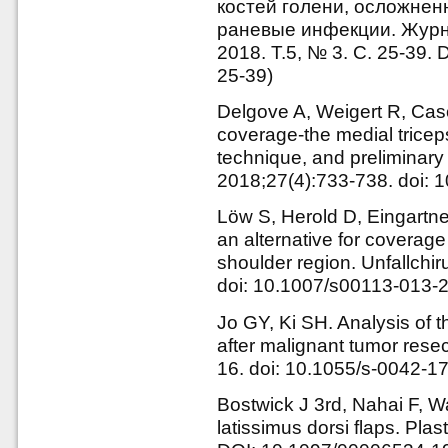
костей голени, осложнен
раневые инфекции. Журн
2018. Т.5, № 3. С. 25-39.
25-39)
Delgove A, Weigert R, Caso
coverage-the medial triceps
technique, and preliminar
2018;27(4):733-738. doi: 1
Löw S, Herold D, Eingartne
an alternative for coverage 
shoulder region. Unfallchi
doi: 10.1007/s00113-013-
Jo GY, Ki SH. Analysis of 
after malignant tumor resec
16. doi: 10.1055/s-0042-
Bostwick J 3rd, Nahai F, W
latissimus dorsi flaps. Pla