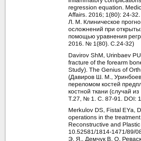
inflammatory complications
regression equation. Medical
Affairs. 2016; 1(80): 24-3
Л. М. Клиническое прогн
осложнений при открыты
помощью уравнения регр
2016. № 1(80). С.24-32)
Davirov ShM, Urinbaev PU.
fracture of the forearm bo
Study). The Genius of Ort
(Давиров Ш. М., Уринбоев
переломом костей предп
костной ткани (случай из 
Т.27, № 1. С. 87-91. DOI:
Merkulov DS, Fistal EYa, 
operations in the treatment
Reconstructive and Plastic
10.52581/1814-1471/89/08
Э. Я., Демчук В. О. Рев