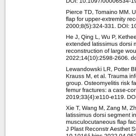
DOI: 10.1097/00006534-
Pierce TD, Tomaino MM. Us
flap for upper-extremity r
2000;8(5):324-331. DOI:
He J, Qing L, Wu P, Kethee
extended latissimus dorsi 
reconstruction of large wou
2022;14(10):2598-2606. do
Lewandowski LR, Potter BK,
Krauss M, et al. Trauma in
group. Osteomyelitis risk 
femur fractures: a case-co
2019;33(4):e110-e119. D
Xie T, Wang M, Zang M, Zhu 
latissimus dorsi segment i
musculocutaneous flap faci
J Plast Reconstr Aesthet 
10.1016/j.bjps.2022.04.05