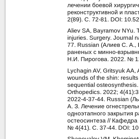
лечении боевой хирургич
реконструктивной и пласт
2(89). С. 72-81. DOI: 10.
Aliev SA, Bayramov NYu. Th
injuries. Surgery. Journal 
77. Russian (Алиев С. А.
раненых с минно-взрывно
Н.И. Пирогова. 2022. № 1
Lychagin AV, Gritsyuk AA,
wounds of the shin: result
sequential osteosynthesis
Orthopedics. 2022; 4(41):
2022-4-37-44. Russian (Лы
А. З. Лечение огнестрел
одноэтапного закрытия р
остеосинтеза // Кафедра
№ 4(41). С. 37-44. DOI: 
Shapovalov VM, Khominets 