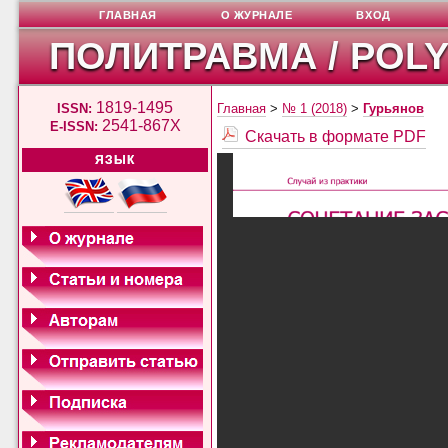
ГЛАВНАЯ
О ЖУРНАЛЕ
ВХОД
ПОЛИТРАВМА / POL
1819-1495
ISSN:
Главная
>
№ 1 (2018)
>
Гурьянов
2541-867X
E-ISSN:
Скачать в формате PDF
ЯЗЫК