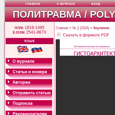
ГЛАВНАЯ
О ЖУРНАЛЕ
ВХОД
ПОЛИТРАВМА / POL
1819-1495
ISSN:
Главная
>
№ 2 (2024)
>
Акулинин
2541-867X
E-ISSN:
Скачать в формате PDF
ЯЗЫК