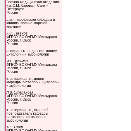
Военно-медицинская академия
им. С.М. Кирова, г. Санкт-
Петербург
Россия
д.м.н., профессор кафедры и
клиники военно-морской
хирургии
К.С. Таганов
ФГБОУ ВО ОмГМУ Минздрава
России, г. Омск
Россия
аспирант кафедры гистологии,
цитологии и эмбриологии
И.Г. Цускман
ФГБОУ ВО ОмГМУ Минздрава
России, г. Омск
Россия
к. ветеринар. н., доцент
кафедры гистологии, цитологии
и эмбриологии
Л.В. Степанова
ФГБОУ ВО ОмГМУ Минздрава
России, г. Омск
Россия
к. ветеринар. н., старший
преподаватель кафедры
гистологии, цитологии и
эмбриологии
А.О. Гирш
ФГБОУ ВО ОмГМУ Минздрава