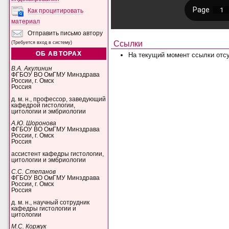
Как процитировать
материал
Отправить письмо автору
Ссылки
(Требуется вход в систему)
ОБ АВТОРАХ
На текущий момент ссылки отсу
В.А. Акулинин
ФГБОУ ВО ОмГМУ Минздрава
России, г. Омск
Россия
д. м. н., профессор, заведующий
кафедрой гистологии,
цитологии и эмбриологии
А.Ю. Шоронова
ФГБОУ ВО ОмГМУ Минздрава
России, г. Омск
Россия
ассистент кафедры гистологии,
цитологии и эмбриологии
С.С. Степанов
ФГБОУ ВО ОмГМУ Минздрава
России, г. Омск
Россия
д. м. н., научный сотрудник
кафедры гистологии и
цитологии
М.С. Коржук