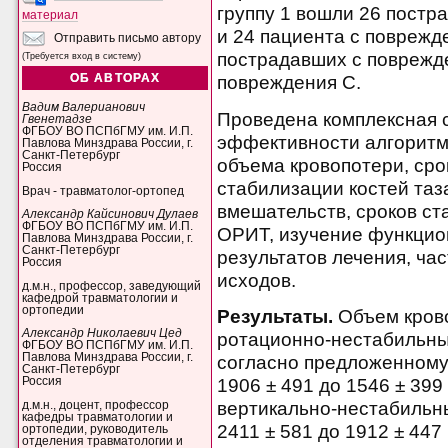
группу 1 вошли 26 постр
материал
и 24 пациента с поврежде
Отправить письмо автору
пострадавших с поврежде
(Требуется вход в систему)
ОБ АВТОРАХ
повреждения С.
Вадим Валерианович
Проведена комплексная 
Гвенетадзе
ФГБОУ ВО ПСПбГМУ им. И.П.
эффективности алгоритм
Павлова Минздрава России, г.
Санкт-Петербург
объема кровопотери, ср
Россия
стабилизации костей таз
Врач - травматолог-ортопед
вмешательств, сроков ст
Александр Кайсинович Дулаев
ФГБОУ ВО ПСПбГМУ им. И.П.
ОРИТ, изучение функцио
Павлова Минздрава России, г.
Санкт-Петербург
результатов лечения, ча
Россия
исходов.
д.м.н., профессор, заведующий
кафедрой травматологии и
ортопедии
Результаты.
Объем кров
Александр Николаевич Цед
ротационно-нестабильны
ФГБОУ ВО ПСПбГМУ им. И.П.
Павлова Минздрава России, г.
согласно предложенному 
Санкт-Петербург
1906 ± 491 до 1546 ± 399 
Россия
вертикально-нестабильн
д.м.н., доцент, профессор
кафедры травматологии и
2411 ± 581 до 1912 ± 447 
ортопедии, руководитель
отделения травматологии и