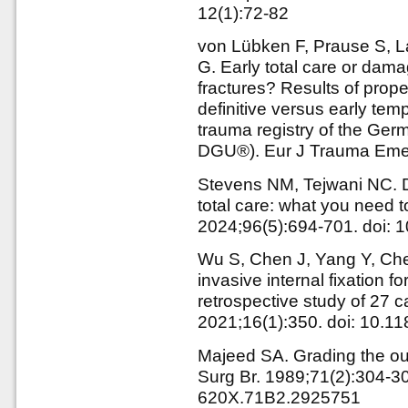
12(1):72-82
von Lübken F, Prause S, La
G. Early total care or dama
fractures? Results of prope
definitive versus early tem
trauma registry of the Ge
DGU®). Eur J Trauma Emer
Stevens NM, Tejwani NC. D
total care: what you need 
2024;96(5):694-701. doi:
Wu S, Chen J, Yang Y, Che
invasive internal fixation fo
retrospective study of 27 
2021;16(1):350. doi: 10.
Majeed SA. Grading the out
Surg Br. 1989;71(2):304-30
620X.71B2.2925751