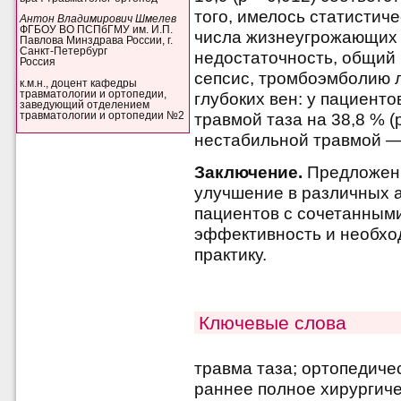
того, имелось статистич
Антон Владимирович Шмелев
ФГБОУ ВО ПСПбГМУ им. И.П.
числа жизнеугрожающих 
Павлова Минздрава России, г.
Санкт-Петербург
недостаточность, общий
Россия
сепсис, тромбоэмболию 
к.м.н., доцент кафедры
травматологии и ортопедии,
глубоких вен: у пациент
заведующий отделением
травматологии и ортопедии №2
травмой таза на 38,8 % (p
нестабильной травмой — н
Заключение.
Предложенн
улучшение в различных а
пациентов с сочетанными
эффективность и необхо
практику.
Ключевые слова
травма таза; ортопедиче
раннее полное хирургиче