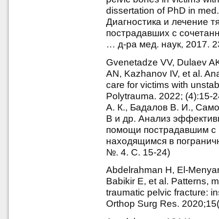
dissertation of PhD in med
Диагностика и лечение т
пострадавших с сочетанн
… д-ра мед. наук, 2017. 2
Gvenetadze VV, Dulaev AK
AN, Kazhanov IV, et al. Ana
care for victims with unstab
Polytrauma. 2022; (4):15-
А. К., Бадалов В. И., Сам
В и др. Анализ эффектив
помощи пострадавшим с 
находящимся в пограничн
№. 4. С. 15-24)
Abdelrahman H, El-Menyar 
Babikir E, et al. Patterns
traumatic pelvic fracture: i
Orthop Surg Res. 2020;15