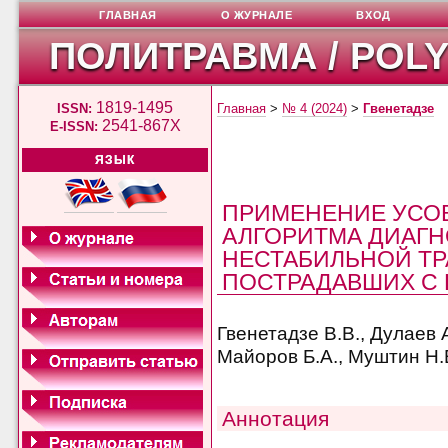
ГЛАВНАЯ
О ЖУРНАЛЕ
ВХОД
ПОЛИТРАВМА / POL
1819-1495
ISSN:
Главная
>
№ 4 (2024)
>
Гвенетадзе
2541-867X
E-ISSN:
ЯЗЫК
ПРИМЕНЕНИЕ УСО
АЛГОРИТМА ДИАГН
НЕСТАБИЛЬНОЙ ТР
ПОСТРАДАВШИХ С
Гвенетадзе В.В., Дулаев А
Майоров Б.А., Муштин Н.
Аннотация