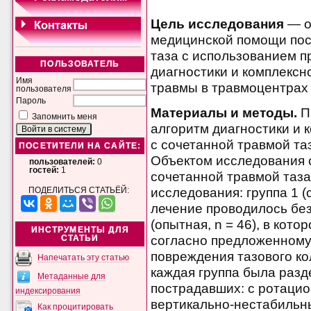
Цель исследования
— о
медицинской помощи пос
таза с использованием 
ПОЛЬЗОВАТЕЛЬ
диагностики и комплексн
Имя
травмы в травмоцентрах I
пользователя
Пароль
Материалы и методы.
П
Запомнить меня
алгоритм диагностики и 
с сочетанной травмой та
ПОСЕТИТЕЛИ НА САЙТЕ:
Объектом исследования 
пользователей:
0
гостей:
1
сочетанной травмой таз
исследования: группа 1 (с
ПОДЕЛИТЬСЯ СТАТЬЁЙ:
лечение проводилось без
(опытная, n = 46), в кот
ИНСТРУМЕНТЫ ДЛЯ
согласно предложенному 
СТАТЬИ
повреждения тазового ко
Напечатать эту статью
каждая группа была разд
Метаданные для
пострадавших: с ротацио
индексирования
вертикально-нестабильны
Как процитировать