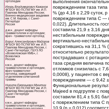
выполнения окончательно
ортопедии
повреждением таза типа 
Игорь Владимирович Кажанов
ФГБОУ ВО ПСПбГМУ им. И.П.
% (до 4,16 ± 2,29 суток, p
Павлова Минздрава России;
Военно-медицинская академия
повреждением типа C — на
им. С.М. Кирова, г. Санкт-
Петербург
0,022).
Длительность гос
Россия
составила 21,9 ± 3,16 дн
д.м.н., доцент кафедры
травматологии и ортопедии;
нестабильным повреждени
врач - травматолог-ортопед
вертикально-нестабильн
Борис Александрович Майоров
ФГБОУ ВО ПСПбГМУ им. И.П.
сократившись на 31,1 % (p
Павлова Минздрава России, г.
Санкт-Петербург; ГБУЗ ЛО
относительно результато
«Всеволожская КМБ», г.
Всеволжск
пострадавших с ротаци
Россия
таза средняя величина 
к.м.н., доцент кафедры
отломков снизилась с 7,63
травматологии и ортопедии,
врач-травматолог-
0,0008), у пациентов с 
ортопед; заведующий
отделением сочетанной
повреждением — с 9,42 ± 5
травмы
Функциональные результ
Никита Евгеньевич Муштин
ФГБОУ ВО ПСПбГМУ им. И.П.
Majeed в подгруппе с по
Павлова Минздрава России, г.
Санкт-Петербург
составили 81,4 ± 5,91 ба
Россия
с поврежлением типа C про
к.м.н., доцент кафедры
травматологии и ортопедии,
10,9 (p = 0,012) соответ
врач-травматолог-ортопед