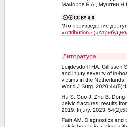
Майоров Б.А., Муштин Н.Е
Это произведение досту
«Attribution» («Атрибуци
Литература
Leijdesdorff HA, Gillissen S
and injury severity of in-ho
victims in the Netherlands: 
World J Surg. 2020;44(5):
Hu S, Guo J, Zhu B, Dong Y
pelvic fractures: results f
2019. Injury. 2023; 54(2):
Fain AM. Diagnostics and t
pelvic bones in victims wi