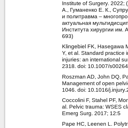
Institute of Surgery. 2022
А., Гуманенко Е. К., Суп
и политравма – многопро
актуальная мультидисци
Института хирургии им. А
693)
Klingebiel FK, Hasegawa M
Y, et al. Standard practice 
injuries: an international s
2318. doi: 10.1007/s0026
Roszman AD, John DQ, Pat
Management of open pelvic 
1046. doi: 10.1016/j.injur
Coccolini F, Stahel PF, Mon
al. Pelvic trauma: WSES cla
Emerg Surg. 2017; 12:5
Pape HC, Leenen L. Poly