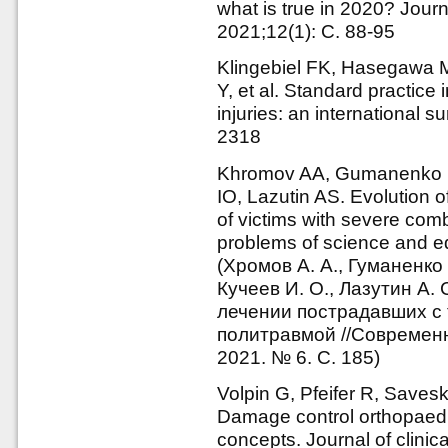
what is true in 2020? Journ
2021;12(1): С. 88-95
Klingebiel FK, Hasegawa M
Y, et al. Standard practice 
injuries: an international s
2318
Khromov AA, Gumanenko E
IO, Lazutin AS. Evolution of
of victims with severe co
problems of science and e
(Хромов А. А., Гуманенко Е
Кучеев И. О., Лазутин А.
лечении пострадавших с 
политравмой //Современ
2021. № 6. С. 185)
Volpin G, Pfeifer R, Saves
Damage control orthopaedic
concepts. Journal of clini