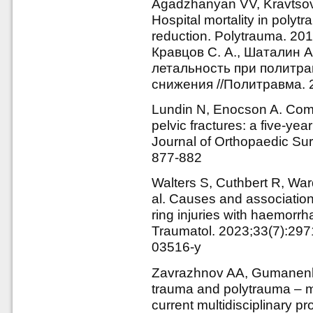
Agadzhanyan VV, Kravtsov
Hospital mortality in polytr
reduction. Polytrauma. 201
Кравцов С. А., Шаталин А.
летальность при политр
снижения //Политравма. 2
Lundin N, Enocson A. Compl
pelvic fractures: a five-ye
Journal of Orthopaedic Sur
877-882
Walters S, Cuthbert R, War
al. Causes and associations
ring injuries with haemorr
Traumatol. 2023;33(7):297
03516-y
Zavrazhnov AA, Gumanenk
trauma and polytrauma – mul
current multidisciplinary 