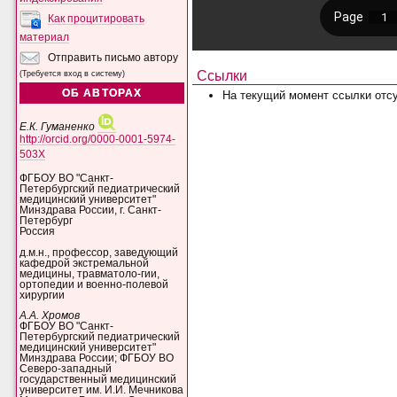
Как процитировать
материал
Отправить письмо автору
Ссылки
(Требуется вход в систему)
ОБ АВТОРАХ
На текущий момент ссылки отсу
Е.К. Гуманенко
http://orcid.org/0000-0001-5974-
503X
ФГБОУ ВО "Санкт-
Петербургский педиатрический
медицинский университет"
Минздрава России, г. Санкт-
Петербург
Россия
д.м.н., профессор, заведующий
кафедрой экстремальной
медицины, травматоло-гии,
ортопедии и военно-полевой
хирургии
А.А. Хромов
ФГБОУ ВО "Санкт-
Петербургский педиатрический
медицинский университет"
Минздрава России; ФГБОУ ВО
Северо-западный
государственный медицинский
университет им. И.И. Мечникова