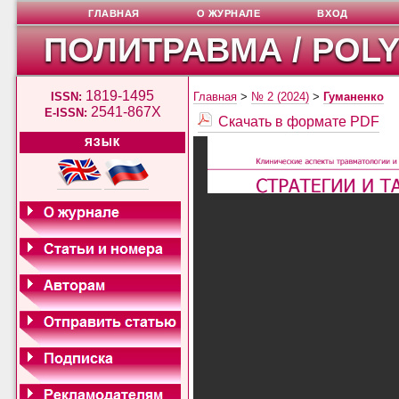
ГЛАВНАЯ
О ЖУРНАЛЕ
ВХОД
ПОЛИТРАВМА / POL
1819-1495
ISSN:
Главная
>
№ 2 (2024)
>
Гуманенко
2541-867X
E-ISSN:
Скачать в формате PDF
ЯЗЫК