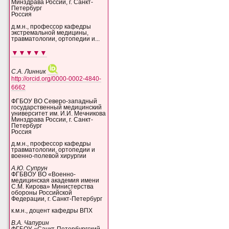
Минздрава России, г. Санкт-
Петербург
Россия
д.м.н., профессор кафедры
экстремальной медицины,
травматологии, ортопедии и...
▼▼▼▼▼
С.А. Линник
http://orcid.org/0000-0002-4840-
6662
ФГБОУ ВО Северо-западный
государственный медицинский
университет им. И.И. Мечникова
Минздрава России, г. Санкт-
Петербург
Россия
д.м.н., профессор кафедры
травматологии, ортопедии и
военно-полевой хирургии
А.Ю. Супрун
ФГБВОУ ВО «Военно-
медицинская академия имени
С.М. Кирова» Министерства
обороны Российской
Федерации, г. Санкт-Петербург
к.м.н., доцент кафедры ВПХ
В.А. Чапурин
ФГБОУ «Санкт-Петербургский