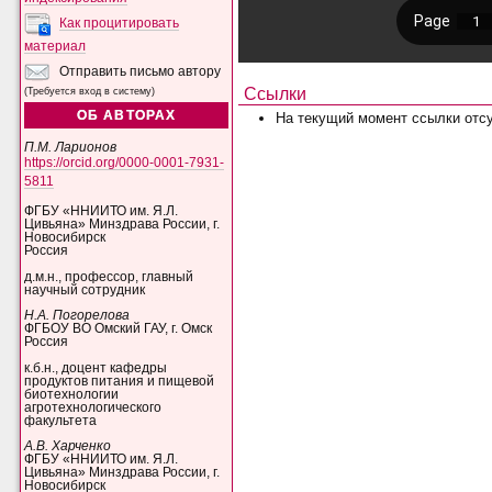
Как процитировать
материал
Отправить письмо автору
Ссылки
(Требуется вход в систему)
ОБ АВТОРАХ
На текущий момент ссылки отсу
П.М. Ларионов
https://orcid.org/0000-0001-7931-
5811
ФГБУ «ННИИТО им. Я.Л.
Цивьяна» Минздрава России, г.
Новосибирск
Россия
д.м.н., профессор, главный
научный сотрудник
Н.А. Погорелова
ФГБОУ ВО Омский ГАУ, г. Омск
Россия
к.б.н., доцент кафедры
продуктов питания и пищевой
биотехнологии
агротехнологического
факультета
А.В. Харченко
ФГБУ «ННИИТО им. Я.Л.
Цивьяна» Минздрава России, г.
Новосибирск