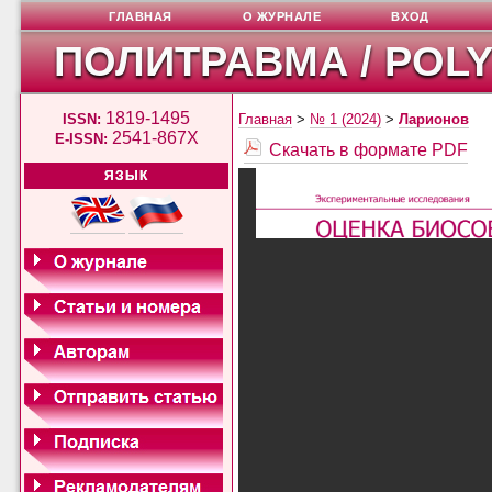
ГЛАВНАЯ
О ЖУРНАЛЕ
ВХОД
ПОЛИТРАВМА / POL
1819-1495
ISSN:
Главная
>
№ 1 (2024)
>
Ларионов
2541-867X
E-ISSN:
Скачать в формате PDF
ЯЗЫК