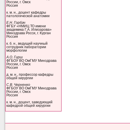
России, г. Омск
Россия
к. м. н., доцент кафедры
патологической анатомии
Е.Н. Горбач
ФГБУ «НМИЦ ТО имени
академика Г.А. Илизарова»
Минздрава Росси, г. Курган
Россия
к. б. н., ведущий научный
сотрудник лаборатории
морфологии
А.О. Гирш
ФГБОУ ВО ОмГМУ Минздрава
России, г. Омск
Россия
д. м. н., профессор кафедры
общей хирургии
С.В. Черненко
ФГБОУ ВО ОмГМУ Минздрава
России, г. Омск
Россия
к. м. н., доцент, заведующий
кафедрой общей хирургии