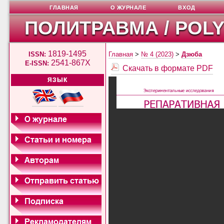
ГЛАВНАЯ
О ЖУРНАЛЕ
ВХОД
ПОЛИТРАВМА / POL
1819-1495
ISSN:
Главная
>
№ 4 (2023)
>
Дзюба
2541-867X
E-ISSN:
Скачать в формате PDF
ЯЗЫК