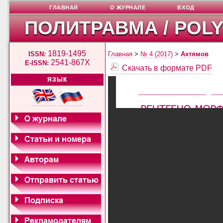
ГЛАВНАЯ
О ЖУРНАЛЕ
ВХОД
ПОЛИТРАВМА / POL
1819-1495
ISSN:
Главная
>
№ 4 (2017)
>
Ахтямов
2541-867X
E-ISSN:
Скачать в формате PDF
ЯЗЫК