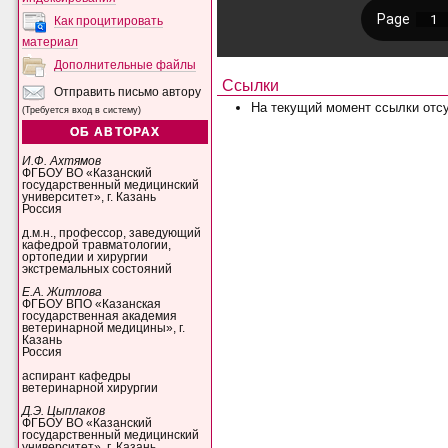
Как процитировать
материал
Дополнительные файлы
Ссылки
Отправить письмо автору
На текущий момент ссылки отсу
(Требуется вход в систему)
ОБ АВТОРАХ
И.Ф. Ахтямов
ФГБОУ ВО «Казанский
государственный медицинский
университет», г. Казань
Россия
д.м.н., профессор, заведующий
кафедрой травматологии,
ортопедии и хирургии
экстремальных состояний
Е.А. Житлова
ФГБОУ ВПО «Казанская
государственная академия
ветеринарной медицины», г.
Казань
Россия
аспирант кафедры
ветеринарной хирургии
Д.Э. Цыплаков
ФГБОУ ВО «Казанский
государственный медицинский
университет», г. Казань