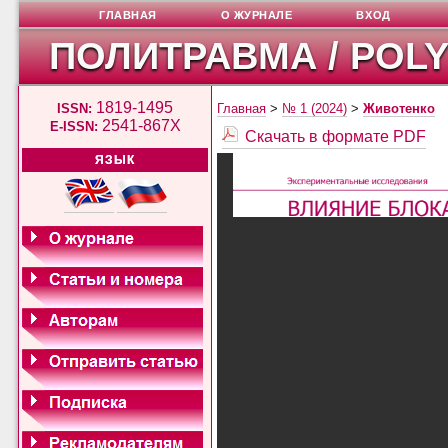
ГЛАВНАЯ
О ЖУРНАЛЕ
ВХОД
ПОЛИТРАВМА / POL
1819-1495
ISSN:
Главная
>
№ 1 (2024)
>
Животенко
2541-867X
E-ISSN:
Скачать в формате PDF
ЯЗЫК