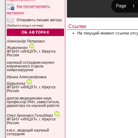
Как процитировать
материал
Отправить письмо автору
Ссылки
(Требуется вход в систему)
ОБ АВТОРАХ
На текущий момент ссылки отсу
Александр Петрович
Животенко
ФГБНУ «ИНЦХТ», г. Иркутск
Россия
научный сотрудник научно-
клинического отдела
нейрохирургии
Ирина Александровна
Шурыгина
ФГБНУ «ИНЦХТ», г. Иркутск
Россия
доктор медицинских наук,
профессор РАН, заместитель
директора по научной работе
Олег Аронович Гольдберг
ФГБНУ «ИНЦХТ», г. Иркутск
Россия
к.м.н., ведущий научный
сотрудник