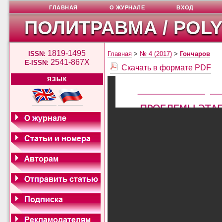
ГЛАВНАЯ
О ЖУРНАЛЕ
ВХОД
ПОЛИТРАВМА / POL
1819-1495
ISSN:
Главная
>
№ 4 (2017)
>
Гончаров
2541-867X
E-ISSN:
Скачать в формате PDF
ЯЗЫК