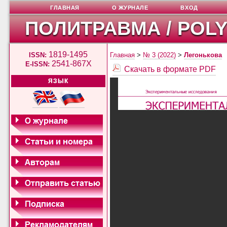
ГЛАВНАЯ
О ЖУРНАЛЕ
ВХОД
ПОЛИТРАВМА / POL
1819-1495
ISSN:
Главная
>
№ 3 (2022)
>
Легонькова
2541-867X
E-ISSN:
Скачать в формате PDF
ЯЗЫК