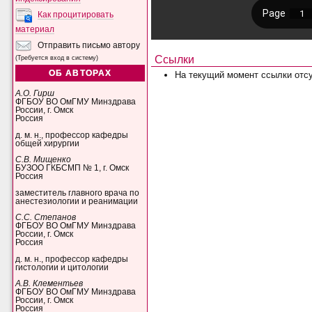
Как процитировать
материал
Отправить письмо автору
Ссылки
(Требуется вход в систему)
ОБ АВТОРАХ
На текущий момент ссылки отсу
А.О. Гирш
ФГБОУ ВО ОмГМУ Минздрава
России, г. Омск
Россия
д. м. н., профессор кафедры
общей хирургии
С.В. Мищенко
БУЗОО ГКБСМП № 1, г. Омск
Россия
заместитель главного врача по
анестезиологии и реанимации
С.С. Степанов
ФГБОУ ВО ОмГМУ Минздрава
России, г. Омск
Россия
д. м. н., профессор кафедры
гистологии и цитологии
А.В. Клементьев
ФГБОУ ВО ОмГМУ Минздрава
России, г. Омск
Россия