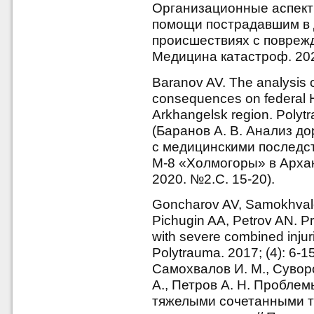
Организационные аспект
помощи пострадавшим в
происшествиях с поврежд
Медицина катастроф. 2021
Baranov AV. The analysis o
consequences on federal 
Arkhangelsk region. Polytr
(Баранов А. В. Анализ 
с медицинскими последс
М-8 «Холмогоры» в Архан
2020. №2.С. 15-20).
Goncharov AV, Samokhvalo
Pichugin AA, Petrov AN. Pr
with severe combined injur
Polytrauma. 2017; (4): 6-1
Самохвалов И. М., Суворо
А., Петров А. Н. Пробле
тяжелыми сочетанными т