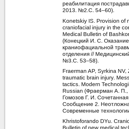
реабилитация пострадавш
2013. №2.С. 54–60).
Konetskiy IS. Provision of 
craniofacial injury in the co
Medical Bulletin of Bashkor
(Конецкий И. С. Оказан
краниофациальной травм
отделения // Медицински
№3.С. 53–58).
Fraerman AP, Syrkina NV,
traumatic brain injury. Me
tactics. Modern Technologi
Russian (Фраерман А. П.,
Гомозов Г. И. Сочетанна
Сообщение 2. Неотложная
Современные технологии 
Khristoforando DYu. Craniof
Bulletin of new medical tec