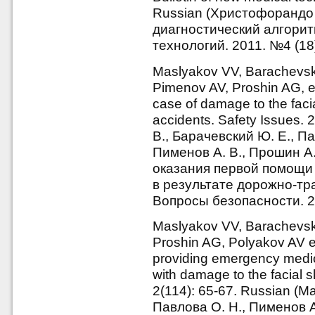
Russian (Христофорандо
диагностический алгорит
технологий. 2011. №4 (18)
Maslyakov VV, Barachevsk
Pimenov AV, Proshin AG, et a
case of damage to the facia
accidents. Safety Issues. 
В., Барачевский Ю. Е., Па
Пименов А. В., Прошин А.
оказания первой помощи 
в результате дорожно-тр
Вопросы безопасности. 20
Maslyakov VV, Barachevsk
Proshin AG, Polyakov AV et
providing emergency medica
with damage to the facial 
2(114): 65-67. Russian (М
Павлова О. Н., Пименов А.