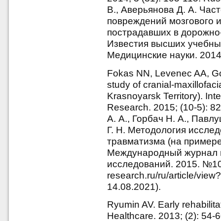
В., Аверьянова Д. А. Час
повреждений мозгового и
пострадавших в дорожно-
Известия высших учебны
Медицинские науки. 2014.
Fokas NN, Levenec AA, Gor
study of cranial-maxillofaci
Krasnoyarsk Territory). Int
Research. 2015; (10-5): 8
А. А., Горбач Н. А., Павл
Г. Н. Методология иссле
травматизма (на примере 
Международный журнал 
исследований. 2015. №10-5
research.ru/ru/article/vi
14.08.2021).
Ryumin AV. Early rehabilitat
Healthcare. 2013; (2): 54