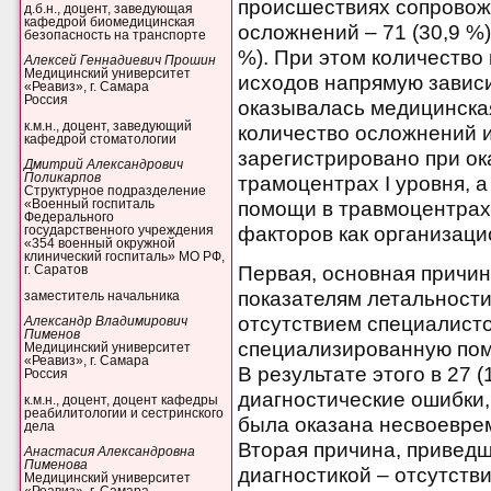
происшествиях сопровож
д.б.н., доцент, заведующая
кафедрой биомедицинская
осложнений – 71 (30,9 %)
безопасность на транспорте
%). При этом количество 
Алексей Геннадиевич Прошин
Медицинский университет
исходов напрямую зависи
«Реавиз», г. Самара
Россия
оказывалась медицинска
к.м.н., доцент, заведующий
количество осложнений 
кафедрой стоматологии
зарегистрировано при о
Дмитрий Александрович
Поликарпов
трамоцентрах I уровня, 
Структурное подразделение
помощи в травмоцентрах I
«Военный госпиталь
Федерального
факторов как организацио
государственного учреждения
«354 военный окружной
клинический госпиталь» МО РФ,
Первая, основная причин
г. Саратов
показателям летальности
заместитель начальника
отсутствием специалисто
Александр Владимирович
Пименов
специализированную помощ
Медицинский университет
«Реавиз», г. Самара
В результате этого в 27 
Россия
диагностические ошибки
к.м.н., доцент, доцент кафедры
реабилитологии и сестринского
была оказана несвоеврем
дела
Вторая причина, приведш
Анастасия Александровна
Пименова
диагностикой – отсутств
Медицинский университет