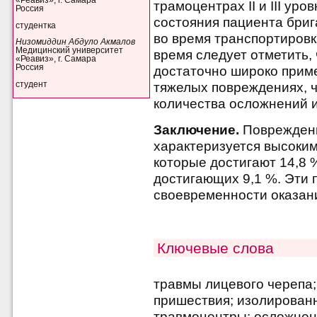
«Реавиз», г. Самара
трамоцентрах II и III ур
Россия
состояния пациента бри
студентка
во время транспортировк
Низомиддин Абдуло Акмалов
Медицинский университет
время следует отметить,
«Реавиз», г. Самара
Россия
достаточно широко приме
студент
тяжелых повреждениях, 
количества осложнений и
Заключение.
Повреждени
характеризуется высоки
которые достигают 14,8 
достигающих 9,1 %. Эти п
своевременности оказан
Ключевые слова
травмы лицевого черепа
пришествия; изолирован
травмоцентры; осложнен