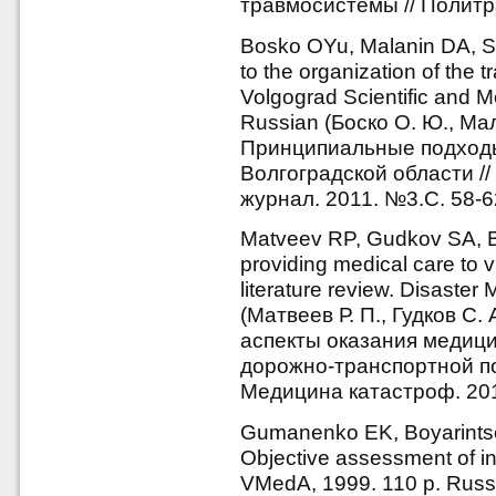
травмосистемы // Политра
Bosko OYu, Malanin DA, S
to the organization of the 
Volgograd Scientific and Me
Russian (Боско О. Ю., Мал
Принципиальные подходы
Волгоградской области /
журнал. 2011. №3.С. 58-6
Matveev RP, Gudkov SA, Br
providing medical care to vi
literature review. Disaster
(Матвеев Р. П., Гудков С.
аспекты оказания медиц
дорожно-транспортной по
Медицина катастроф. 2015
Gumanenko EK, Boyarints
Objective assessment of inj
VMedA, 1999. 110 p. Russ