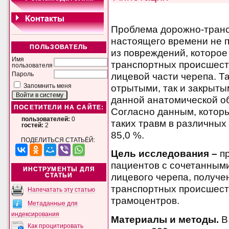
Проблема дорожно-транс
настоящего времени не п
ПОЛЬЗОВАТЕЛЬ
из повреждений, которое
Имя
транспортных происшест
пользователя
лицевой части черепа. Т
Пароль
отрытыми, так и закрыты
Запомнить меня
данной анатомической об
ПОСЕТИТЕЛИ НА САЙТЕ:
Согласно данным, которы
пользователей:
0
таких травм в различных
гостей:
2
85,0 %.
ПОДЕЛИТЬСЯ СТАТЬЁЙ:
Цель исследования –
п
пациентов с сочетанным
ИНСТРУМЕНТЫ ДЛЯ
лицевого черепа, получе
СТАТЬИ
транспортных происшест
Напечатать эту статью
трамоцентров.
Метаданные для
индексирования
Материалы и методы.
В
Как процитировать