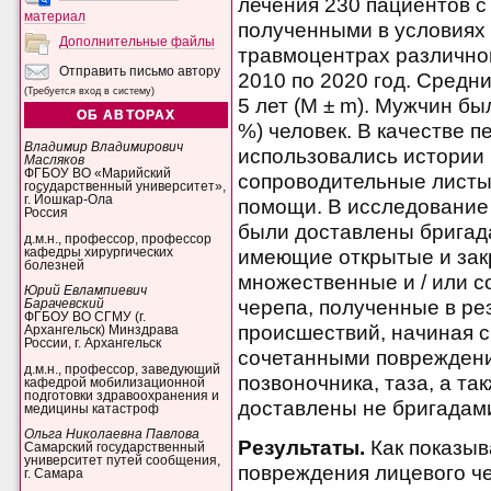
лечения 230 пациентов с
материал
полученными в условиях
Дополнительные файлы
травмоцентрах различног
Отправить письмо автору
2010 по 2020 год. Средн
(Требуется вход в систему)
5 лет (M ± m). Мужчин бы
ОБ АВТОРАХ
%) человек. В качестве 
Владимир Владимирович
использовались истории 
Масляков
ФГБОУ ВО «Марийский
сопроводительные листы
государственный университет»,
г. Йошкар-Ола
помощи. В исследование
Россия
были доставлены бригад
д.м.н., профессор, профессор
имеющие открытые и зак
кафедры хирургических
болезней
множественные и / или 
Юрий Евлампиевич
черепа, полученные в ре
Барачевский
ФГБОУ ВО СГМУ (г.
происшествий, начиная с
Архангельск) Минздрава
России, г. Архангельск
сочетанными повреждени
д.м.н., профессор, заведующий
позвоночника, таза, а т
кафедрой мобилизационной
подготовки здравоохранения и
доставлены не бригадам
медицины катастроф
Ольга Николаевна Павлова
Результаты.
Как показы
Самарский государственный
университет путей сообщения,
повреждения лицевого ч
г. Самара