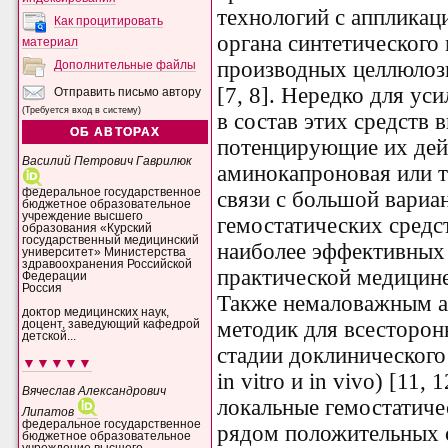
технологий с аппликац
Как процитировать
органа синтетического 
материал
производных целлюлозы
Дополнительные файлы
[7, 8]. Нередко для ус
Отправить письмо автору
(Требуется вход в систему)
в состав этих средств 
ОБ АВТОРАХ
потенцирующие их дей
Василий Петрович Гаврилюк
аминокапроновая или т
федеральное государственное
связи с большой вариа
бюджетное образовательное
учреждение высшего
гемостатических средс
образования «Курский
государственный медицинский
наиболее эффективных 
университет» Министерства
здравоохранения Российской
практической медицине 
Федерации
Россия
Также немаловажным а
доктор медицинских наук,
методик для всесторон
доцент, заведующий кафедрой
детской...
стадии доклинического
▼▼▼▼▼
in vitro и in vivo) [11
Вячеслав Александрович
локальные
гемостатич
Липатов
федеральное государственное
рядом положительных с
бюджетное образовательное
учреждение высшего