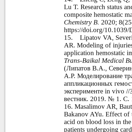
Lu T. Research status an
composite hemostatic ma
Chemistry B.
2020; 8(25
https://doi.org/10.103
15.
Lipatov VA, Seve
AR. Modeling of injurie
application hemostatic i
Trans-Baikal Medical Bul
(Липатов В.А., Севери
А.Р. Моделирование тр
аппликационных гемос
эксперименте in vivo /
вестник. 2019. № 1. С.
16. Masalimov AR, Bau
Bakanov AYu. Effect of t
acid on blood loss in the
patients undergoing card