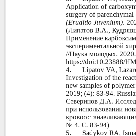
Application of carboxym
surgery of parenchymal
(Eruditio Juvenium).
202
(Липатов В.А., Кудрявц
Применение карбоксим
экспериментальной хи
//Наука молодых. 2020. 
https://doi:10.23888/
4.
Lipatov VA, Lazar
Investigation of the reac
new samples of polymer 
2019; (4): 83-94. Russi
Северинов Д.А. Исслед
при использовании но
кровоостанавливающих 
№ 4. С. 83-94)
5.
Sadykov RA, Isma