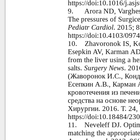
https://doi:10.1016/j.as
9.
Arora ND, Varghes
The pressures of Surgice
Pediatr Cardiol
. 2015; 
https://doi:10.4103/09
10.
Zhavoronok IS, K
Esepkin AV, Karman AD.
from the liver using a h
salts.
Surgery
News
. 201
(Жаворонок И.С., Кондр
Есепкин А.В., Карман 
кровотечения из печен
средства на основе нео
Хирургии. 2016. Т. 24, 
https://doi:10.18484/2
11.
Neveleff DJ. Optim
matching the appropriate 