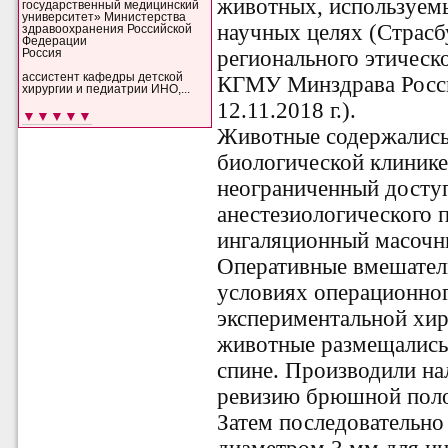
животных, используемы
государственный медицинский
университет» Министерства
научных целях (Страсбу
здравоохранения Российской
Федерации
регионального этичес
Россия
ассистент кафедры детской
КГМУ Минздрава Росси
хирургии и педиатрии ИНО,...
12.11.2018 г.).
▼▼▼▼▼
Животные содержались
биологической клиник
неограниченный доступ
анестезиологического 
ингаляционный масочн
Оперативные вмешател
условиях операционног
экспериментальной хир
животные размещались 
спине. Производили на
ревизию брюшной поло
Затем последовательно