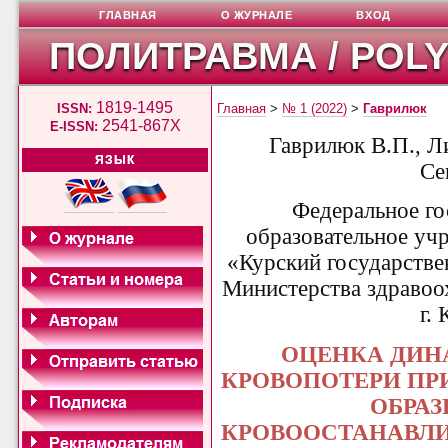
ГЛАВНАЯ
О ЖУРНАЛЕ
ВХОД
ПОЛИТРАВМА / POL
1819-1495
ISSN:
Главная
>
№ 1 (2022)
>
Гаврилюк
2541-867X
E-ISSN:
Гаврилюк В.П., Л
ЯЗЫК
Се
Федеральное г
образовательное уч
«Курский государств
Министерства здравоо
г.
ОЦЕНКА ДИН
КРОВОПОТЕРИ ПР
ОБРА
КРОВООСТАНАВЛ