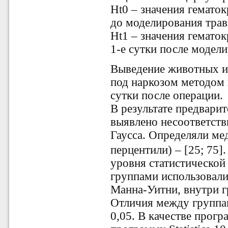
Ht0 – значения гемато
до моделирования тра
Ht1 – значения гемато
1-е сутки после модел
Выведение животных и
под наркозом методом 
сутки после операции.
В результате предвари
выявлено несоответств
Гаусса. Определяли ме
перцентили) – [25; 75]
уровня статистической
группами использовал
Манна-Уитни, внутри 
Отличия между группа
0,05. В качестве прог