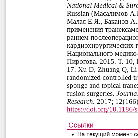
National Medical & Surg
Russian (Масалимов А.Р
Малая Е.Я., Баканов А
применения транексам
раннем послеоперацио
кардиохирургических п
Национального медико-
Пирогова. 2015. Т. 10, 
17. Xu D, Zhuang Q, Li
randomized controlled tri
sponge and topical trane
fusion surgeries.
Journa
Research.
2017; 12(166)
https://doi.org/10.1186
Ссылки
На текущий момент с