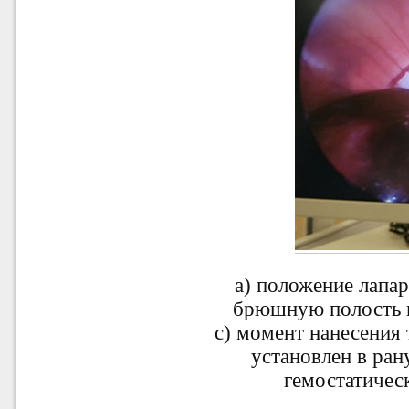
a) положение лапар
брюшную полость 
c) момент нанесения
установлен в рану
гемостатическ