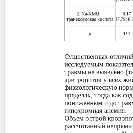
2. Na-КМЦ +
8.17
транексамовая кислота
[7.79; 8.
р
0.91
Существенных отличий
исследуемым показател
травмы не выявлено (та
эритроцитов у всех ж
физиологическую норму
пределах, тогда как с
пониженным и до травм
гипохромная анемия.
Объем острой кровопот
рассчитанный непрямым