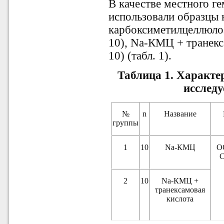
В качестве местного
ге
использовали образцы 
карбоксиметилцеллюло
10), Na-КМЦ + транекс
10) (табл. 1).
Таблица 1. Характе
исслед
№
n
Название
группы
1
10
Na-КМЦ
О
С
2
10
Na-КМЦ +
транексамовая
кислота