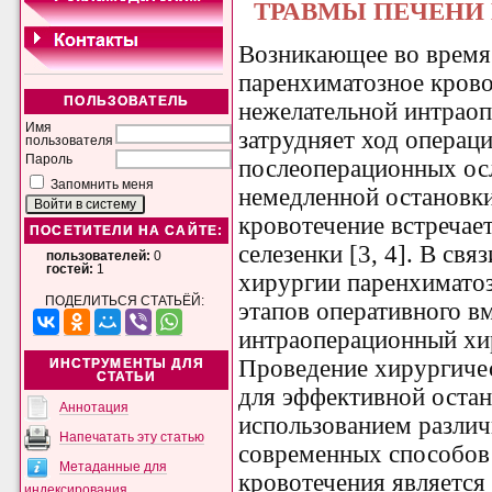
ТРАВМЫ ПЕЧЕНИ 
Возникающее во время
паренхиматозное крово
ПОЛЬЗОВАТЕЛЬ
нежелательной интраоп
Имя
затрудняет ход операци
пользователя
Пароль
послеоперационных ос
Запомнить меня
немедленной остановки 
кровотечение встречае
ПОСЕТИТЕЛИ НА САЙТЕ:
селезенки [3, 4]. В св
пользователей:
0
гостей:
1
хирургии паренхимато
ПОДЕЛИТЬСЯ СТАТЬЁЙ:
этапов оперативного в
интраоперационный хир
Проведение хирургиче
ИНСТРУМЕНТЫ ДЛЯ
СТАТЬИ
для эффективной остан
Аннотация
использованием различ
Напечатать эту статью
современных способов
Метаданные для
кровотечения являетс
индексирования