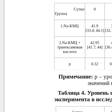
Сутки
0
Группа
1.Na-КМЦ
41.9
[33.4; 44.1]
[32.
2.Na-КМЦ +
42.95
транексамовая
[41.7; 44]
[36.
кислота
р
0.32
0
Примечание:
p – ур
значений 
Таблица 4.
Уровень 
эксперимента в исслед