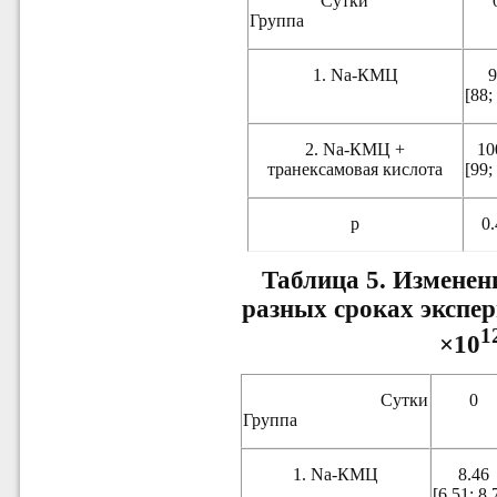
Сутки
Группа
1. Na-КМЦ
[88;
2. Na-КМЦ +
10
транексамовая кислота
[99;
р
0
Таблица 5.
Изменени
разных сроках экспер
1
×10
Сутки
0
Группа
1. Na-КМЦ
8.46
[6.51; 8.