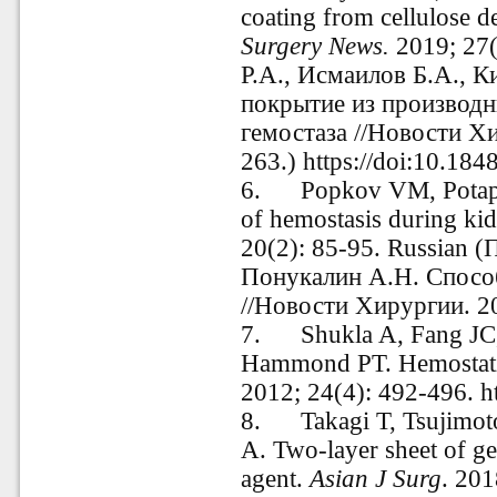
coating from cellulose de
Surgery
News.
2019; 27
Р.А., Исмаилов Б.А., 
покрытие из производ
гемостаза //Новости Хи
263.) https://doi:10.18
6.
Popkov VM, Potap
of hemostasis during ki
20(2): 85-95. Russian 
Понукалин А.Н. Способ
//Новости Хирургии. 20
7.
Shukla A, Fang JC
Hammond PT. Hemostatic
2012; 24(4): 492-496. h
8.
Takagi T, Tsujimo
A. Two-layer sheet of ge
agent.
Asian J Surg
. 201