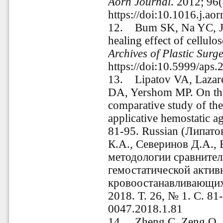
Aorn Journal
. 2012; 96
https://doi:10.1016.j.ao
12.
Bum SK, Na YC, J
healing effect of cellulos
Archives of Plastic Surg
https://doi:10.5999/aps
13.
Lipatov VA, Lazar
DA, Yershom MP. On the
comparative study of the
applicative hemostatic a
81-95. Russian (Липато
К.А., Северинов Д.А.,
методологии сравнител
гемостатической акти
кровоостанавливающих
2018. Т. 26, № 1. С. 81-
0047.2018.1.81
14.
Zheng C, Zeng Q,