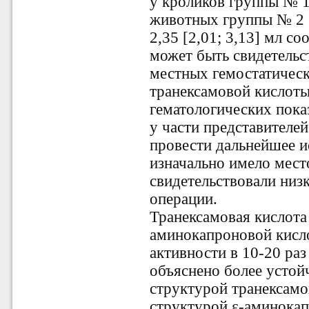
у кроликов группы № 1 
животных группы № 2 (р
2,35 [2,01; 3,13] мл со
может быть свидетель
местных
гемостатичес
транексамовой кислоты
гематологических пока
у части представителе
провести дальнейшее и
изначально имело мест
свидетельствовали низ
операции.
Транексамовая кислота
аминокапроновой кисл
активности в 10-20 раз 
объяснено более устой
структурой транексамо
структурой ε-аминокап