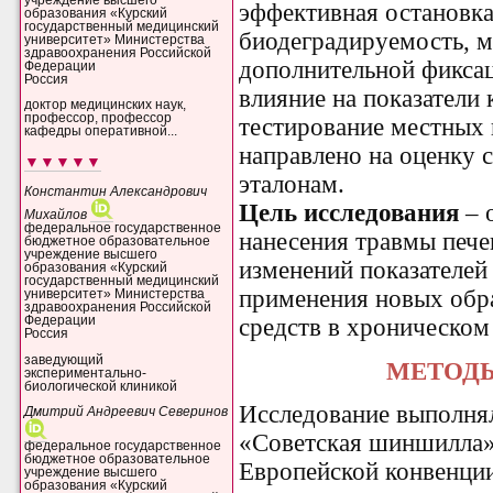
эффективная остановка
образования «Курский
государственный медицинский
биодеградируемость, м
университет» Министерства
здравоохранения Российской
дополнительной фикса
Федерации
Россия
влияние на показатели 
доктор медицинских наук,
профессор, профессор
тестирование местных 
кафедры оперативной...
направлено на оценку 
▼▼▼▼▼
эталонам.
Константин Александрович
Цель исследования
– 
Михайлов
федеральное государственное
нанесения травмы пече
бюджетное образовательное
учреждение высшего
изменений показателей 
образования «Курский
государственный медицинский
применения новых обр
университет» Министерства
здравоохранения Российской
средств в хроническом 
Федерации
Россия
заведующий
МЕТОД
экспериментально-
биологической клиникой
Исследование выполня
Дмитрий Андреевич Северинов
«Советская шиншилла» 
федеральное государственное
бюджетное образовательное
Е
вропейской конвенци
учреждение высшего
образования «Курский