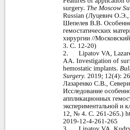
Features of application o
surgery.
The
Moscow Sur
Russian (Луцевич О.Э.,
Шепелев В.В. Особенн
гемостатических матер
хирургии //Московский
3. С. 12-20)
2.
Lipatov VA, Laza
AA. Investigation of surf
hemostatic implants.
Bul
Surgery.
2019; 12(4): 26
Лазаренко С.В., Север
Исследование особенн
аппликационных гемост
экспериментальной и к
12, № 4. С. 261-265.) h
2019-12-4-261-265
3.
Lipatov VA, Kudr