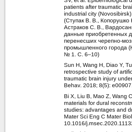
SV, et al. Epidemiological d
patients after traumatic bra
industrial city (Novosibirs
(Ступак В. В., Копорушко Н
Астраков С. В., Вардосан
данные приобретенных д
перенесших черепно-моз
промышленного города (Н
№ 1. С. 6–10)
Sun H, Wang H, Diao Y, Tu 
retrospective study of artifi
traumatic brain injury und
Behav. 2018; 8(5): e00907
Bi X, Liu B, Mao Z, Wang C
materials for dural reconstru
studies: advantages and dr
Mater Sci Eng C Mater Biol
10.1016/j.msec.2020.1113