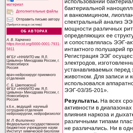
использовании бактериа
материал
бактериальной наноцел
Дополнительные файлы
и ванкомицином, лиоплан
Отправить письмо автору
спектральный анализ ЭЭ
(Требуется вход в систему)
мощности различных рит
ОБ АВТОРАХ
определяющих ее структу
А. В. Харченко
и сопоставлялась ЭЭГ-ак
https://orcid.org/0000-0001-7931-
интактного полушарий пр
5811
Регистрация ЭЭГ осущес
ФГБУ «ННИИТО им. Я.Л.
Цивьяна» Минздрава России, г.
электродов, изготовленн
Новосибирск
Россия
устанавливаемых перед 
врач-нейрохирург приемного
животном. Для записи и 
отделения
использовался аппаратн
С. Б. Цветовский
ЭЭГ-03/35-201».
ФГБУ «ННИИТО им. Я.Л.
Цивьяна» Минздрава России, г.
Новосибирск
Результаты.
На всех сро
Россия
активности в диапазонах
к.б.н., ведущий научный
сотрудник отделения
влияния наркоза и дыхат
нейрохирургии, нейрофизиолог
различными типами плас
М. Л. Филипенко
Федеральное государственное
не различались. Ни в од
бюджетное учреждение науки
Институт химической биологии