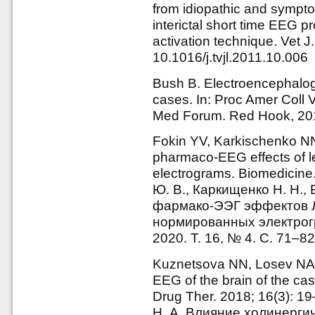
from idiopathic and sympto
interictal short time EEG 
activation technique. Vet 
10.1016/j.tvjl.2011.10.006
Bush B. Electroencephalogr
cases. In: Proc Amer Coll 
Med Forum. Red Hook, 201
Fokin YV, Karkischenko NN
pharmaco-EEG effects of le
electrograms. Biomedicine
Ю. В., Каркищенко Н. Н.
фармако-ЭЭГ эффектов 
нормированных электрогр
2020. Т. 16, № 4. С. 71–82
Kuznetsova NN, Losev NA. 
EEG of the brain of the ca
Drug Ther. 2018; 16(3): 1
Н. А. Влияние холинерги