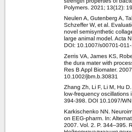
strength properties of bacter
Polymers. 2021; 13(12): 
Neulen A, Gutenberg A, T
Schzeffer W, et al. Evaluati
novel semisynthetic collage
large animal model. Acta 
DOI: 10.1007/s00701-011
Zerris VA, James KS, Rober
the dura mater with proce
Res B Appl Biomater. 2007
10.1002/jbm.b.30831
Zhang Zh, Li F, Li M, Hu 
low-frequency oscillations 
394-398. DOI 10.1097/W
Karkischenko NN. Neuroima
on EEG-pharm. In: Alterna
2007. Vol. 2. P. 344–395.
Нейровизуализация псих