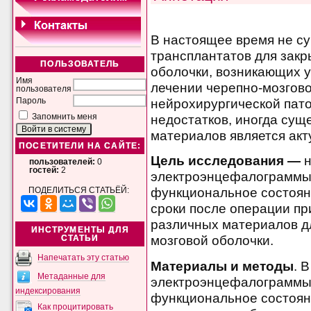
В настоящее время не с
трансплантатов для закр
ПОЛЬЗОВАТЕЛЬ
оболочки, возникающих у
Имя
лечении черепно-мозгово
пользователя
нейрохирургической пато
Пароль
недостатков, иногда сущ
Запомнить меня
материалов является ак
ПОСЕТИТЕЛИ НА САЙТЕ:
Цель исследования —
н
пользователей:
0
гостей:
2
электроэнцефалограммы 
функциональное состоян
ПОДЕЛИТЬСЯ СТАТЬЁЙ:
сроки после операции пр
различных материалов д
ИНСТРУМЕНТЫ ДЛЯ
мозговой оболочки.
СТАТЬИ
Напечатать эту статью
Материалы и методы
. 
Метаданные для
электроэнцефалограммы (
индексирования
функциональное состояни
Как процитировать