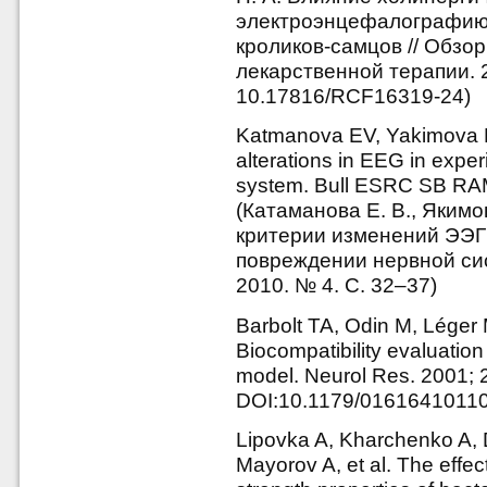
электроэнцефалографию 
кроликов-самцов // Обзо
лекарственной терапии. 20
10.17816/RCF16319-24)
Katmanova EV, Yakimova NL
alterations in EEG in exper
system. Bull ESRC SB RAM
(Катаманова Е. В., Якимо
критерии изменений ЭЭГ
повреждении нервной си
2010. № 4. С. 32–37)
Barbolt TA, Odin M, Léger 
Biocompatibility evaluation
model. Neurol Res. 2001; 
DOI:10.1179/0161641011
Lipovka A, Kharchenko A, 
Mayorov A, et al. The effec