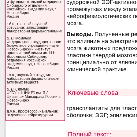
судорожной ЭЭГ-активнос
и фундаментальной медицины
Сибирского отделения
промежутках между этап
Российской академии наук, г.
Новосибирск
нейрофизиологических п
Россия
мозга.
к.б.н., главный научный
сотрудник, заведующий
лаборатории фармакогеномики
Выводы.
Полученные рез
В. В. Фоменко
что влияние на электрич
Федеральное государственное
бюджетное учреждение науки
мозга животных предлож
Новосибирский институт
органической химии им. Н.Н.
пластики твердой мозгов
Ворожцова Сибирского
отделения Российской
принципиально от влияни
академии наук, г. Новосибирск
Россия
клинической практике.
к.х.н., научный сотрудник,
лаборатория физиологически
активных веществ
В. В. Ступак
Ключевые слова
ФГБУ «ННИИТО им. Я.Л.
Цивьяна» Минздрава России, г.
Новосибирск
Россия
трансплантаты для пласт
д.м.н., профессор, начальник
оболочки; ЭЭГ; эпилепси
отделения нейрохирургии
Полный текст: