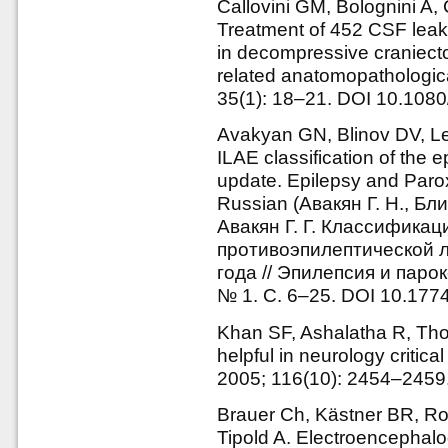
Callovini GM, Bolognini A, 
Treatment of 452 CSF leaka
in decompressive craniecto
related anatomopathologica
35(1): 18–21. DOI 10.10
Avakyan GN, Blinov DV, L
ILAE classification of the 
update. Epilepsy and Paro
Russian (Авакян Г. Н., Бли
Авакян Г. Г. Классифика
противоэпилептической л
года // Эпилепсия и паро
№ 1. С. 6–25. DOI 10.177
Khan SF, Ashalatha R, Th
helpful in neurology critica
2005; 116(10): 2454–2459.
Brauer Ch, Kästner BR, R
Tipold A. Electroencephalo