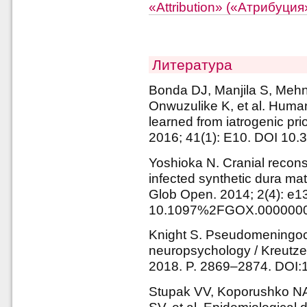
«Attribution» («Атрибуци
Литература
Bonda DJ, Manjila S, Mehnd
Onwuzulike K, et al. Human
learned from iatrogenic pr
2016; 41(1): E10. DOI 1
Yoshioka N. Cranial reconst
infected synthetic dura mat
Glob Open. 2014; 2(4): e1
10.1097%2FGOX.000000
Knight S. Pseudomeningocel
neuropsychology / Kreutzer
2018. P. 2869–2874. DOI:
Stupak VV, Koporushko NA