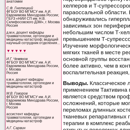
анатомии
хелперов и Т-супрессоров
С.Ф. Гнетецкий
параоссальной области. 
ФГБОУ ВО МГМСУ им. А.И.
Евдокимова Минздрава России;
обнаруживались гиперпла
ГБУЗ «НИИ СП им. Н.В.
Склифосовского ДЗМ», г. Москва
зависимых зон перифери
Россия
небольшим числом Т-хел
д.м.н, доцент кафедры
травматологии, ортопедии и
превышением Т-супрессо
медицины катастроф; ведущий
научный сотрудник отделения...
Изучение морфологическ
▼▼▼▼▼
мягких тканей в месте р
основной группы восста
И.Г. Чемянов
ФГБОУ ВО МГМСУ им. А.И.
более активно, чем в кон
Евдокимова Минздрава России,
г. Москва
воспалительная реакция,
Россия
к.м.н, доцент кафедры
Выводы.
Классическое л
травматологии, ортопедии и
медицины катастроф
применением Тактивина 
М.В. Говоров
является средством про
ФГБОУ ВО МГМСУ им. А.И.
Евдокимова Минздрава России,
осложнений, которые мог
г. Москва
Россия
переломах длинных косте
ассистент кафедры
тканевых репаративных 
травматологии, ортопедии и
медицины катастроф
терапии в комплекс реа
А.Г. Сарвин
открытых переломах дли