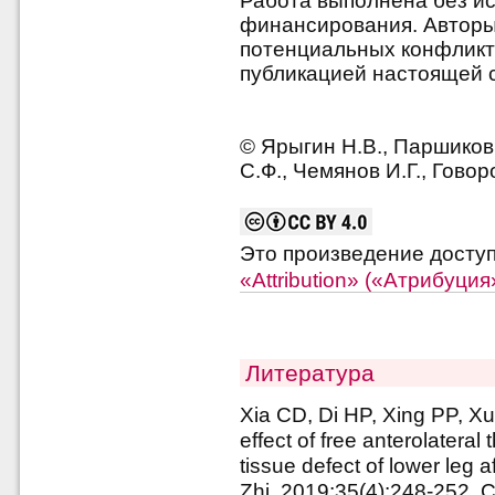
Работа выполнена без и
финансирования. Авторы 
потенциальных конфликт
публикацией настоящей с
© Ярыгин Н.В., Паршиков 
C.Ф., Чемянов И.Г., Говор
Это произведение досту
«Attribution» («Атрибуци
Литература
Xia CD, Di HP, Xing PP, Xue
effect of free anterolateral 
tissue defect of lower leg
Zhi. 2019;35(4):248-252. C