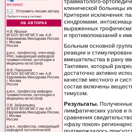
травматолого-ортопедич
материал
клинической больницы им
Отправить письмо автору
Критерии исключения: п
(Требуется вход в систему)
синдромами, интоксикаци
ОБ АВТОРАХ
выраженных трофических
Н.В. Ярыгин
и противопоказаний к им
ФГБОУ ВО МГМСУ им. А.И.
Евдокимова Минздрава России,
г. Москва
Больным основной групп
Россия
реакции и стимулирован
д.м.н., профессор, член-корр.
РАН, заведующий кафедрой
вмешательства в рану в
травматологии, ортопедии и
медицины катастроф
Тактивин, который разре
М.В. Паршиков
достаточно активно испол
ФГБОУ ВО МГМСУ им. А.И.
Евдокимова Минздрава России,
качестве местного и сис
г. Москва
Россия
состав включены вещест
д.м.н., профессор кафедры
тимусом.
травматологии, ортопедии и
медицины катастроф
Результаты.
Полученные
О.В. Зайратьянц
ФГБОУ ВО МГМСУ им. А.И.
лимфатических узлов и 
Евдокимова Минздрава России,
г. Москва
сравнения свидетельств
Россия
«фазу покоя» регионарн
д.м.н., профессор, заведующий
подтверждалось присутс
кафедрой патологической