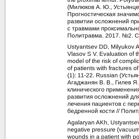
(Милюков А. Ю., Устьянцев
Прогностическая значимо
развитии осложнений пр
с травмами проксимально
Политравма. 2017. №2. С.
Ustyantsev DD, Milyukov 
Vlasov S V. Evaluation of th
model of the risk of complic
of patients with fractures 
(1): 11-22. Russian (Устья
Агаджанян В. В., Гилев Я.
клинического применения
развития осложнений дл
лечения пациентов с пе
бедренной кости // Полит
Agalaryan AKh, Ustyantsev 
negative pressure (vacuum 
wounds in a patient with p