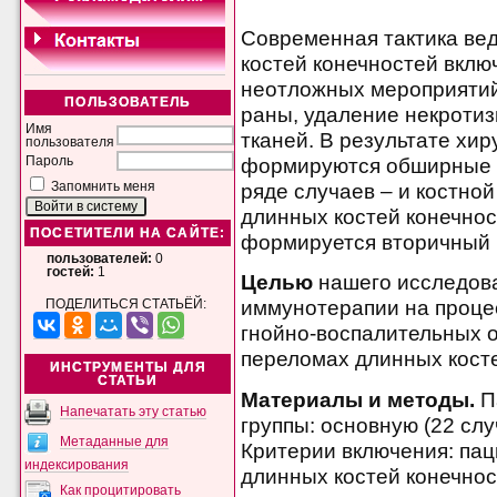
Современная тактика ве
костей конечностей вклю
неотложных мероприятий,
ПОЛЬЗОВАТЕЛЬ
раны, удаление некроти
Имя
тканей. В результате хир
пользователя
формируются обширные уч
Пароль
ряде случаев – и костно
Запомнить меня
длинных костей конечнос
ПОСЕТИТЕЛИ НА САЙТЕ:
формируется вторичный
пользователей:
0
гостей:
1
Целью
нашего исследова
иммунотерапии на проце
ПОДЕЛИТЬСЯ СТАТЬЁЙ:
гнойно-воспалительных 
переломах длинных косте
ИНСТРУМЕНТЫ ДЛЯ
СТАТЬИ
Материалы и методы.
П
Напечатать эту статью
группы: основную (22 слу
Метаданные для
Критерии включения: па
индексирования
длинных костей конечнос
Как процитировать