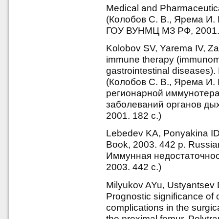
Medical and Pharmaceutica
(Колобов С. В., Ярема И.
ГОУ ВУНМЦ МЗ РФ, 2001. 
Kolobov SV, Yarema IV, Zay
immune therapy (immunomod
gastrointestinal diseases)
(Колобов С. В., Ярема И.
регионарной иммунотер
заболеваний органов дых
2001. 182 с.)
Lebedev KA, Ponyakina ID
Book, 2003. 442 p. Russia
Иммунная недостаточност
2003. 442 с.)
Milyukov AYu, Ustyantsev
Prognostic significance of
complications in the surgica
the proximal femur. Polytr