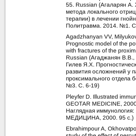
55. Russian (Агаларян А.
метода локального отриц
терапии) в лечении гнойн
Политравма. 2014. №1. C.
Agadzhanyan VV, Milyukov
Prognostic model of the pot
with fractures of the proxi
Russian (Агаджанян В.В.,
Гилев Я.Х. Прогностичес
развития осложнений у 
проксимального отдела б
№3. C. 6-19)
Pleyfer D. Illustrated immu
GEOTAR MEDICINE, 2000.
Наглядная иммунология: 
МЕДИЦИНА, 2000. 95 с.)
Ebrahimpour A, Okhovatpou
study of the effect of perc