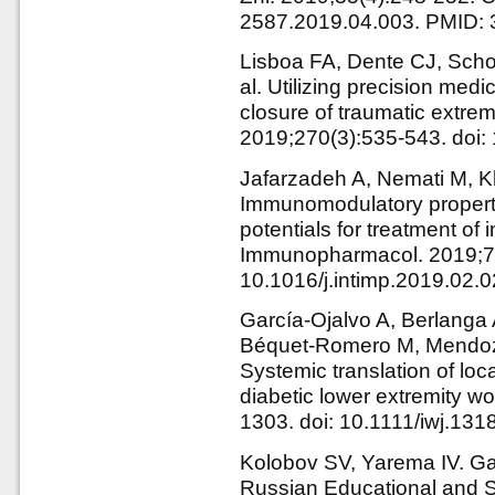
2587.2019.04.003. PMID:
Lisboa FA, Dente CJ, Schob
al. Utilizing precision medi
closure of traumatic extre
2019;270(3):535-543. do
Jafarzadeh A, Nemati M, 
Immunomodulatory propertie
potentials for treatment of
Immunopharmacol. 2019;70
10.1016/j.intimp.2019.02.
García-Ojalvo A, Berlanga 
Béquet-Romero M, Mendoza
Systemic translation of loca
diabetic lower extremity w
1303. doi: 10.1111/iwj.131
Kolobov SV, Yarema IV. Ga
Russian Educational and Sc