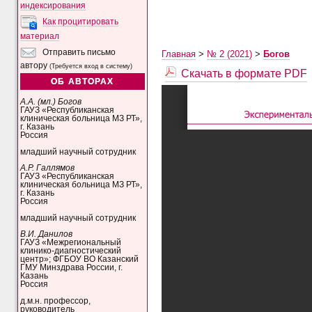
индексирования
Как процитировать
материал
Отправить письмо
Главная
>
№ 2 (2021)
>
Богов
автору
(Требуется вход в систему)
Скачать в формате PDF
ОБ АВТОРАХ
А.А. (мл.) Богов
ГАУЗ «Республиканская
клиническая больница МЗ РТ»,
г. Казань
Россия
младший научный сотрудник
А.Р. Галлямов
ГАУЗ «Республиканская
клиническая больница МЗ РТ»,
г. Казань
Россия
младший научный сотрудник
В.И. Данилов
ГАУЗ «Межрегиональный
клинико-диагностический
центр»; ФГБОУ ВО Казанский
ГМУ Минздрава России, г.
Казань
Россия
д.м.н. профессор,
руководитель