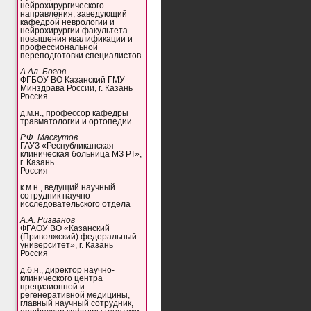
нейрохирургического
направления; заведующий
кафедрой неврологии и
нейрохирургии факультета
повышения квалификации и
профессиональной
переподготовки специалистов
А.Ал. Богов
ФГБОУ ВО Казанский ГМУ
Минздрава России, г. Казань
Россия
д.м.н., профессор кафедры
травматологии и ортопедии
Р.Ф. Масгутов
ГАУЗ «Республиканская
клиническая больница МЗ РТ»,
г. Казань
Россия
к.м.н., ведущий научный
сотрудник научно-
исследовательского отдела
А.А. Ризванов
ФГАОУ ВО «Казанский
(Приволжский) федеральный
университет», г. Казань
Россия
д.б.н., директор научно-
клинического центра
прецизионной и
регенеративной медицины,
главный научный сотрудник,