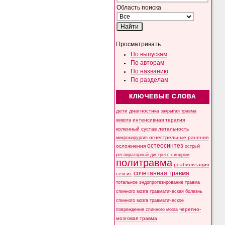
Область поиска
Просматривать
По выпускам
По авторам
По названию
По разделам
КЛЮЧЕВЫЕ СЛОВА
дети
диагностика
закрытая травма
интенсивная терапия
живота
коленный сустав
летальность
микрохирургия
огнестрельные ранения
остеосинтез
осложнения
острый
респираторный дистресс-синдром
политравма
реабилитация
сочетанная травма
сепсис
тотальное эндопротезирование
травма
спинного мозга
травматическая болезнь
спинного мозга
травматическое
черепно-
повреждение спинного мозга
мозговая травма