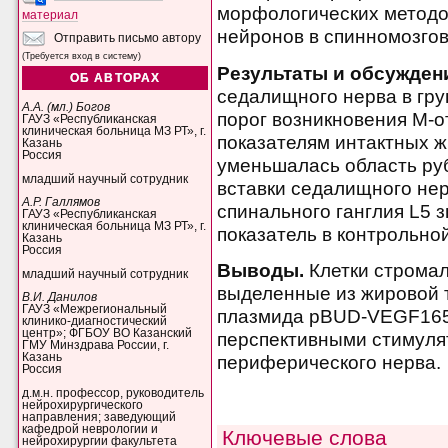
морфологических методо
материал
нейронов в спинномозгов
Отправить письмо автору
(Требуется вход в систему)
Результаты и обсужден
ОБ АВТОРАХ
седалищного нерва в гру
А.А. (мл.) Богов
порог возникновения М-о
ГАУЗ «Республиканская
клиническая больница МЗ РТ», г.
показателям интактных 
Казань
Россия
уменьшалась область руб
младший научный сотрудник
вставки седалищного нер
А.Р. Галлямов
спинального ганглия L5
ГАУЗ «Республиканская
клиническая больница МЗ РТ», г.
показатель в контрольной
Казань
Россия
Выводы.
Клетки строма
младший научный сотрудник
выделенные из жировой т
В.И. Данилов
ГАУЗ «Межрегиональный
плазмида pBUD-VEGF165
клинико-диагностический
центр»; ФГБОУ ВО Казанский
перспективными стимуля
ГМУ Минздрава России, г.
Казань
периферического нерва.
Россия
д.м.н. профессор, руководитель
нейрохирургического
направления; заведующий
кафедрой неврологии и
Ключевые слова
нейрохирургии факультета