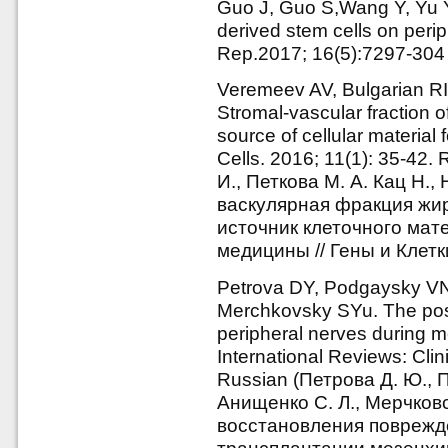
Guo J, Guo S,Wang Y, Yu Y
derived stem cells on peri
Rep.2017; 16(5):7297-304
Veremeev AV, Bulgarian RI
Stromal-vascular fraction o
source of cellular materia
Cells. 2016; 11(1): 35-42.
И., Петкова М. А. Кац Н.,
васкулярная фракция жир
источник клеточного мат
медицины // Гены и Клетки
Petrova DY, Podgaysky V
Merchkovsky SYu. The poss
peripheral nerves during m
International Reviews: Clin
Russian (Петрова Д. Ю., 
Анищенко С. Л., Мерчков
восстановления поврежд