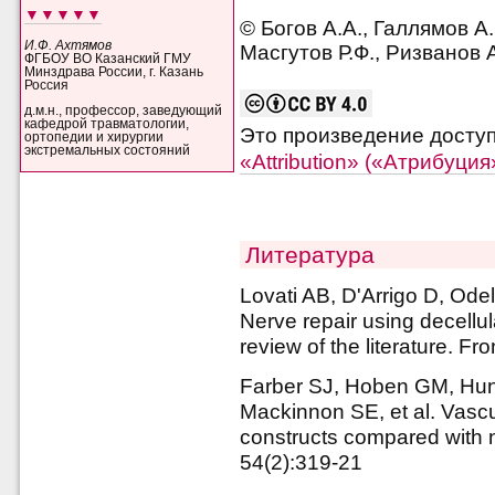
▼▼▼▼▼
© Богов А.А., Галлямов А.
И.Ф. Ахтямов
Масгутов Р.Ф., Ризванов А
ФГБОУ ВО Казанский ГМУ
Минздрава России, г. Казань
Россия
д.м.н., профессор, заведующий
кафедрой травматологии,
Это произведение досту
ортопедии и хирургии
экстремальных состояний
«Attribution» («Атрибуци
Литература
Lovati AB, D'Arrigo D, Ode
Nerve repair using decellul
review of the literature. Fr
Farber SJ, Hoben GM, Hun
Mackinnon SE, et al. Vascu
constructs compared with 
54(2):319-21