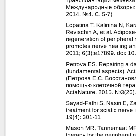
трансплантации мезенхим
Международные обзоры: к
2014. №4. С. 5-7)
Lopatina T, Kalinina N, K
Revischin A, et al. Adipose
regeneration of peripheral
promotes nerve healing a
2011; 6(3):e17899. doi: 1
Petrova ES. Repairing a d
(fundamental aspects). Act
(Петрова Е.С. Восстанов
помощью клеточной терап
ActaNature. 2015. №3(26).
Sayad-Fathi S, Nasiri E, Z
treatment for sciatic nerve 
19(4): 301-11
Mason MR, Tannemaat MR,
therapy for the peripheral 