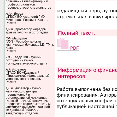
повышения квалификации и
профессиональной
переподготовки специалистов
седалищный нерв; аутоне
А.Ал. Богов
стромальная васкулярна
ФГБОУ ВО Казанский ГМУ
Минздрава России, г. Казань
Россия
д.м.н., профессор кафедры
Полный текст:
травматологии и ортопедии
Р.Ф. Масгутов
ГАУЗ «Республиканская
клиническая больница МЗ РТ», г.
PDF
Казань
Россия
к.м.н., ведущий научный
сотрудник научно-
исследовательского отдела
Информация о финанс
А.А. Ризванов
ФГАОУ ВО «Казанский
интересов
(Приволжский) федеральный
университет», г. Казань
Россия
Работа выполнена без и
д.б.н., директор научно-
клинического центра
финансирования. Авторы 
прецизионной и
регенеративной медицины,
потенциальных конфликт
главный научный сотрудник,
профессор кафедры генетики
публикацией настоящей с
Института фундаментальной
медицины и биологии,
заведующий отделом...