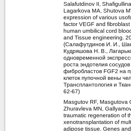
Salafutdinov II, Shafigull
Lagarkova MA, Shutova MV, 
expression of various usof
factor VEGF and fibroblast 
human umbilical cord blood
and Tissue engineering. 20
(Салафутдинов И. И., Шаф
Кудряшова Н. В., Лагарьк
одновременной экспресс
роста эндотелия сосудов
фибробластов FGF2 на 
клеток пупочной вены че
Трансплантология и Ткан
62-67)
Masgutov RF, Masgutova GA
Zhuravleva MN, Gallyamov A
traumatic regeneration of th
xenotransplantation of mul
adipose tissue. Genes and 