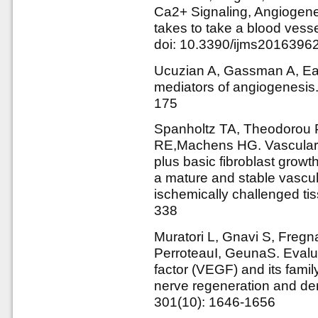
Ca2+ Signaling, Angiogenes
takes to take a blood vesse
doi: 10.3390/ijms2016396
Ucuzian A, Gassman A, Eas
mediators of angiogenesis.
175
Spanholtz TA, Theodorou P
RE,Machens HG. Vascular 
plus basic fibroblast growt
a mature and stable vascula
ischemically challenged ti
338
Muratori L, Gnavi S, Freg
PerroteauI, GeunaS. Evalua
factor (VEGF) and its fami
nerve regeneration and de
301(10): 1646-1656