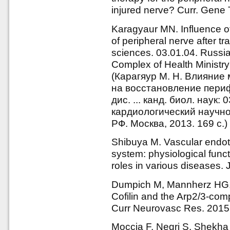
injured nerve? Curr. Gene 
Karagyaur MN. Influence o
of peripheral nerve after t
sciences. 03.01.04. Russi
Complex of Health Ministr
(Карагяур М. Н. Влияние
на восстановление пери
дис. ... канд. биол. наук:
кардиологический научн
РФ. Москва, 2013. 169 с.)
Shibuya M. Vascular endothe
system: physiological func
roles in various diseases.
Dumpich M, Mannherz HG, 
Cofilin and the Arp2/3-com
Curr Neurovasc Res. 2015;
Moccia F, Negri S, Shekha 