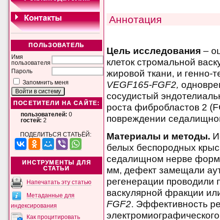
Аннотация
ПОЛЬЗОВАТЕЛЬ
Цель исследования
– о
Имя
клеток стромальной васк
пользователя
жировой ткани, и генно-
Пароль
VEGF165-FGF2,
одновре
Запомнить меня
сосудистый эндотелиаль
ПОСЕТИТЕЛИ НА САЙТЕ:
роста фибробластов 2 (F
пользователей:
0
повреждении седалищног
гостей:
2
Материалы и методы.
И
ПОДЕЛИТЬСЯ СТАТЬЁЙ:
белых беспородных крыса
седалищном нерве форми
ИНСТРУМЕНТЫ ДЛЯ
мм, дефект замещали ау
СТАТЬИ
регенерации проводили 
Напечатать эту статью
васкулярной фракции ил
Метаданные для
FGF2
. Эффективность р
индексирования
электромиографического 
Как процитировать