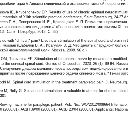
еабилитации // Анналы клинической и экспериментальной неврологии. 20
a IE, Krivoshchekov EP. Results of use of chronic epidural neurostimulatio
materials of XIIth scientific practical conference, Saint Petersburg, 24-27 Ap
ксеев Г. Н., Повереннова И. Е., Кривощеков Е. П. Результаты применени
х и спастических синдромов // «Поленовские чтения»: материалы XII н
13г. Санкт-Петербург, 2013. С. 82)
 with "difficult" pain? Electrical stimulation of the spinal cord and brain in 
6 р. Russian (Шабалов В. А., Исагулян Э. Д. Что делать с "трудной" боль
ской неонкологической боли. Москва, 2008. 96 с.)
M, Turovinina EF. Stimulation of the phrenic nerve by means of a modified 
to the cervical spinal cord. Genius of Ortopedics. 2020; 26 (1): 89-94. Russ
Ф. Стимуляция диафрагмального нерва посредством модифицированного и
иятий после повреждения шейного отдела спинного мозга // Гений ортопе
cchi M. Spinal cord stimulation in the treatment paraplegic pain. J. Neurosurg.
 M, Rolly G. Spinal cord stimulation: a valuable treatment for chronic failed 
-301
wing machine for paraplegic patient. Pub. No.: WO/2012/008664 Internationa
2006.01), A61H 39/00 (2006.01), A63B 23/04 (2006.01) Applicants: National