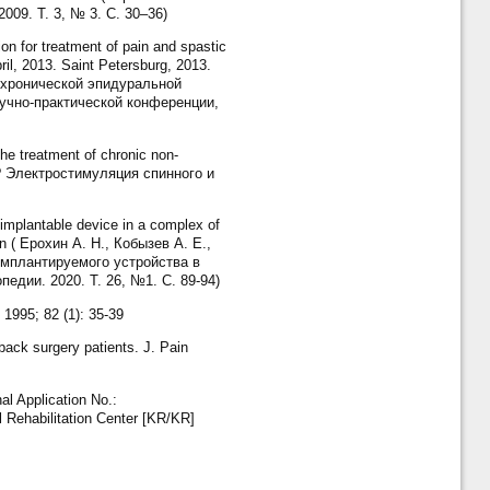
09. Т. 3, № 3. С. 30–36)
n for treatment of pain and spastic
ril, 2013. Saint Petersburg, 2013.
я хронической эпидуральной
аучно-практической конференции,
the treatment of chronic non-
ю? Электростимуляция спинного и
implantable device in a complex of
ian ( Ерохин А. Н., Кобызев А. Е.,
мплантируемого устройства в
дии. 2020. Т. 26, №1. C. 89-94)
 1995; 82 (1): 35-39
back surgery patients. J. Pain
l Application No.:
 Rehabilitation Center [KR/KR]