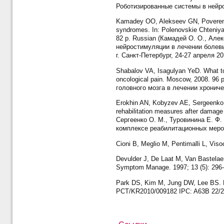
Роботизированные системы в нейрор
Kamadey OO, Alekseev GN, Poverennov
syndromes. In: Polenovskie Chteniya: 
82 p. Russian (Камадей О. О., Але
нейростимуляции в лечении болевы
г. Санкт-Петербург, 24-27 апреля 20
Shabalov VA, Isagulyan YeD. What to do
oncological pain. Мoscow, 2008. 9
головного мозга в лечении хрониче
Erokhin AN, Kobyzev AE, Sergeenko O
rehabilitation measures after damage 
Сергеенко О. М., Туровинина Е. 
комплексе реабилитационных меропр
Cioni B, Meglio M, Pentimalli L, Viso
Devulder J, De Laat M, Van Bastelaere
Symptom Manage. 1997; 13 (5): 296
Park DS, Kim M, Jung DW, Lee BS. Ro
PCT/KR2010/009182 IPC: A63B 22/20 (