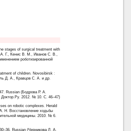
he stages of surgical treatment with
А. Г., Кенис В. М., Иванов С. В.,
применением роботизированной
ment of children. Novosibirsk :
ль Д. А., Кравцов С. А. и др.
–47. Russian (Бодрова Р. А.
Доктор.Ру. 2012. № 10. С. 46–47)
ses on robotic complexes. Herald
ов А. Н. Восстановление ходьбы
вительной медицины. 2010. № 6.
: 30–36. Russian (Черникова Л. А.