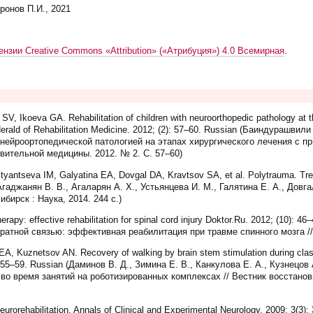
ронов П.И., 2021
ензии Creative Commons «Attribution» («Атрибуция») 4.0 Всемирная
.
V, Ikoeva GA. Rehabilitation of children with neuroorthopedic pathology at t
erald of Rehabilitation Medicine. 2012; (2): 57–60. Russian (Баиндурашвили 
с нейроортопедической патологией на этапах хирургического лечения с 
вительной медицины. 2012. № 2. С. 57–60)
antseva IM, Galyatina EA, Dovgal DA, Kravtsov SA, et al. Polytrauma. Treat
Агаджанян В. В., Агаларян А. Х., Устьянцева И. М., Галятина Е. А., Довга
бирск : Наука, 2014. 244 с.)
py: effective rehabilitation for spinal cord injury Doktor.Ru. 2012; (10): 46
атной связью: эффективная реабилитация при травме спинного мозга // 
, Kuznetsov AN. Recovery of walking by brain stem stimulation during clas
6): 55–59. Russian (Даминов В. Д., Зимина Е. В., Канкулова Е. А., Кузнец
во время занятий на роботизированных комплексах // Вестник восстано
urorehabilitation. Annals of Clinical and Experimental Neurology. 2009; 3(3)