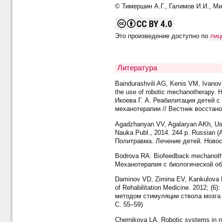
© Тимершин А.Г., Галимов И.И., Ми
Это произведение доступно по
лиц
Литература
Baindurashvili AG, Kenis VM, Ivanov S
the use of robotic mechanotherapy. H
Икоева Г. А. Реабилитация детей 
механотерапии // Вестник восстано
Agadzhanyan VV, Agalaryan AKh, Usty
Nauka Publ., 2014. 244 p. Russian (
Политравма. Лечение детей. Новоси
Bodrova RA. Biofeedback mechanothera
Механотерапия с биологической обр
Daminov VD, Zimina EV, Kankulova EA
of Rehabilitation Medicine. 2012; (
методом стимуляции ствола мозга 
С. 55–59)
Chernikova LA. Robotic systems in ne