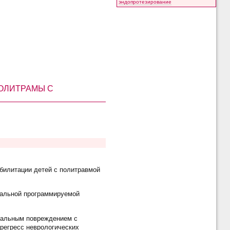
эндопротезирование
ОЛИТРАМЫ С
билитации детей с политравмой
нальной программируемой
нальным повреждением с
 регресс неврологических