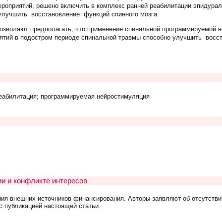
ероприятий, решено включить в комплекс ранней реабилитации эпидура
улучшить восстановление функций спинного мозга.
озволяют предполагать, что применение спинальной программируемой н
ятий в подостром периоде спинальной травмы способно улучшить восс
реабилитация; программируемая нейростимуляция
и и конфликте интересов
ния внешних источников финансирования. Авторы заявляют об отсутстви
с публикацией настоящей статьи.