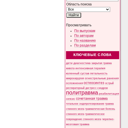
Область поиска
Просматривать
По выпускам
По авторам
По названию
По разделам
КЛЮЧЕВЫЕ СЛОВА
дети
диагностика
закрытая травма
интенсивная терапия
живота
коленный сустав
летальность
микрохирургия
огнестрельные ранения
остеосинтез
осложнения
острый
респираторный дистресс-синдром
политравма
реабилитация
сочетанная травма
сепсис
тотальное эндопротезирование
травма
спинного мозга
травматическая болезнь
спинного мозга
травматическое
черепно-
повреждение спинного мозга
мозговая травма