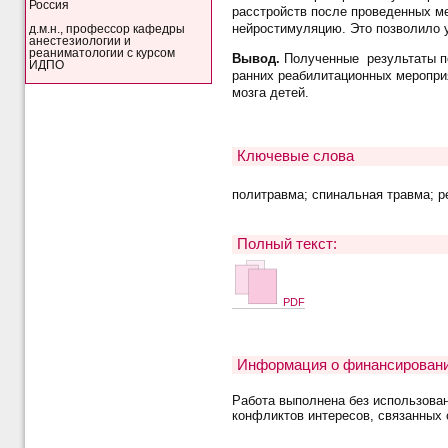
Россия
расстройств после проведенных м
нейростимуляцию. Это позволило 
д.м.н., профессор кафедры
анестезиологии и
реаниматологии с курсом
Вывод.
Полученные результаты п
ИДПО
ранних реабилитационных меропри
мозга детей.
Ключевые слова
политравма; спинальная травма; 
Полный текст:
PDF
Информация о финансировани
Работа выполнена без использова
конфликтов интересов, связанных 