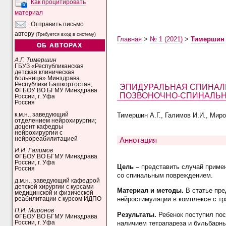
Как процитировать
материал
Отправить письмо
автору
(Требуется вход в систему)
Главная
>
№ 1 (2021)
>
Тимершин
ОБ АВТОРАХ
А.Г. Тимершин
ГБУЗ «Республиканская
детская клиническая
больница» Минздрава
Республики Башкортостан;
ЭПИДУРАЛЬНАЯ СПИНАЛ
ФГБОУ ВО БГМУ Минздрава
ПОЗВОНОЧНО-СПИНАЛЬН
России, г. Уфа
Россия
к.м.н., заведующий
Тимершин А.Г., Галимов И.И., Миро
отделением нейрохирургии;
доцент кафедры
нейрохирургии с
нейрореабилитацией
Аннотация
И.И. Галимов
ФГБОУ ВО БГМУ Минздрава
России, г. Уфа
Цель –
представить случай приме
Россия
со спинальным повреждением.
д.м.н., заведующий кафедрой
детской хирургии с курсами
Материал и методы.
В статье пре
медицинской и физической
нейростимуляции в комплексе с т
реабилитации с курсом ИДПО
П.И. Миронов
Результаты.
Ребенок поступил пос
ФГБОУ ВО БГМУ Минздрава
наличием тетрапареза и бульбарны
России, г. Уфа