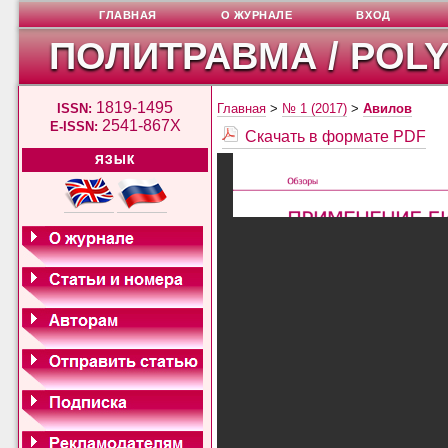
ГЛАВНАЯ
О ЖУРНАЛЕ
ВХОД
ПОЛИТРАВМА / POL
1819-1495
ISSN:
Главная
>
№ 1 (2017)
>
Авилов
2541-867X
E-ISSN:
Скачать в формате PDF
ЯЗЫК