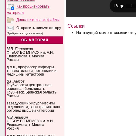
Как процитировать
материал
Дополнительные файлы
Ссылки
Отправить письмо автору
На текущий момент ссылки отсу
(Требуется вход в систему)
ОБ АВТОРАХ
М.В. Паршиков
ФГБОУ ВО МГМСУ им. А.И.
Евдокимова, г. Москва
Россия
д.м.н., профессор кафедры
травматологии, ортопедии и
медицины катастроф
В.Г. Лысов
Трубчевская центральная
районная больница, г.
Трубчевск, Брянская область
Россия
заведующий хирургическим
отделением, врач травматолог-
ортопед высшей категории
Н.В. Ярыгин
ФГБОУ ВО МГМСУ им. А.И.
Евдокимова, г. Москва
Россия
д.м.н, профессор, член-корр.