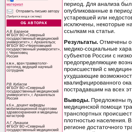
период. Для анализа был
материал
опубликованные в период 
Отправить письмо автору
устаревшей или недост
(Требуется вход в систему)
ОБ АВТОРАХ
исключены, некоторые н
ссылкам на статьи.
А.В. Баранов
ФГБОУ ВО «Северный
государственный медицинский
Результаты.
Отмечены о
университет», г. Архангельск;
ФГБОУ ВО «Череповецкий
медико-социальные хара
государственный университет»,
г. Череповец
субъектов России с низк
Россия
предопределяющие возн
к.м.н., врач травматолог-
ортопед, ведущий научный
происшествий с медицин
сотрудник
ухудшающие возможност
квалифицированного ока
Р.В. Кубасов
ФГБОУ ВО «Северный
пострадавшим на всех эт
государственный медицинский
университет», г. Архангельск
Россия
Выводы.
Предложены пу
к.б.н., доцент кафедры
медицинской помощи тр
мобилизационной подготовки
транспортных происшеств
здравоохранения и медицины
катастроф
плотностью населения. 
А.Г. Лукашов
регионе достаточного тр
ФГБОУ ВО «Северный
государственный медицинский