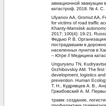
авиационной эвакуации в
катастроф. 2018. № 4. С. 
Ulyanov AA, Gromut AA, F
for victims of road traffic a
Khanty-Mansiisk autonomous
2017; 100(4): 19-21. Russi
Федько Р. В. Организаци
пострадавшим в дорожно
населенных пунктов в Х
– Югре // Медицина катас
Unguryanu TN, Kudryavtsev
Grzhibovskiy AM. The first
development, logistics and 
prevention. Human Ecology
Т. Н., Кудрявцев А. В., А
Гржибовский А. М. Первы
травм: создание, логисти
профилактики травматизма