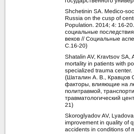
государственного универс
Shchetinin SA. Medico-soci
Russia on the cusp of centu
Population. 2014; 4: 16-2
социальные последствия
веков // Социальные аспе
С.16-20)
Shatalin AV, Kravtsov SA,
mortality in patients with p
specialized trauma center.
(Шаталин А. В., Кравцов 
факторы, влияющие на ле
политравмой, транспорт
травматологический центр
21)
Skoroglyadov AV, Lyadova
improvement in quality of qua
accidents in conditions of 