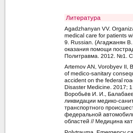
Литература
Agadzhanyan VV. Organiza
medical care for patients w
9. Russian. (Агаджанян 
оказания помощи постра
Политравма. 2012. №1. С.
Artemov AN, Vorobyev II, B
of medico-sanitary consequ
accident on the federal roa
Disaster Medicine. 2017; 1
Воробьёв И. И., Балабаев
ликвидации медико-сани
транспортного происшес
федеральной автомобиль
областей // Медицина кат
Polytrauma. Emergency ca