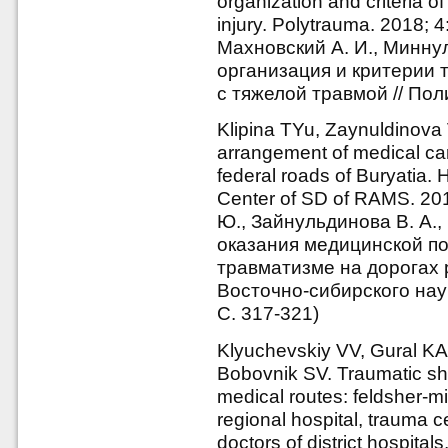
organization and criteria of
injury. Polytrauma. 2018; 4
Махновский А. И., Минну
организация и критерии
с тяжелой травмой // Пол
Klipina TYu, Zaynuldinova
arrangement of medical care
federal roads of Buryatia. 
Center of SD of RAMS. 201
Ю., Зайнульдинова В. А.
оказания медицинской п
травматизме на дорогах 
Восточно-сибирского нау
С. 317-321)
Klyuchevskiy VV, Gural K
Bobovnik SV. Traumatic sh
medical routes: feldsher-mid
regional hospital, trauma 
doctors of district hospital