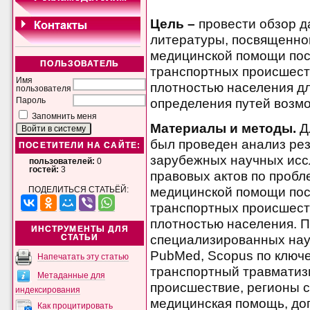
Цель –
провести обзор д
литературы, посвященно
медицинской помощи пос
ПОЛЬЗОВАТЕЛЬ
транспортных происшеств
Имя
плотностью населения д
пользователя
определения путей возм
Пароль
Запомнить меня
Материалы и методы.
Д
был проведен анализ рез
ПОСЕТИТЕЛИ НА САЙТЕ:
зарубежных научных исс
пользователей:
0
гостей:
3
правовых актов по пробл
медицинской помощи пос
ПОДЕЛИТЬСЯ СТАТЬЁЙ:
транспортных происшеств
плотностью населения. П
ИНСТРУМЕНТЫ ДЛЯ
специализированных науч
СТАТЬИ
PubMed, Scopus по ключ
Напечатать эту статью
транспортный травматиз
Метаданные для
происшествие, регионы с
индексирования
медицинская помощь, до
Как процитировать