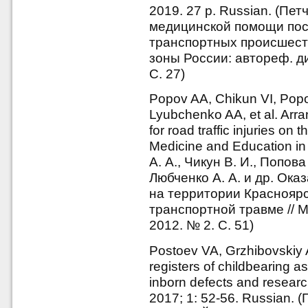
2019. 27 p. Russian. (Пе
медицинской помощи пос
транспортных происшест
зоны России: автореф. ди
С. 27)
Popov AA, Chikun VI, Popo
Lyubchenko AA, et al. Arr
for road traffic injuries on 
Medicine and Education in 
А. А., Чикун В. И., Попова
Любченко А. А. и др. Ок
на территории Красноярс
транспортной травме // 
2012. № 2. С. 51)
Postoev VA, Grzhibovskiy
registers of childbearing as
inborn defects and researc
2017; 1: 52-56. Russian. (