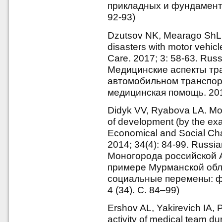
прикладных и фундамента
92-93)
Dzutsov NK, Mearago ShL. 
disasters with motor vehicl
Care. 2017; 3: 58-63. Russ
Медицинские аспекты тр
автомобильном транспорт
медицинская помощь. 2017
Didyk VV, Ryabova LA. Mono
of development (by the ex
Economical and Social Cha
2014; 34(4): 84-99. Russia
Моногорода российской А
примере Мурманской обла
социальные перемены: фа
4 (34). С. 84–99)
Ershov AL, Yakirevich IA, 
activity of medical team du