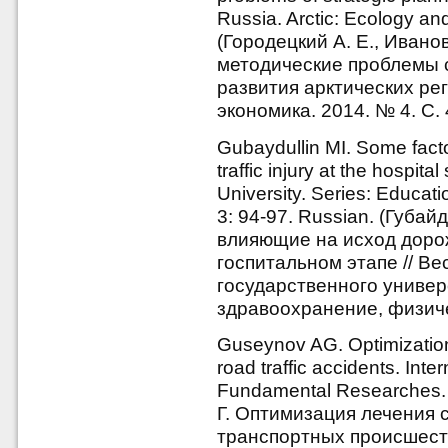
Russia. Arctic: Ecology an
(Городецкий А. Е., Иванов
методические проблемы 
развития арктических рег
экономика. 2014. № 4. С.
Gubaydullin MI. Some facto
traffic injury at the hospit
University. Series: Educati
3: 94-97. Russian. (Губа
влияющие на исход доро
госпитальном этапе // В
государственного универ
здравоохранение, физичес
Guseynov AG. Optimization 
road traffic accidents. Int
Fundamental Researches. 2
Г. Оптимизация лечения 
транспортных происшест