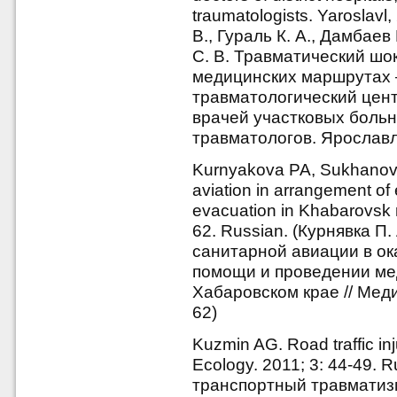
traumatologists. Yaroslavl
В., Гураль К. А., Дамбаев
С. В. Травматический шок
медицинских маршрутах –
травматологический цент
врачей участковых больн
травматологов. Ярославль
Kurnyakova PA, Sukhanov A
aviation in arrangement o
evacuation in Khabarovsk r
62. Russian. (Курнявка П. 
санитарной авиации в о
помощи и проведении ме
Хабаровском крае // Меди
62)
Kuzmin AG. Road traffic in
Ecology. 2011; 3: 44-49. 
транспортный травматизм