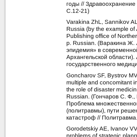
годы // Здравоохранение 
С.12-21)
Varakina ZhL, Sannikov AL
Russia (by the example of 
Publishing office of Northe
p. Russian. (Варакина Ж.
эпидемия» в современно
Архангельской области).
государственного медицин
Goncharov SF, Bystrov MV
multiple and concomitant in
the role of disaster medici
Russian. (Гончаров С. Ф.,
Проблема множественной
(политравмы), пути реш
катастроф // Политравма.
Gorodetskiy AE, Ivanov VV,
problems of strategic plann