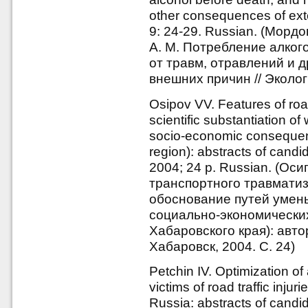
other consequences of ex
9: 24-29. Russian. (Мордо
А. М. Потребление алког
от травм, отравлений и 
внешних причин // Эколог
Osipov VV. Features of road
scientific substantiation o
socio-economic consequen
region): abstracts of cand
2004; 24 p. Russian. (Ос
транспортного травматиз
обоснование путей умен
социально-экономически
Хабаровского края): авто
Хабаровск, 2004. С. 24)
Petchin IV. Optimization of
victims of road traffic injur
Russia: abstracts of candi