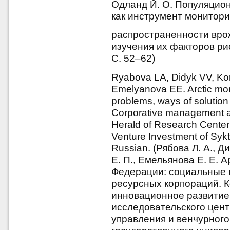
Одланд Й. О. Популяцио
как инструмент монитори
распространенности вро
изучения их факторов рис
С. 52–62)
Ryabova LA, Didyk VV, K
Emelyanova EE. Arctic mono
problems, ways of solution
Corporative management an
Herald of Research Cente
Venture Investment of Sykt
Russian. (Рябова Л. А., Д
Е. П., Емельянова Е. Е.
Федерации: социальные 
ресурсных корпораций. 
инновационное развитие 
исследовательского цент
управления и венчурног