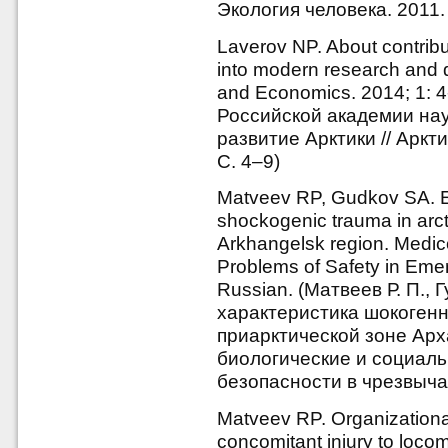
Экология человека. 2011. 
Laverov NP. About contrib
into modern research and d
and Economics. 2014; 1: 4
Российской академии нау
развитие Арктики // Аркти
С. 4–9)
Matveev RP, Gudkov SA. Ep
shockogenic trauma in arct
Arkhangelsk region. Medic
Problems of Safety in Emer
Russian. (Матвеев Р. П.,
характеристика шокогенн
приарктической зоне Арх
биологические и социал
безопасности в чрезвыча
Matveev RP. Organizationa
concomitant injury to loco