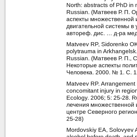
North: abstracts of PhD in
Russian. (Матвеев Р. П.
аспекты множественной 
двигательной системы в 
автореф. дис. … д-ра мед.
Matveev RP, Sidorenko O
polytrauma in Arkhangelsk
Russian. (Матвеев Р. П., 
Некоторые аспекты политр
Человека. 2000. № 1. С. 1
Matveev RP. Arrangement o
concomitant injury in regi
Ecology. 2006; 5: 25-28. 
лечения множественной 
центре Северного региона
25-28)
Mordovskiy EA, Solovyev 
alcohol before death, and m