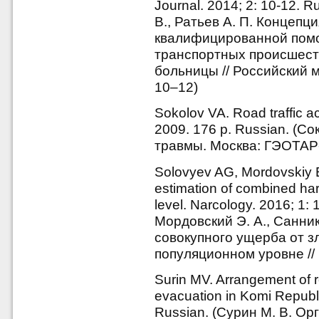
Journal. 2014; 2: 10-12. R
В., Ратьев А. П. Концепц
квалифицированной пом
транспортных происшест
больницы // Российский 
10–12)
Sokolov VA. Road traffic
2009. 176 p. Russian. (С
травмы. Москва: ГЭОТАР-
Solovyev AG, Mordovskiy E
estimation of combined har
level. Narcology. 2016; 1: 
Мордовский Э. А., Санни
совокупного ущерба от з
популяционном уровне // 
Surin MV. Arrangement of re
evacuation in Komi Republi
Russian. (Сурин М. В. О