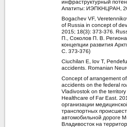
инфраструктурный потенц
Апатиты: ИЭПКНЦРАН, 20
Bogachev VF, Veretennikov
of Russia in concept of de
2015; 18(3): 373-376. Rus
П., Соколов П. В. Регио
концепции развития Арктик
С. 373-376)
Ciuchilan E, Iov T, Pendefu
accidents. Romanian Neuro
Concept of arrangement of m
accidents on the federal 
Vladivostok on the territo
Healthcare of Far East. 20
организации медицинско
транспортных происшест
автомобильной дороге М
Владивосток на территор