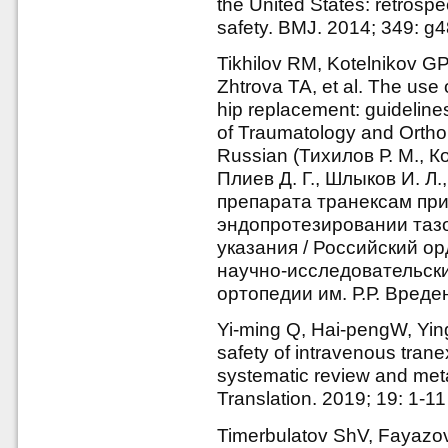
the United States: retrospe
safety. BMJ. 2014; 349: g
Tikhilov RM, Kotelnikov GP
Zhtrova TA, et al. The use 
hip replacement: guideline
of Traumatology and Orthop
Russian (Тихилов Р. М., К
Плиев Д. Г., Шлыков И. Л.
препарата транексам пр
эндопротезировании таз
указания / Российский о
научно-исследовательски
ортопедии им. Р.Р. Вреден
Yi-ming Q, Hai-pengW, Ying
safety of intravenous trane
systematic review and meta
Translation. 2019; 19: 1-11
Timerbulatov ShV, Fayazov