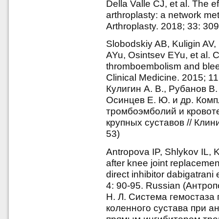
Della Valle CJ, et al. The e
arthroplasty: a network me
Arthroplasty. 2018; 33: 30
Slobodskiy AB, Kuligin AV
AYu, Osintsev EYu, et al. 
thromboembolism and bleedi
Clinical Medicine. 2015; 1
Кулигин А. В., Рубанов В.
Осинцев Е. Ю. и др. Ком
тромбоэмболий и кровот
крупных суставов // Клин
53)
Antropova IP, Shlykov IL,
after knee joint replacemen
direct inhibitor dabigatrani
4: 90-95. Russian (Антроп
Н. Л. Система гемостаза
коленного сустава при а