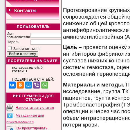
Протезирование крупных
сопровождается общей кр
снижения общей кровопо
ПОЛЬЗОВАТЕЛЬ
антифибринолитические 
Имя
аминометилбензойная (А
пользователя
Пароль
Цель –
провести оценку
Запомнить меня
ингибиторов фибринолиз
суставов нижних конечн
ПОСЕТИТЕЛИ НА САЙТЕ:
системы гемостаза, оцен
пользователей:
0
гостей:
1
осложнений периопераци
ПОДЕЛИТЬСЯ СТАТЬЁЙ:
Материалы и методы.
П
исследование, группа ТК
ИНСТРУМЕНТЫ ДЛЯ
пациентов, группа контро
СТАТЬИ
Тромбоэластография (ТЭ
Напечатать эту статью
операции и через час по
Метаданные для
объем интраоперационн
индексирования
потери крови.
Как процитировать