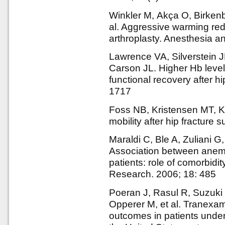
Winkler М, Akça O, Birken
al. Aggressive warming red
arthroplasty. Anesthesia a
Lawrence VA, Silverstein 
Carson JL. Higher Hb level 
functional recovery after hi
1717
Foss NB, Kristensen MT, K
mobility after hip fracture
Maraldi C, Ble A, Zuliani G,
Association between anemia
patients: role of comorbidi
Research. 2006; 18: 485
Poeran J, Rasul R, Suzuki
Opperer M, et al. Tranexam
outcomes in patients underg