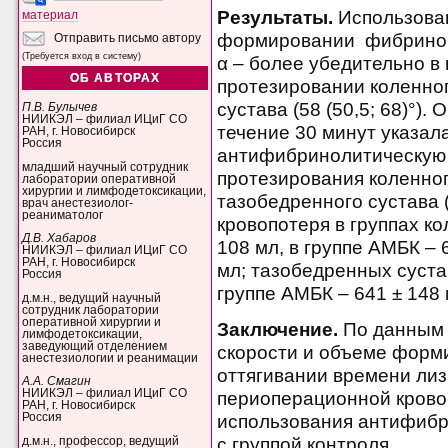
Результаты.
Использова
материал
формировании фибриново
Отправить письмо автору
(Требуется вход в систему)
α – более убедительно в
ОБ АВТОРАХ
протезировании коленного
сустава (58 (50,5; 68)°).
П.В. Булычев
НИИКЭЛ – филиал ИЦиГ СО
течение 30 минут указа
РАН, г. Новосибирск
Россия
антифибринолитическую 
младший научный сотрудник
протезирования коленного
лаборатории оперативной
хирургии и лимфодетоксикации,
тазобедренного сустава (
врач анестезиолог-
реаниматолог
кровопотеря в группах ко
Д.В. Хабаров
108 мл, в группе АМБК – 
НИИКЭЛ – филиал ИЦиГ СО
РАН, г. Новосибирск
мл; тазобедренных сустав
Россия
группе АМБК – 641 ± 148 
д.м.н., ведущий научный
сотрудник лаборатории
оперативной хирургии и
Заключение.
По данным 
лимфодетоксикации,
заведующий отделением
скорости и объеме форми
анестезиологии и реанимации
оттягивании времени лиз
А.А. Смагин
НИИКЭЛ – филиал ИЦиГ СО
периоперационной крово
РАН, г. Новосибирск
Россия
использования антифибр
с группой контроля.
д.м.н., профессор, ведущий