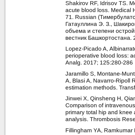
Shakirov RF, Idrisov TS. 
acute blood loss. Medical 
71. Russian (Тимербулатов
Гатауллина Э. З., Шакиро
объема и степени острой
вестник Башкортостана. 2
Lopez-Picado A, Albinarrat
perioperative blood loss: 
Analg. 2017; 125:280-286
Jaramillo S, Montane-Munta
A, Blasi A, Navarro-Ripoll 
estimation methods. Trans
Jinwei X, Qinsheng H, Qiang
Comparison of intravenous 
primary total hip and knee
analysis. Thrombosis Rese
Fillingham YA, Ramkumar 