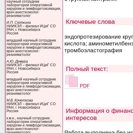
научный сотрудник
лаборатории оперативной
хирургии и лимфодетоксикации,
врач анестезиолог-
реаниматолог
Ключевые слова
И.П. Сюткина
НИИКЭЛ – филиал ИЦиГ СО
РАН, г. Новосибирск
Россия
эндопротезирование кру
младший научный сотрудник
кислота; аминометилбенз
лаборатории оперативной
хирургии и лимфодетоксикации,
тромбоэластография
врач анестезиолог-
реаниматолог
А.Ю. Демура
НИИКЭЛ – филиал ИЦиГ СО
Полный текст:
РАН, г. Новосибирск
Россия
младший научный сотрудник
лаборатории оперативной
PDF
хирургии и лимфодетоксикации,
врач анестезиолог-
реаниматолог
М.В. Кочеткова
НИИКЭЛ – филиал ИЦиГ СО
РАН, г. Новосибирск
Информация о финанс
Россия
интересов
к.м.н., научный сотрудник
лаборатории оперативной
хирургии и лимфодетоксикации,
врач анестезиолог-
Работа выполнена без и
реаниматолог