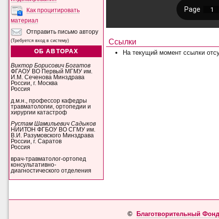
Как процитировать
материал
Отправить письмо автору
Ссылки
(Требуется вход в систему)
ОБ АВТОРАХ
На текущий момент ссылки отсу
Виктор Борисович Богатов
ФГАОУ ВО Первый МГМУ им.
И.М. Сеченова Минздрава
России, г. Москва
Россия
д.м.н., профессор кафедры
травматологии, ортопедии и
хирургии катастроф
Рустам Шамильевич Садыков
НИИТОН ФГБОУ ВО СГМУ им.
В.И. Разумовского Минздрава
России, г. Саратов
Россия
врач-травматолог-ортопед
консультативно-
диагностического отделения
©
Благотворительный Фонд