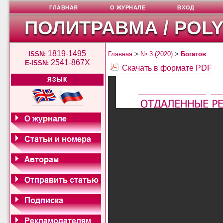
ГЛАВНАЯ
О ЖУРНАЛЕ
ВХОД
ПОЛИТРАВМА / POL
1819-1495
ISSN:
Главная
>
№ 3 (2020)
>
Богатов
2541-867X
E-ISSN:
Скачать в формате PDF
ЯЗЫК